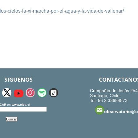
os-cielos-la-xi-marcha-por-el-agua-y-la-vida-de-vallenar/
SIGUENOS
CONTACTANO
Compañía de Jesús 254
Santiago, Chile.
Tel: 56.2.33654873
CAR
en
www.olca.cl
observatorio@ol