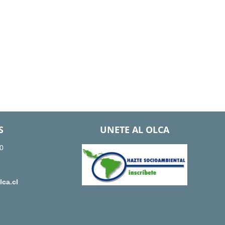
S
UNETE AL OLCA
0
ca.cl