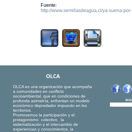
Fuente:
http://www.semillasdeagua.cl/ya-suena-por-l
3208
OLCA
OLCA es una organización que acompaña
a comunidades en conflicto
socioambiental, que en condiciones de
profunda asimetría, enfrentan un modelo
BUS
económico depredador impuesto en los
territorios.
Promovemos la participación y el
protagonismo colectivo, la
sistematización y el intercambio de
experiencias y conocimientos, la