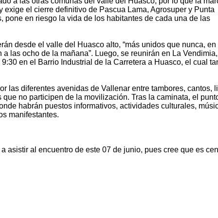
do a las otras comunas del valle del Huasco, por lo que la ma
, y exige el cierre definitivo de Pascua Lama, Agrosuper y Punta
 pone en riesgo la vida de los habitantes de cada una de las
rán desde el valle del Huasco alto, “más unidos que nunca, en
 a las ocho de la mañana”. Luego, se reunirán en La Vendimia,
 9:30 en el Barrio Industrial de la Carretera a Huasco, el cual t
or las diferentes avenidas de Vallenar entre tambores, cantos, 
 que no participen de la movilización. Tras la caminata, el punt
onde habrán puestos informativos, actividades culturales, músi
os manifestantes.
 a asistir al encuentro de este 07 de junio, pues cree que es cen