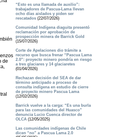
rcha
“Esto es una llamada de auxilio”:
trabajadores de Pascua-Lama llevan
ocho días aislados y piden ser
rescatados
(22/07/2026)
Comunidad Indígena diaguita presentó
reclamación por aprobación de
prospección minera de Barrick Gold
ambién
(15/07/2026)
Corte de Apelaciones dio trámite a
recurso que busca frenar “Pascua Lama
lienzos
2.0”: proyecto minero pondría en riesgo
o de
a tres glaciares y 14 glaciaretes
ca,
(01/04/2026)
Rechazan decisión del SEA de dar
término anticipado a proceso de
consulta indígena en estudio de cierre
de proyecto minero Pascua Lama
tral
(12/02/2026)
Barrick vuelve a la carga: “Es una burla
para las comunidades del Huasco”
denuncia Lucio Cuenca director de
OLCA
(12/05/2025)
Las comunidades indígenas de Chile
dicen “no” a Pascua Lama 2.0