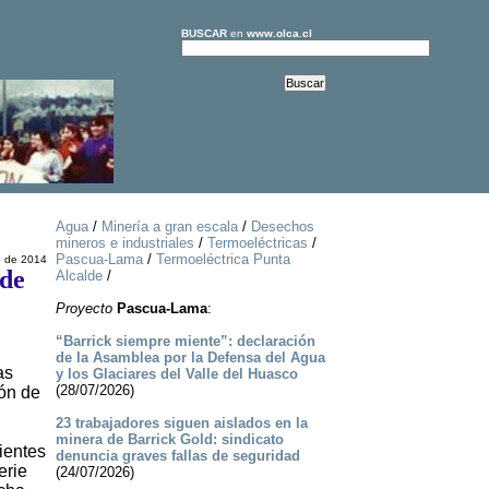
BUSCAR
en
www.olca.cl
Agua
/
Minería a gran escala
/
Desechos
mineros e industriales
/
Termoeléctricas
/
Pascua-Lama
/
Termoeléctrica Punta
o de 2014
 de
Alcalde
/
Proyecto
Pascua-Lama
:
“Barrick siempre miente”: declaración
de la Asamblea por la Defensa del Agua
as
y los Glaciares del Valle del Huasco
(28/07/2026)
ión de
23 trabajadores siguen aislados en la
minera de Barrick Gold: sindicato
ientes
denuncia graves fallas de seguridad
erie
(24/07/2026)