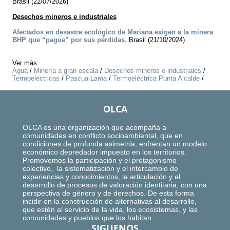
Brasil (22/07/2026)
Desechos mineros e industriales
Afectados en desastre ecológico de Mariana exigen a la minera
BHP que “pague” por sus pérdidas.
Brasil (21/10/2024)
Ver más:
Agua
/
Minería a gran escala
/
Desechos mineros e industriales
/
Termoeléctricas
/
Pascua-Lama
/
Termoeléctrica Punta Alcalde
/
OLCA
OLCA es una organización que acompaña a
comunidades en conflicto socioambiental, que en
condiciones de profunda asimetría, enfrentan un modelo
económico depredador impuesto en los territorios.
Promovemos la participación y el protagonismo
colectivo, la sistematización y el intercambio de
experiencias y conocimientos, la articulación y el
desarrollo de procesos de valoración identitaria, con una
perspectiva de género y de derechos. De esta forma
incidir en la construcción de alternativas al desarrollo,
que estén al servicio de la vida, los ecosistemas, y las
comunidades y pueblos que los habitan.
SIGUENOS