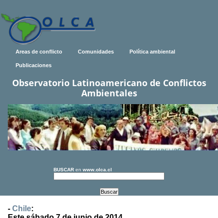
Areas de conflicto
Comunidades
Política ambiental
Publicaciones
Observatorio Latinoamericano de Conflictos
Ambientales
BUSCAR
en
www.olca.cl
-
Chile
:
Este sábado 7 de junio de 2014