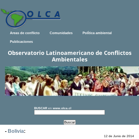
Areas de conflicto
Comunidades
Política ambiental
Publicaciones
Observatorio Latinoamericano de Conflictos
Ambientales
BUSCAR
en
www.olca.cl
-
Bolivia
:
12 de Junio de 2014