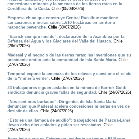
concesiones mineras y la amenaza de las tierras raras en la
Cordillera de la Costa.
Chile (05/08/2026)
Empresa china que construye Central Rucalhue mantiene
concesiones mineras sobre 1.610 hectáreas en territorio
mapuche pewenche.
Chile (30/07/2026)
“Barrick siempre miente”: declaración de la Asamblea por la
Defensa del Agua y los Glaciares del Valle del Huasco.
Chile
(28/07/2026)
Madesal y el negocio de las tierras raras: las inversiones que su
presidente omitió ante la comunidad de Isla Santa María.
Chile
(27/07/2026)
Temporal expone la amenaza de los relaves y cuestiona el relato
de la “minería verde”.
Chile (27/07/2026)
23 trabajadores siguen aislados en la minera de Barrick Gold:
sindicato denuncia graves fallas de seguridad.
Chile (24/07/2026)
“Nos sentimos burlados”: Dirigentes de Isla Santa María
denuncian que Madesal acelera concesiones mineras en vez de
desistir de ellas.
Chile (24/07/2026)
“Esto es una llamada de auxilio”: trabajadores de Pascua-Lama
llevan ocho días aislados y piden ser rescatados.
Chile
(22/07/2026)
Agua bajo alerta en Caimanes: incidente en tranque El Mauro