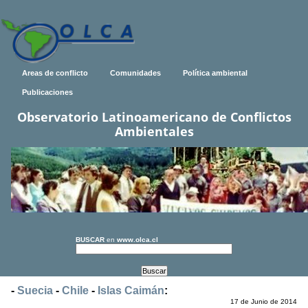
Areas de conflicto
Comunidades
Política ambiental
Publicaciones
Observatorio Latinoamericano de Conflictos
Ambientales
BUSCAR
en
www.olca.cl
-
Suecia
-
Chile
-
Islas Caimán
:
17 de Junio de 2014