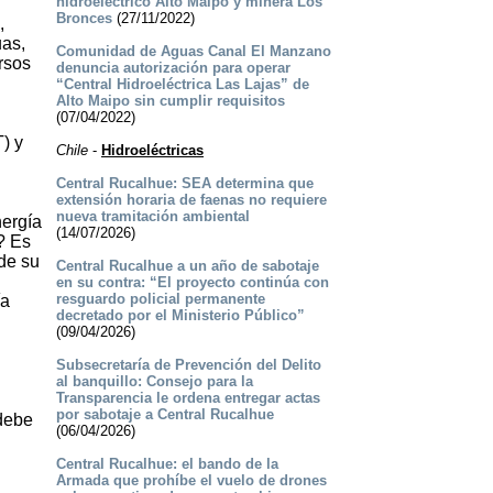
hidroeléctrico Alto Maipo y minera Los
Bronces
(27/11/2022)
,
uas,
Comunidad de Aguas Canal El Manzano
rsos
denuncia autorización para operar
“Central Hidroeléctrica Las Lajas” de
Alto Maipo sin cumplir requisitos
(07/04/2022)
) y
Chile
-
Hidroeléctricas
Central Rucalhue: SEA determina que
extensión horaria de faenas no requiere
nueva tramitación ambiental
nergía
(14/07/2026)
? Es
 de su
Central Rucalhue a un año de sabotaje
en su contra: “El proyecto continúa con
resguardo policial permanente
ía
decretado por el Ministerio Público”
(09/04/2026)
Subsecretaría de Prevención del Delito
al banquillo: Consejo para la
Transparencia le ordena entregar actas
por sabotaje a Central Rucalhue
debe
(06/04/2026)
Central Rucalhue: el bando de la
Armada que prohíbe el vuelo de drones