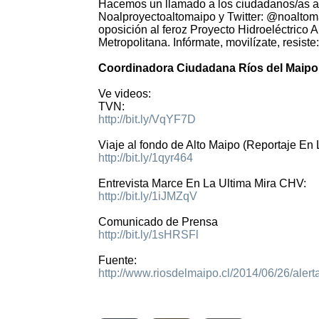
Hacemos un llamado a los ciudadanos/as a e
Noalproyectoaltomaipo y Twitter: @noaltoma
oposición al feroz Proyecto Hidroeléctrico A
Metropolitana. Infórmate, movilízate, resiste
Coordinadora Ciudadana Ríos del Maipo
Ve videos:
TVN:
http://bit.ly/VqYF7D
Viaje al fondo de Alto Maipo (Reportaje En 
http://bit.ly/1qyr464
Entrevista Marce En La Ultima Mira CHV:
http://bit.ly/1iJMZqV
Comunicado de Prensa
http://bit.ly/1sHRSFl
Fuente:
http://www.riosdelmaipo.cl/2014/06/26/alert
2320