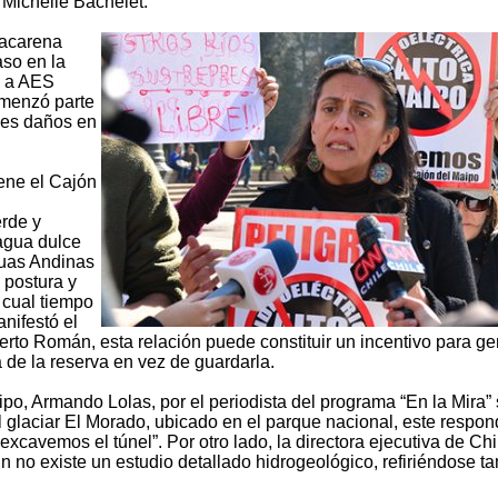
 Michelle Bachelet.
Macarena
aso en la
e a AES
omenzó parte
ves daños en
iene el Cajón
erde y
agua dulce
guas Andinas
 postura y
 cual tiempo
nifestó el
rto Román, esta relación puede constituir un incentivo para ge
a de la reserva en vez de guardarla.
aipo, Armando Lolas, por el periodista del programa “En la Mira”
 glaciar El Morado, ubicado en el parque nacional, este respon
xcavemos el túnel”. Por otro lado, la directora ejecutiva de Chi
n no existe un estudio detallado hidrogeológico, refiriéndose t