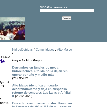
BUSCAR
en
www.olca.cl
Hidroeléctricas
/
Comunidades
/
Alto Maipo
/
o de 2014
de
Proyecto
Alto Maipo
:
Derrumbes en túneles de mega
hidroeléctrica Alto Maipo la dejan sin
operar por año y medio más
(24/09/2024)
ugar a
Alto Maipo identifica un cuarto
eo.
desprendimiento y deja en suspenso
retorno de centrales Las Lajas y Alfalfal
II
(26/12/2023)
e
urante
Dos arbitrajes internacionales, flanco en
la Suprema de NY y US$ 90 millones en