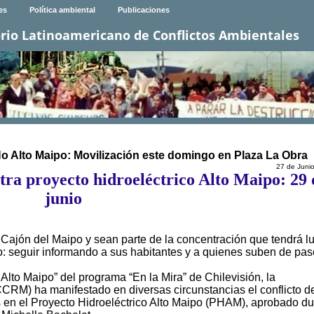
es
Política ambiental
Publicaciones
rio Latinoamericano de Conflictos Ambientales
 No Alto Maipo: Movilización este domingo en Plaza La Obra
27 de Juni
ra proyecto hidroeléctrico Alto Maipo: 29 
junio
Cajón del Maipo y sean parte de la concentración que tendrá l
vo: seguir informando a sus habitantes y a quienes suben de pas
e Alto Maipo” del programa “En la Mira” de Chilevisión, la
RM) ha manifestado en diversas circunstancias el conflicto d
tes en el Proyecto Hidroeléctrico Alto Maipo (PHAM), aprobado d