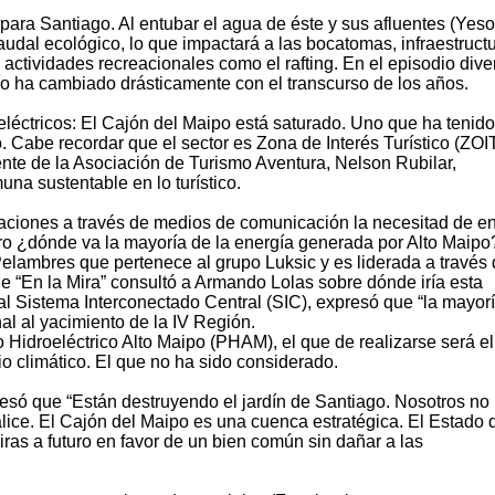
para Santiago. Al entubar el agua de éste y sus afluentes (Yeso
udal ecológico, lo que impactará a las bocatomas, infraestruct
 actividades recreacionales como el rafting. En el episodio dive
ío ha cambiado drásticamente con el transcurso de los años.
eléctricos: El Cajón del Maipo está saturado. Uno que ha tenido
 Cabe recordar que el sector es Zona de Interés Turístico (ZOIT
ente de la Asociación de Turismo Aventura, Nelson Rubilar,
na sustentable en lo turístico.
aciones a través de medios de comunicación la necesitad de e
 pero ¿dónde va la mayoría de la energía generada por Alto Maipo
 Pelambres que pertenece al grupo Luksic y es liderada a través
 “En la Mira” consultó a Armando Lolas sobre dónde iría esta
 al Sistema Interconectado Central (SIC), expresó que “la mayor
nal al yacimiento de la IV Región.
 Hidroeléctrico Alto Maipo (PHAM), el que de realizarse será el
o climático. El que no ha sido considerado.
esó que “Están destruyendo el jardín de Santiago. Nosotros no
ce. El Cajón del Maipo es una cuenca estratégica. El Estado 
iras a futuro en favor de un bien común sin dañar a las