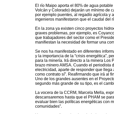
El río Maipo aporta el 80% de agua potable 
Volcán y Colorado) dejarán un mínimo de ca
por ejemplo puentes, al regadío agrícola y a
ingenieros manifestaron que el caudal del r
En la zona ya existen cinco proyectos hidro
graves problemas, por ejemplo, es Coyanco.
que trabajadores del sector como el Presid
manifiestan la necesidad de formar una comu
Se nos ha manifestado en diferentes inform
y la importancia de la “crisis energética”,
para la minería. Irá directo a la minera Los
brazo minero AMSA. Cuando el periodista de
electricidad, aparte de responder que llega
como contrato sí”. Reafirmando que irá al fi
Uno de los grandes ausentes en el Proyecto
segundo más grande de su tipo, es el cambi
La vocera de la CCRM, Marcela Mella, expr
descansaremos hasta que el PHAM se parali
evaluar bien las políticas energéticas con m
comunidades”.