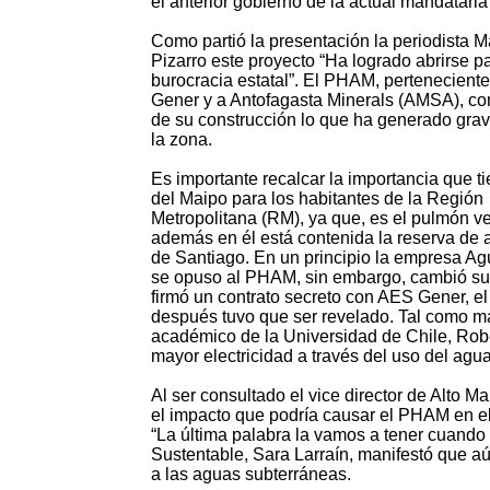
el anterior gobierno de la actual mandataria
Como partió la presentación la periodista 
Pizarro este proyecto “Ha logrado abrirse p
burocracia estatal”. El PHAM, pertenecient
Gener y a Antofagasta Minerals (AMSA), c
de su construcción lo que ha generado gra
la zona.
Es importante recalcar la importancia que t
del Maipo para los habitantes de la Región
Metropolitana (RM), ya que, es el pulmón v
además en él está contenida la reserva de 
de Santiago. En un principio la empresa A
se opuso al PHAM, sin embargo, cambió su
firmó un contrato secreto con AES Gener, el
después tuvo que ser revelado. Tal como ma
académico de la Universidad de Chile, Robe
mayor electricidad a través del uso del agu
Al ser consultado el vice director de Alto M
el impacto que podría causar el PHAM en el
“La última palabra la vamos a tener cuando e
Sustentable, Sara Larraín, manifestó que aú
a las aguas subterráneas.