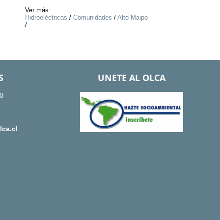
Ver más:
Hidroeléctricas
/
Comunidades
/
Alto Maipo
/
S
UNETE AL OLCA
0
ca.cl