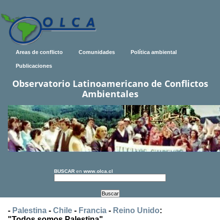
Areas de conflicto
Comunidades
Política ambiental
Publicaciones
Observatorio Latinoamericano de Conflictos
Ambientales
BUSCAR
en
www.olca.cl
-
Palestina
-
Chile
-
Francia
-
Reino Unido
:
"Todos somos Palestina"