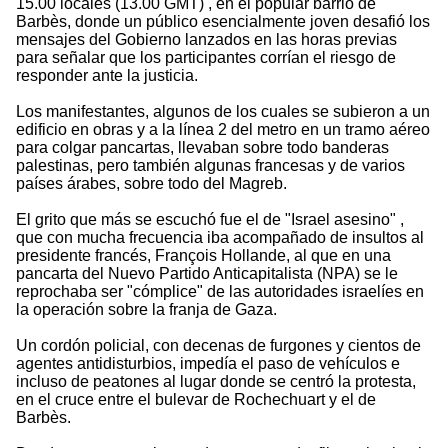
15.00 locales (13.00 GMT) , en el popular barrio de
Barbès, donde un público esencialmente joven desafió los
mensajes del Gobierno lanzados en las horas previas
para señalar que los participantes corrían el riesgo de
responder ante la justicia.
Los manifestantes, algunos de los cuales se subieron a un
edificio en obras y a la línea 2 del metro en un tramo aéreo
para colgar pancartas, llevaban sobre todo banderas
palestinas, pero también algunas francesas y de varios
países árabes, sobre todo del Magreb.
El grito que más se escuchó fue el de "Israel asesino" ,
que con mucha frecuencia iba acompañado de insultos al
presidente francés, François Hollande, al que en una
pancarta del Nuevo Partido Anticapitalista (NPA) se le
reprochaba ser "cómplice" de las autoridades israelíes en
la operación sobre la franja de Gaza.
Un cordón policial, con decenas de furgones y cientos de
agentes antidisturbios, impedía el paso de vehículos e
incluso de peatones al lugar donde se centró la protesta,
en el cruce entre el bulevar de Rochechuart y el de
Barbès.