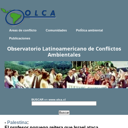
Areas de conflicto
Comunidades
Política ambiental
Publicaciones
Observatorio Latinoamericano de Conflictos
Ambientales
BUSCAR
en
www.olca.cl
-
Palestina
:
El profesor noruego reitera que Israel ataca