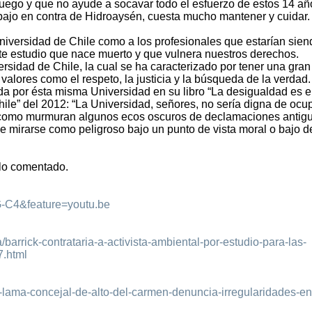
juego y que no ayude a socavar todo el esfuerzo de estos 14 añ
bajo en contra de Hidroaysén, cuesta mucho mantener y cuidar.
niversidad de Chile como a los profesionales que estarían sien
ste estudio que nace muerto y que vulnera nuestros derechos.
ersidad de Chile, la cual se ha caracterizado por tener una gran
valores como el respeto, la justicia y la búsqueda de la verdad. 
da por ésta misma Universidad en su libro “La desigualdad es e
ile” del 2012: “La Universidad, señores, no sería digna de ocu
i (como murmuran algunos ecos oscuros de declamaciones antigu
ese mirarse como peligroso bajo un punto de vista moral o bajo d
lo comentado.
G-C4&feature=youtu.be
/barrick-contrataria-a-activista-ambiental-por-estudio-para-las-
.html
-lama-concejal-de-alto-del-carmen-denuncia-irregularidades-en