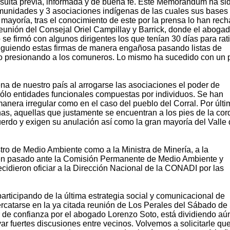
nsulta previa, informada y de buena fe. Este Memorándum ha si
comunidades y 3 asociaciones indígenas de las cuales sus bases
 mayoría, tras el conocimiento de este por la prensa lo han rec
reunión del Consejal Oriel Campillay y Barrick, donde el aboga
e firmó con algunos dirigentes los que tenían 30 días para rati
iguiendo estas firmas de manera engañosa pasando listas de
o o presionando a los comuneros. Lo mismo ha sucedido con un 
na de nuestro país al arrogarse las asociaciones el poder de
ólo entidades funcionales compuestas por individuos. Se han
anera irregular como en el caso del pueblo del Corral. Por últi
, aquellas que justamente se encuentran a los pies de la cord
erdo y exigen su anulación así como la gran mayoría del Valle 
tro de Medio Ambiente como a la Ministra de Minería, a la
én pasado ante la Comisión Permanente de Medio Ambiente y
idieron oficiar a la Dirección Nacional de la CONADI por las
articipando de la última estrategia social y comunicacional de
ercatarse en la ya citada reunión de Los Perales del Sábado de
 de confianza por el abogado Lorenzo Soto, está dividiendo a
r fuertes discusiones entre vecinos. Volvemos a solicitarle qu