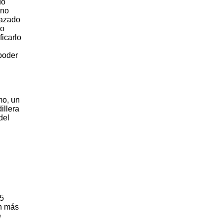
do
 no
hazado
do
ficarlo
poder
mo, un
illera
del
 5
ún más
e