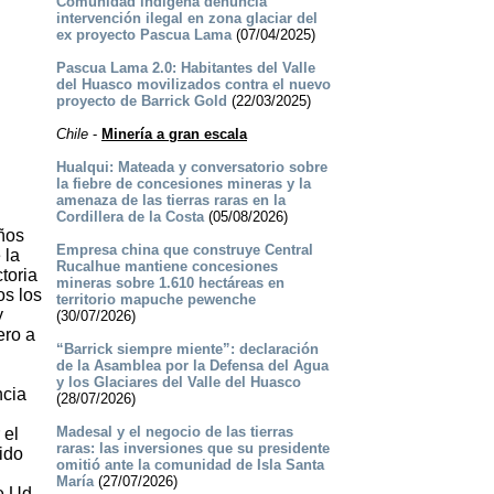
Comunidad indígena denuncia
intervención ilegal en zona glaciar del
ex proyecto Pascua Lama
(07/04/2025)
Pascua Lama 2.0: Habitantes del Valle
del Huasco movilizados contra el nuevo
proyecto de Barrick Gold
(22/03/2025)
Chile
-
Minería a gran escala
Hualqui: Mateada y conversatorio sobre
la fiebre de concesiones mineras y la
amenaza de las tierras raras en la
Cordillera de la Costa
(05/08/2026)
años
Empresa china que construye Central
 la
Rucalhue mantiene concesiones
toria
mineras sobre 1.610 hectáreas en
s los
territorio mapuche pewenche
y
(30/07/2026)
ero a
“Barrick siempre miente”: declaración
de la Asamblea por la Defensa del Agua
y los Glaciares del Valle del Huasco
ncia
(28/07/2026)
Madesal y el negocio de las tierras
 el
raras: las inversiones que su presidente
ido
omitió ante la comunidad de Isla Santa
María
(27/07/2026)
e Ud.