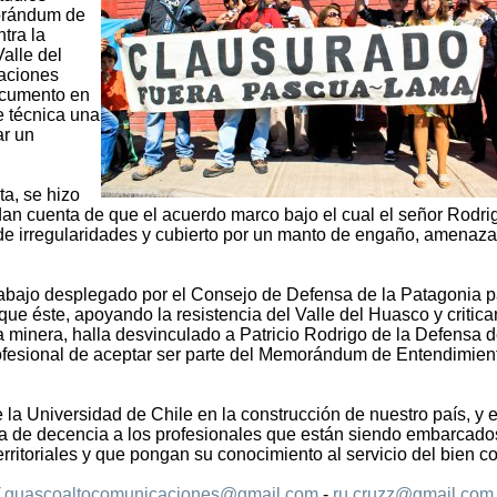
orándum de
tra la
alle del
zaciones
documento en
de técnica una
ar un
ta, se hizo
dan cuenta de que el acuerdo marco bajo el cual el señor Rodri
 de irregularidades y cubierto por un manto de engaño, amenaza
abajo desplegado por el Consejo de Defensa de la Patagonia p
que éste, apoyando la resistencia del Valle del Huasco y critic
la minera, halla desvinculado a Patricio Rodrigo de la Defensa d
rofesional de aceptar ser parte del Memorándum de Entendimien
 la Universidad de Chile en la construcción de nuestro país, y 
ma de decencia a los profesionales que están siendo embarcado
erritoriales y que pongan su conocimiento al servicio del bien 
/
guascoaltocomunicaciones@gmail.com
-
ru.cruzz@gmail.com