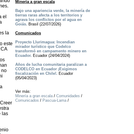
gando
Minería a gran escala
nes.
Bajo una apariencia verde, la minería de
tierras raras afecta a los territorios y
a el
agrava los conflictos por el agua en
a
Goiás.
Brasil (22/07/2026)
es la
Comunicados
Proyecto Llurimagua: Incendian
o este
mirador turístico que Codelco
 RCA
transformó en campamento minero en
Ecuador.
Ecuador (24/04/2024)
los
Años de lucha comunitaria paralizan a
 han
CODELCO en Ecuador ¡Exigimos
a no
fiscalización en Chile!.
Ecuador
ni
(05/04/2023)
la
Ver más:
Minería a gran escala
/
Comunidades
/
Comunicados
/
Pascua-Lama
/
 Creer
estra
 las
enio