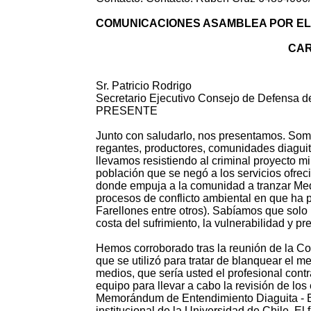
COMUNICACIONES ASAMBLEA POR EL
CAR
Sr. Patricio Rodrigo
Secretario Ejecutivo Consejo de Defensa d
PRESENTE
Junto con saludarlo, nos presentamos. Somos
regantes, productores, comunidades diaguit
llevamos resistiendo al criminal proyecto 
población que se negó a los servicios ofre
donde empuja a la comunidad a tranzar Me
procesos de conflicto ambiental en que ha p
Farellones entre otros). Sabíamos que solo 
costa del sufrimiento, la vulnerabilidad 
Hemos corroborado tras la reunión de la Co
que se utilizó para tratar de blanquear el m
medios, que sería usted el profesional cont
equipo para llevar a cabo la revisión de lo
Memorándum de Entendimiento Diaguita - Bar
institucional de la Universidad de Chile. El 