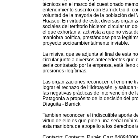
técnicos en el marco del cuestionado mem
entendimiento suscrito con Barrick Gold, con
voluntad de la mayoría de la población del V
Huasco. En virtud de esto, diversas organi
sociales del territorio hicieron circular un 
el que exhortan al activista a que no vista 
maniobra política, prestándose para legitim
proyecto socioambientalmente inviable.
La misiva, que se adjunta al final de esta no
circular junto a diversos antecedentes que 
sería contratado por la empresa, está lleno
presiones ilegítimas.
Las organizaciones reconocen el enorme tr
lograr el rechazo de Hidroaysén, y saludan 
las negativas prácticas de intervención de 
Patagonia a propósito de la decisión del p
Diaguita - Barrick.
También reconocen el indiscutible aporte de
virtud de ello es que piden una señal míni
esta maniobra de atropello a los derechos t
Contacto: Contacto: Rubén Cruz 64894000