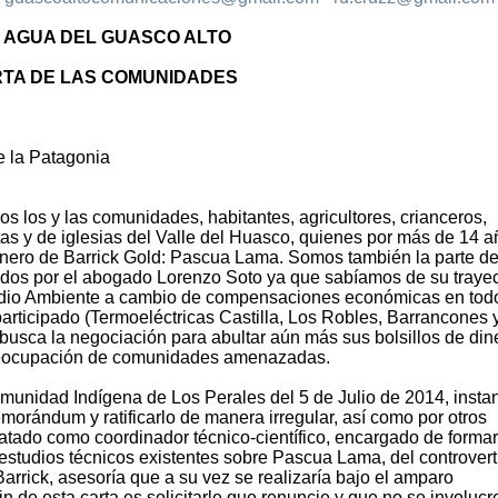
 AGUA DEL GUASCO ALTO
TA DE LAS COMUNIDADES
e la Patagonia
 los y las comunidades, habitantes, agricultores, crianceros,
as y de iglesias del Valle del Huasco, quienes por más de 14 
minero de Barrick Gold: Pascua Lama. Somos también la parte de
cidos por el abogado Lorenzo Soto ya que sabíamos de su trayec
dio Ambiente a cambio de compensaciones económicas en todo
articipado (Termoeléctricas Castilla, Los Robles, Barrancones 
busca la negociación para abultar aún más sus bolsillos de din
y preocupación de comunidades amenazadas.
munidad Indígena de Los Perales del 5 de Julio de 2014, insta
emorándum y ratificarlo de manera irregular, así como por otros
ratado como coordinador técnico-científico, encargado de formar
s estudios técnicos existentes sobre Pascua Lama, del controvert
rick, asesoría que a su vez se realizaría bajo el amparo
fin de esta carta es solicitarle que renuncie y que no se involucr