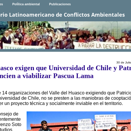
es
Política ambiental
Publicaciones
rio Latinoamericano de Conflictos Ambientales
30 de Juli
asco exigen que Universidad de Chile y Patr
ncien a viabilizar Pascua Lama
rde 14 organizaciones del Valle del Huasco exigiendo que Patrici
niversidad de Chile, no se presten a las maniobras de cooptaci
un proyecto técnica y socialmente inviable en el territorio.
onsejo de
ientemente
orenzo Soto
tudios