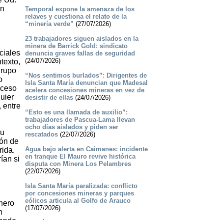
in
Temporal expone la amenaza de los
relaves y cuestiona el relato de la
“minería verde”
(27/07/2026)
23 trabajadores siguen aislados en la
minera de Barrick Gold: sindicato
ciales
denuncia graves fallas de seguridad
(24/07/2026)
texto,
grupo
“Nos sentimos burlados”: Dirigentes de
o
Isla Santa María denuncian que Madesal
oceso
acelera concesiones mineras en vez de
uier
desistir de ellas
(24/07/2026)
 entre
“Esto es una llamada de auxilio”:
trabajadores de Pascua-Lama llevan
ocho días aislados y piden ser
su
rescatados
(22/07/2026)
ión de
Agua bajo alerta en Caimanes: incidente
rida.
en tranque El Mauro revive histórica
ían si
disputa con Minera Los Pelambres
(22/07/2026)
Isla Santa María paralizada: conflicto
por concesiones mineras y parques
eólicos articula al Golfo de Arauco
nero
(17/07/2026)
n