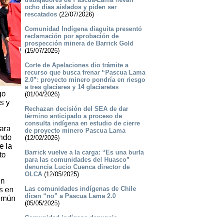
ocho días aislados y piden ser
rescatados
(22/07/2026)
Comunidad Indígena diaguita presentó
reclamación por aprobación de
prospección minera de Barrick Gold
(15/07/2026)
Corte de Apelaciones dio trámite a
recurso que busca frenar “Pascua Lama
2.0”: proyecto minero pondría en riesgo
a tres glaciares y 14 glaciaretes
go
(01/04/2026)
s y
Rechazan decisión del SEA de dar
término anticipado a proceso de
consulta indígena en estudio de cierre
ara
de proyecto minero Pascua Lama
ando
(12/02/2026)
e la
Barrick vuelve a la carga: “Es una burla
to
para las comunidades del Huasco”
denuncia Lucio Cuenca director de
OLCA
(12/05/2025)
en
Las comunidades indígenas de Chile
s en
dicen “no” a Pascua Lama 2.0
común
(05/05/2025)