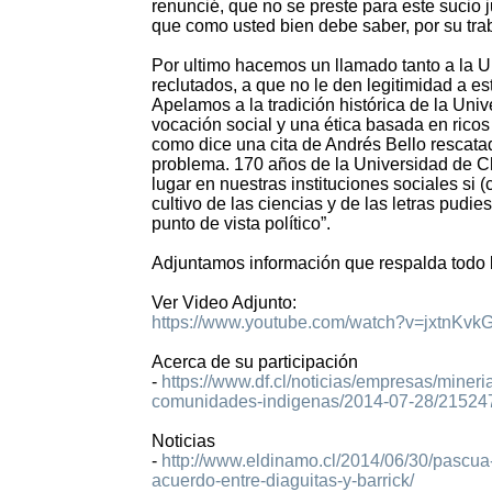
renuncié, que no se preste para este sucio 
que como usted bien debe saber, por su tra
Por ultimo hacemos un llamado tanto a la U
reclutados, a que no le den legitimidad a e
Apelamos a la tradición histórica de la Univ
vocación social y una ética basada en ricos 
como dice una cita de Andrés Bello rescata
problema. 170 años de la Universidad de Ch
lugar en nuestras instituciones sociales s
cultivo de las ciencias y de las letras pudi
punto de vista político”.
Adjuntamos información que respalda todo 
Ver Video Adjunto:
https://www.youtube.com/watch?v=jxtnKvk
Acerca de su participación
-
https://www.df.cl/noticias/empresas/mineria
comunidades-indigenas/2014-07-28/215247
Noticias
-
http://www.eldinamo.cl/2014/06/30/pascua
acuerdo-entre-diaguitas-y-barrick/