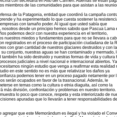
oficina con secretaría en Alto del Carmen. Además se están pa
los miembros de las comunidades para que asistan a las reunio
efensa de la Patagonia, entidad que coordinó la campaña contr
ende y ha experimentado lo que cuesta sostener la resistenci
a empresas con tamaño poder. Al igual que usted sabía que
a, nosotros desde un principio hemos sabido que Pascua Lama 
ños podemos decir con nuestra experiencia en el territorio,
os nuestros miedos y fundamentos para que no se llevara a cab
on registrados en el proceso de participación ciudadana de la
os con gran cantidad de nuestros glaciares destruidos y con la
n su conjunto, nuestras aguas se han contaminado y mermado, 
l también ha sido destruido y nuestras formas de vida y cultura
ocesos judiciales a nivel nacional e internacional abiertos. Y
ecesitamos ningún estudio que venga a reafirmar esta realidad 
dio en este sentido no es más que relativizar los daños ya
onfianza podemos tener en un proceso pagado netamente por 
os serán ocupados en favor de la trasnacional. Además, le
eterse en temas como la cultura o etnia diaguita, así como la
á más división, confrontación y problemas en nuestro territorio.
estra lo poco que conoce, respeta y esta interiorizado de nu
decisiones apuradas que lo llevarán a tener responsabilidades de
ue agregar que este Memorándum es ilegal y ha violado el Conv