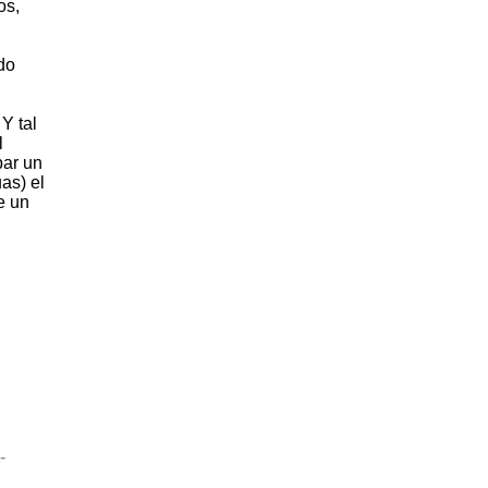
os,
do
Y tal
l
par un
as) el
e un
-