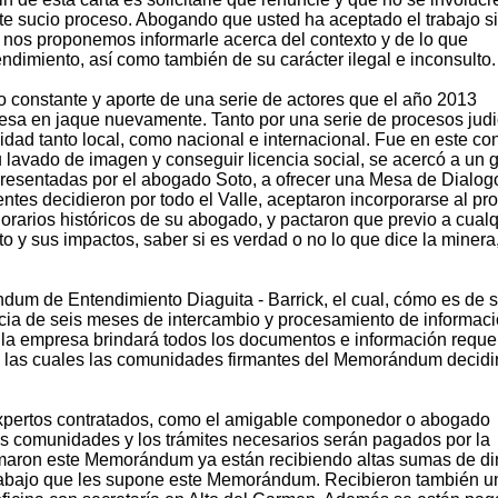
ste sucio proceso. Abogando que usted ha aceptado el trabajo s
e nos proponemos informarle acerca del contexto y de lo que
dimiento, así como también de su carácter ilegal e inconsulto.
jo constante y aporte de una serie de actores que el año 2013
resa en jaque nuevamente. Tanto por una serie de procesos judi
idad tanto local, como nacional e internacional. Fue en este con
lavado de imagen y conseguir licencia social, se acercó a un 
presentadas por el abogado Soto, a ofrecer una Mesa de Dialog
tes decidieron por todo el Valle, aceptaron incorporarse al pr
rarios históricos de su abogado, y pactaron que previo a cualq
o y sus impactos, saber si es verdad o no lo que dice la minera,
ndum de Entendimiento Diaguita - Barrick, el cual, cómo es de 
cia de seis meses de intercambio y procesamiento de informac
la empresa brindará todos los documentos e información reque
n las cuales las comunidades firmantes del Memorándum decidir
 expertos contratados, como el amigable componedor o abogado
s comunidades y los trámites necesarios serán pagados por la
irmaron este Memorándum ya están recibiendo altas sumas de di
 trabajo que les supone este Memorándum. Recibieron también u