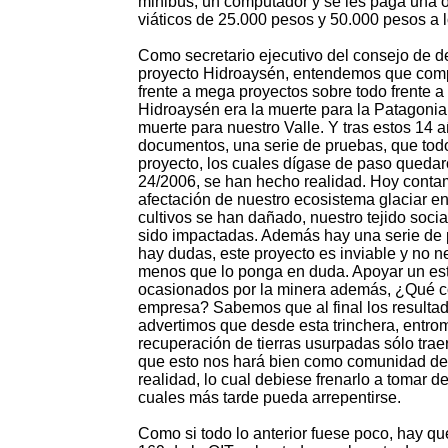
minibús, un computador y se les paga una 
viáticos de 25.000 pesos y 50.000 pesos a 
Como secretario ejecutivo del consejo de d
proyecto Hidroaysén, entendemos que compr
frente a mega proyectos sobre todo frente 
Hidroaysén era la muerte para la Patagoni
muerte para nuestro Valle. Y tras estos 14 a
documentos, una serie de pruebas, que tod
proyecto, los cuales dígase de paso quedar
24/2006, se han hecho realidad. Hoy contam
afectación de nuestro ecosistema glaciar e
cultivos se han dañado, nuestro tejido socia
sido impactadas. Además hay una serie de pr
hay dudas, este proyecto es inviable y no n
menos que lo ponga en duda. Apoyar un estu
ocasionados por la minera además, ¿Qué c
empresa? Sabemos que al final los resultad
advertimos que desde esta trinchera, entrom
recuperación de tierras usurpadas sólo traer
que esto nos hará bien como comunidad demu
realidad, lo cual debiese frenarlo a tomar 
cuales más tarde pueda arrepentirse.
Como si todo lo anterior fuese poco, hay q