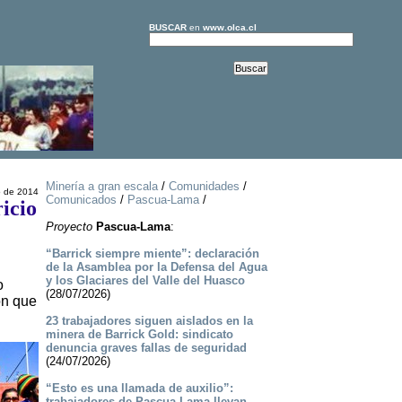
BUSCAR
en
www.olca.cl
Minería a gran escala
/
Comunidades
/
o de 2014
Comunicados
/
Pascua-Lama
/
icio
Proyecto
Pascua-Lama
:
“Barrick siempre miente”: declaración
de la Asamblea por la Defensa del Agua
y los Glaciares del Valle del Huasco
o
(28/07/2026)
ón que
23 trabajadores siguen aislados en la
minera de Barrick Gold: sindicato
denuncia graves fallas de seguridad
(24/07/2026)
“Esto es una llamada de auxilio”:
trabajadores de Pascua-Lama llevan