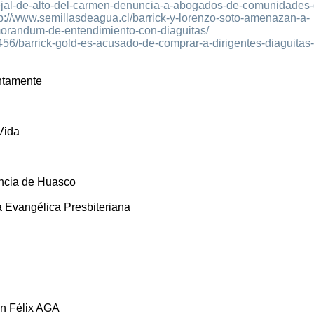
cejal-de-alto-del-carmen-denuncia-a-abogados-de-comunidades-
p://www.semillasdeagua.cl/barrick-y-lorenzo-soto-amenazan-a-
morandum-de-entendimiento-con-diaguitas/
456/barrick-gold-es-acusado-de-comprar-a-dirigentes-diaguitas
ntamente
Vida
incia de Huasco
a Evangélica Presbiteriana
an Félix AGA