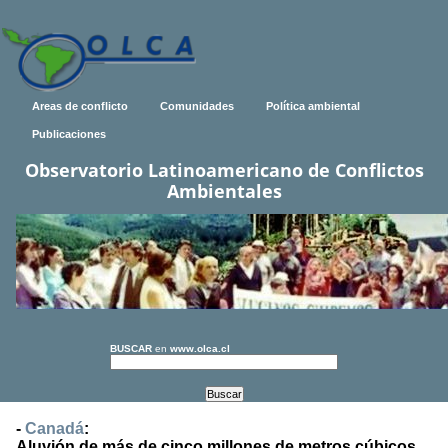
Areas de conflicto
Comunidades
Política ambiental
Publicaciones
Observatorio Latinoamericano de Conflictos
Ambientales
BUSCAR
en
www.olca.cl
-
Canadá
:
Aluvión de más de cinco millones de metros cúbicos