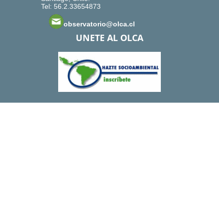
Tel: 56.2.33654873
observatorio@olca.cl
UNETE AL OLCA