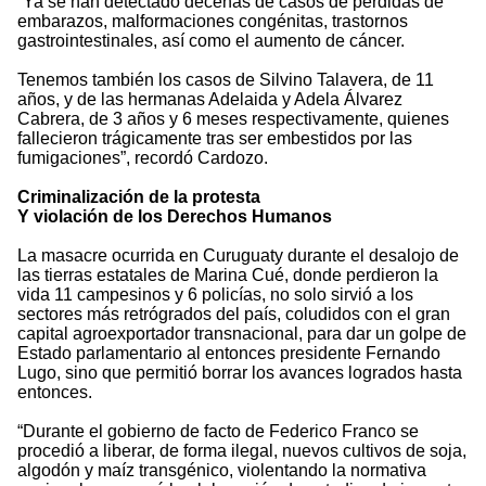
“Ya se han detectado decenas de casos de pérdidas de
embarazos, malformaciones congénitas, trastornos
gastrointestinales, así como el aumento de cáncer.
Tenemos también los casos de Silvino Talavera, de 11
años, y de las hermanas Adelaida y Adela Álvarez
Cabrera, de 3 años y 6 meses respectivamente, quienes
fallecieron trágicamente tras ser embestidos por las
fumigaciones”, recordó Cardozo.
Criminalización de la protesta
Y violación de los Derechos Humanos
La masacre ocurrida en Curuguaty durante el desalojo de
las tierras estatales de Marina Cué, donde perdieron la
vida 11 campesinos y 6 policías, no solo sirvió a los
sectores más retrógrados del país, coludidos con el gran
capital agroexportador transnacional, para dar un golpe de
Estado parlamentario al entonces presidente Fernando
Lugo, sino que permitió borrar los avances logrados hasta
entonces.
“Durante el gobierno de facto de Federico Franco se
procedió a liberar, de forma ilegal, nuevos cultivos de soja,
algodón y maíz transgénico, violentando la normativa