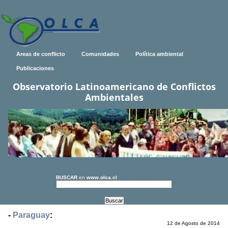
Areas de conflicto
Comunidades
Política ambiental
Publicaciones
Observatorio Latinoamericano de Conflictos
Ambientales
BUSCAR
en
www.olca.cl
-
Paraguay
:
12 de Agosto de 2014