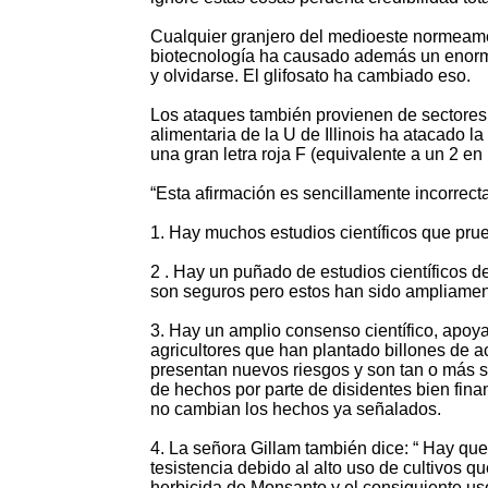
Cualquier granjero del medioeste normeame
biotecnología ha causado además un enor
y olvidarse. El glifosato ha cambiado eso.
Los ataques también provienen de sectores
alimentaria de la U de Illinois ha atacado l
una gran letra roja F (equivalente a un 2 en 
“Esta afirmación es sencillamente incorrect
1. Hay muchos estudios científicos que pru
2 . Hay un puñado de estudios científicos 
son seguros pero estos han sido ampliament
3. Hay un amplio consenso científico, apoya
agricultores que han plantado billones de a
presentan nuevos riesgos y son tan o más s
de hechos por parte de disidentes bien fina
no cambian los hechos ya señalados.
4. La señora Gillam también dice: “ Hay qu
tesistencia debido al alto uso de cultivos 
herbicida de Monsanto y el consiguiente us