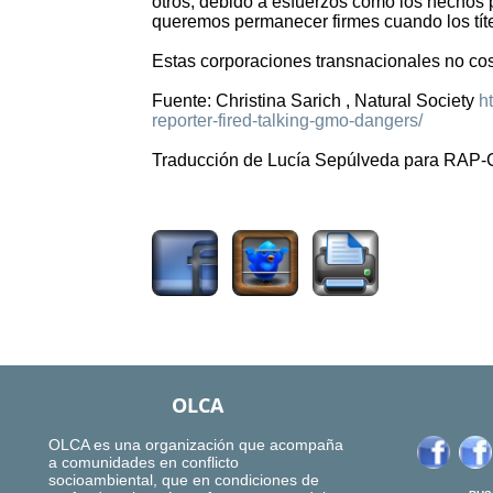
otros, debido a esfuerzos como los hechos p
queremos permanecer firmes cuando los títe
Estas corporaciones transnacionales no co
Fuente: Christina Sarich , Natural Society
h
reporter-fired-talking-gmo-dangers/
Traducción de Lucía Sepúlveda para RAP-
2432
OLCA
OLCA es una organización que acompaña
a comunidades en conflicto
socioambiental, que en condiciones de