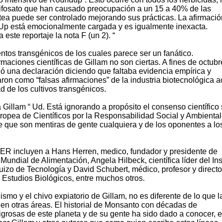
lifosato que han causado preocupación a un 15 a 40% de las
ntea puede ser controlado mejorando sus prácticas. La afirmaci
Up está emocionalmente cargada y es igualmente inexacta.
ste reportaje la nota F (un 2). “
os transgénicos de los cuales parece ser un fanático.
maciones científicas de Gillam no son ciertas. A fines de octubr
tió una declaración diciendo que faltaba evidencia empírica y
aron como “falsas afirmaciones” de la industria biotecnológica 
 de los cultivos transgénicos.
 a Gillam “ Ud. Está ignorando a propósito el consenso científico
uropea de Científicos por la Responsabilidad Social y Ambiental
 que son mentiras de gente cualquiera y de los oponentes a lo
ER incluyen a Hans Herren, medico, fundador y presidente de
ndial de Alimentación, Angela Hilbeck, científica líder del Inst
suizo de Tecnología y David Schubert, médico, profesor y directo
ra Estudios Biológicos, entre muchos otros.
smo y el chivo expiatorio de Gillam, no es diferente de lo que l
 en otras áreas. El historial de Monsanto con décadas de
grosas de este planeta y de su gente ha sido dado a conocer, e