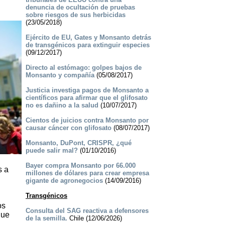
denuncia de ocultación de pruebas
sobre riesgos de sus herbicidas
(23/05/2018)
Ejército de EU, Gates y Monsanto detrás
de transgénicos para extinguir especies
(09/12/2017)
Directo al estómago: golpes bajos de
Monsanto y compañía
(05/08/2017)
Justicia investiga pagos de Monsanto a
científicos para afirmar que el glifosato
no es dañino a la salud
(10/07/2017)
Cientos de juicios contra Monsanto por
causar cáncer con glifosato
(08/07/2017)
Monsanto, DuPont, CRISPR, ¿qué
puede salir mal?
(01/10/2016)
Bayer compra Monsanto por 66.000
s a
millones de dólares para crear empresa
gigante de agronegocios
(14/09/2016)
Transgénicos
os
Consulta del SAG reactiva a defensores
que
de la semilla.
Chile (12/06/2026)