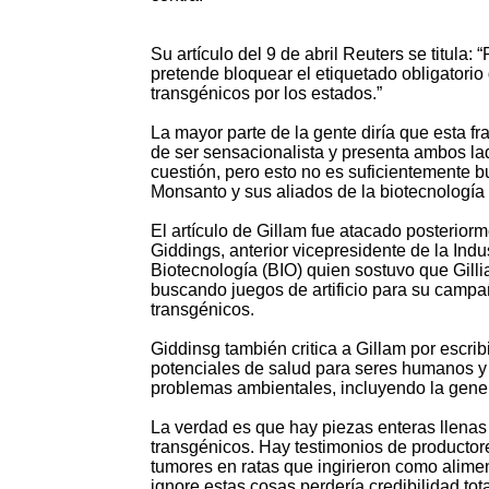
Su artículo del 9 de abril Reuters se titula: 
pretende bloquear el etiquetado obligatorio
transgénicos por los estados.”
La mayor parte de la gente diría que esta fr
de ser sensacionalista y presenta ambos la
cuestión, pero esto no es suficientemente 
Monsanto y sus aliados de la biotecnología i
El artículo de Gillam fue atacado posteriorm
Giddings, anterior vicepresidente de la Indus
Biotecnología (BIO) quien sostuvo que Gill
buscando juegos de artificio para su campa
transgénicos.
Giddinsg también critica a Gillam por escrib
potenciales de salud para seres humanos y 
problemas ambientales, incluyendo la gener
La verdad es que hay piezas enteras llenas 
transgénicos. Hay testimonios de productore
tumores en ratas que ingirieron como alime
ignore estas cosas perdería credibilidad tot