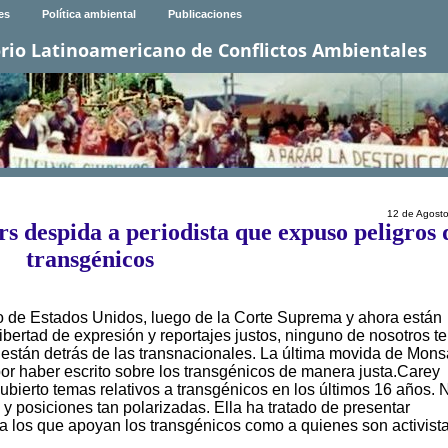
es
Política ambiental
Publicaciones
rio Latinoamericano de Conflictos Ambientales
12 de Agost
s despida a periodista que expuso peligros 
transgénicos
 de Estados Unidos, luego de la Corte Suprema y ahora están
ibertad de expresión y reportajes justos, ninguno de nosotros te
están detrás de las transnacionales. La última movida de Mons
por haber escrito sobre los transgénicos de manera justa.Carey
cubierto temas relativos a transgénicos en los últimos 16 años. 
e y posiciones tan polarizadas. Ella ha tratado de presentar
a los que apoyan los transgénicos como a quienes son activist