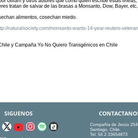
or Gillam y otros autores que como quien escribe estas líneas,
res tratan de salvar de las brasas a Monsanto, Dow, Bayer, etc.
sechan alimentos, cosechan miedo.
ttp://naturalsociety.com/monsanto-wants-14-year-reuters-veteran
Chile y Campaña Yo No Quiero Transgénicos en Chile
SIGUENOS
CONTACTANO
Compañía de Jesús 254
Santiago, Chile.
Tel: 56.2.33654873