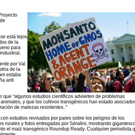
“Proyecto
 de
ase está lejos
dos de la
bueno para
ndustrial.
ente por Val
tria de la
iam estaba
ña anti
ir que “algunos estudios científicos advierten de problemas
animales, y que los cultivos transgénicos han estado asociado
ación de malezas resistentes. “
con estudios revisados por pares sobre los peligros de los
s rurales y fotos entregadas por Séralini, mostrando gigantesc
nto el maíz transgénico Roundup Ready. Cualquiier periodista 
almente.