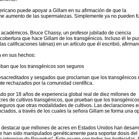
ricano puede apoyar a Gillam en su afirmación de que la
me aumento de las supermalezas. Simplemente ya no pueden f
 académicos. Bruce Chassy, un profesor jubilado de ciencia
a cobertura que hace Gillam de los transgénicos. Incluso él le pu
las calificaciones latinas) en un artículo que él escribió, afirman
a en sus hechos:
eban que los transgénicos son seguros
desacreditados y sesgados que proclaman que los transgénicos 
e rechazados por la comunidad científica.
do por 18 años de experiencia global real de diez millones de
cres de cultivos transgénicos, que prueban que los transgénico
eguros que otras modalidades de cultivos. Las declaraciones e
nciados, a través de los cuales la señora Gillam se forma una op
e destacar que millones de acres en Estados Unidos han desarr
que han sido manipulados genéticamente para soportar dosis del
o intensivo de Roundup”. Esto ocurre con todos los herbicidas,