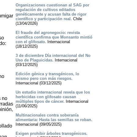
Organizaciones cuestionan al SAG por
regulación de cultivos editados
genéticamente y acusan falta de rigor
umigar
científico y participación real.
Chile
(13/04/2026)
El fraude del agronegocio: revista
científica confirma que Monsanto mintió
so
con el glifosato.
Internacional
do:
(18/12/2025)
3 de diciembre Día internacional del No
Uso de Plaguicidas.
Internacional
(03/12/2025)
Edición génica y transgénicos, lo
no
mismo pero con más riesgos.
Internacional (03/12/2025)
Un estudio internacional revela que los
herbicidas con glifosato causan
s no
múltiples tipos de cáncer.
Internacional
rradas
(11/06/2025)
inión,
Multinacionales contra soberanía
alimentaria: Hasta las semillas se roban.
Internacional (09/05/2025)
ollado
Exigen prohibir árboles transgénicos.
 han