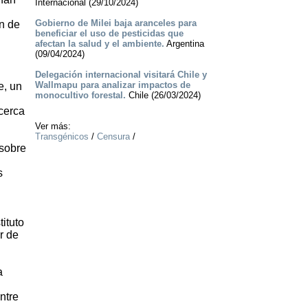
Internacional (29/10/2024)
Gobierno de Milei baja aranceles para
ón de
beneficiar el uso de pesticidas que
afectan la salud y el ambiente.
Argentina
(09/04/2024)
Delegación internacional visitará Chile y
Wallmapu para analizar impactos de
e, un
monocultivo forestal.
Chile (26/03/2024)
acerca
Ver más:
Transgénicos
/
Censura
/
 sobre
s
ituto
r de
a
ntre