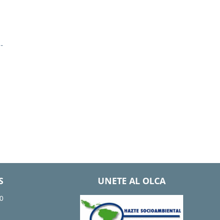
-
S
UNETE AL OLCA
0