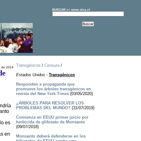
BUSCAR
en
www.olca.cl
Transgénicos
/
Censura
/
o de 2014
de
Estados Unidos
-
Transgénicos
Responden a propaganda que
promueve los árboles transgénicos en
revista del New York Times
(03/05/2020)
¿ÁRBOLES PARA RESOLVER LOS
ndría
PROBLEMAS DEL MUNDO?
(31/07/2019)
anto
Comienza en EEUU primer juicio por
herbicida de glifosato de Monsanto
No es
(09/07/2018)
as en
Monsanto deberá defenderse en los
tribunales de EEUU contra una