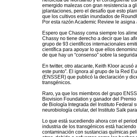
emergido malezas con gran resistencia a g
jplantaciones, pero el desafío que esto pla
que los cultivos están inundados de Round
Por esta razón Academic Review le asigna a e
Espero que Chassy coma siempre los aliment
Chassy no tiene derecho a decir que las afir
grupo de 93 científicos internacionales emi
científica para apoyar lo que ellos denomin
de que hay un “consenso” sobre la seguridad
En twitter, otro atacante, Keith Kloor acusó
este punto”. El ignora al grupo de la Red E
(ENSSER) que publicó la declaración y dice
transgénicos.
Raro, ya que los miembros del grupo ENSS
Biovision Foundation y ganador del Premio Mu
de Biología Integrada del Instituto Federal 
neurobiología celular, del Instituto Salk pa
Lo que está sucediendo ahora con el periodi
industria de los transgénicos está haciendo
contaminación con sustancias químicas peli