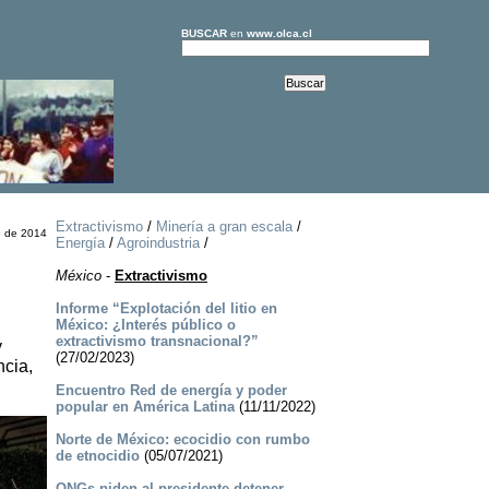
BUSCAR
en
www.olca.cl
Extractivismo
/
Minería a gran escala
/
o de 2014
Energía
/
Agroindustria
/
México
-
Extractivismo
Informe “Explotación del litio en
México: ¿Interés público o
extractivismo transnacional?”
y
(27/02/2023)
ncia,
Encuentro Red de energía y poder
popular en América Latina
(11/11/2022)
Norte de México: ecocidio con rumbo
de etnocidio
(05/07/2021)
ONGs piden al presidente detener