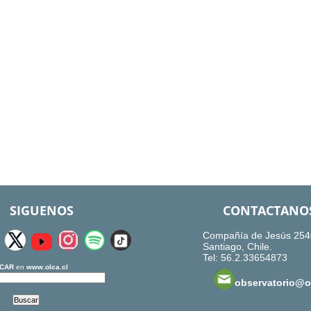
SIGUENOS
CONTACTANO
Compañía de Jesús 254
Santiago, Chile.
Tel: 56.2.33654873
CAR
en
www.olca.cl
observatorio@ol