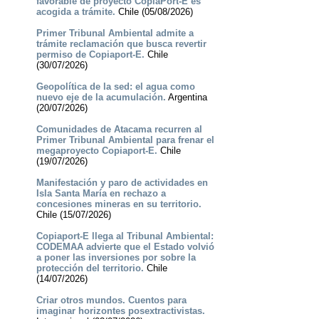
favorable de proyecto CopiaPort-E es
acogida a trámite.
Chile (05/08/2026)
Primer Tribunal Ambiental admite a
trámite reclamación que busca revertir
permiso de Copiaport-E.
Chile
(30/07/2026)
Geopolítica de la sed: el agua como
nuevo eje de la acumulación.
Argentina
(20/07/2026)
Comunidades de Atacama recurren al
Primer Tribunal Ambiental para frenar el
megaproyecto Copiaport-E.
Chile
(19/07/2026)
Manifestación y paro de actividades en
Isla Santa María en rechazo a
concesiones mineras en su territorio.
Chile (15/07/2026)
Copiaport-E llega al Tribunal Ambiental:
CODEMAA advierte que el Estado volvió
a poner las inversiones por sobre la
protección del territorio.
Chile
(14/07/2026)
Criar otros mundos. Cuentos para
imaginar horizontes posextractivistas.