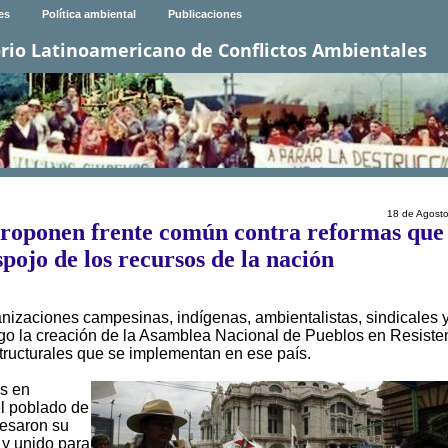
es
Política ambiental
Publicaciones
rio Latinoamericano de Conflictos Ambientales
18 de Agost
proponen frente común contra reformas que
pojo de los recursos de la nación
izaciones campesinas, indígenas, ambientalistas, sindicales 
go la creación de la Asamblea Nacional de Pueblos en Resiste
tructurales que se implementan en ese país.
s en
el poblado de
resaron su
y unido para