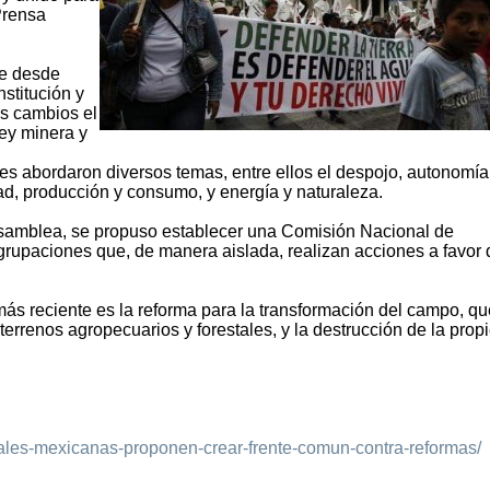
Prensa
ue desde
stitución y
tos cambios el
Ley minera y
es abordaron diversos temas, entre ellos el despojo, autonomía
ad, producción y consumo, y energía y naturaleza.
 asamblea, se propuso establecer una Comisión Nacional de
 agrupaciones que, de manera aislada, realizan acciones a favor 
más reciente es la reforma para la transformación del campo, qu
e terrenos agropecuarios y forestales, y la destrucción de la pro
iales-mexicanas-proponen-crear-frente-comun-contra-reformas/