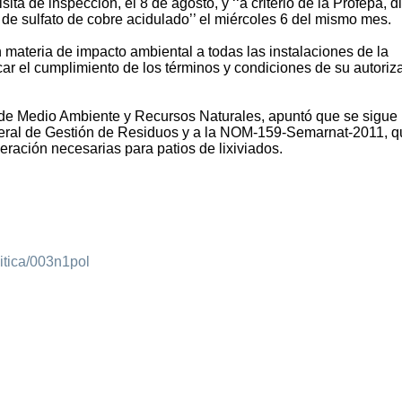
ita de inspección, el 8 de agosto, y ‘‘a criterio de la Profepa, d
e sulfato de cobre acidulado’’ el miércoles 6 del mismo mes.
 materia de impacto ambiental a todas las instalaciones de la
ar el cumplimiento de los términos y condiciones de su autoriz
 de Medio Ambiente y Recursos Naturales, apuntó que se sigue
neral de Gestión de Residuos y a la NOM-159-Semarnat-2011, q
eración necesarias para patios de lixiviados.
itica/003n1pol