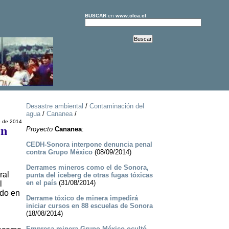
BUSCAR
en
www.olca.cl
Desastre ambiental
/
Contaminación del
agua
/
Cananea
/
o de 2014
en
Proyecto
Cananea
:
CEDH-Sonora interpone denuncia penal
contra Grupo México
(08/09/2014)
Derrames mineros como el de Sonora,
ral
punta del iceberg de otras fugas tóxicas
en el país
(31/08/2014)
l
ado en
Derrame tóxico de minera impedirá
iniciar cursos en 88 escuelas de Sonora
(18/08/2014)
Empresa minera Grupo México ocultó