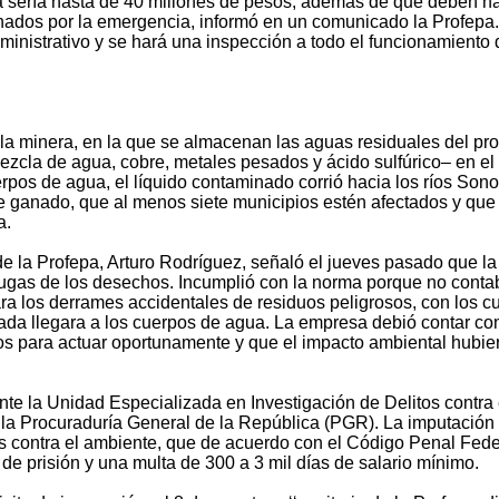
a sería hasta de 40 millones de pesos, además de que deben h
nados por la emergencia, informó en un comunicado la Profepa.
inistrativo y se hará una inspección a todo el funcionamiento 
 la minera, en la que se almacenan las aguas residuales del pr
mezcla de agua, cobre, metales pesados y ácido sulfúrico– en el
erpos de agua, el líquido contaminado corrió hacia los ríos Sono
e ganado, que al menos siete municipios estén afectados y que
a.
e la Profepa, Arturo Rodríguez, señaló el jueves pasado que la
s fugas de los desechos. Incumplió con la norma porque no conta
ra los derrames accidentales de residuos peligrosos, con los c
ada llegara a los cuerpos de agua. La empresa debió contar co
os para actuar oportunamente y que el impacto ambiental hubie
nte la Unidad Especializada en Investigación de Delitos contra 
 la Procuraduría General de la República (PGR). La imputación 
s contra el ambiente, que de acuerdo con el Código Penal Fede
e prisión y una multa de 300 a 3 mil días de salario mínimo.