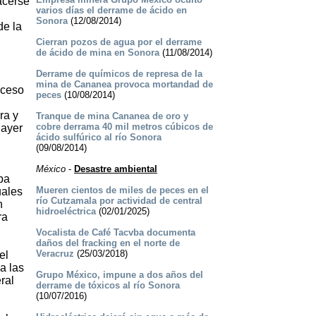
acerse
varios días el derrame de ácido en
Sonora
(12/08/2014)
de la
Cierran pozos de agua por el derrame
de ácido de mina en Sonora
(11/08/2014)
Derrame de químicos de represa de la
mina de Cananea provoca mortandad de
oceso
peces
(10/08/2014)
ra y
Tranque de mina Cananea de oro y
cobre derrama 40 mil metros cúbicos de
 ayer
ácido sulfúrico al río Sonora
(09/08/2014)
México
-
Desastre ambiental
ba
Mueren cientos de miles de peces en el
uales
río Cutzamala por actividad de central
n
hidroeléctrica
(02/01/2025)
ra
Vocalista de Café Tacvba documenta
daños del fracking en el norte de
Veracruz
(25/03/2018)
el
a las
Grupo México, impune a dos años del
ral
derrame de tóxicos al río Sonora
(10/07/2016)