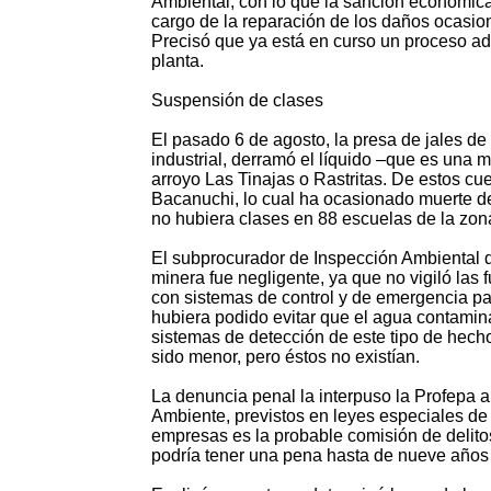
Ambiental, con lo que la sanción económic
cargo de la reparación de los daños ocasio
Precisó que ya está en curso un proceso adm
planta.
Suspensión de clases
El pasado 6 de agosto, la presa de jales de
industrial, derramó el líquido –que es una 
arroyo Las Tinajas o Rastritas. De estos cu
Bacanuchi, lo cual ha ocasionado muerte d
no hubiera clases en 88 escuelas de la zon
El subprocurador de Inspección Ambiental d
minera fue negligente, ya que no vigiló la
con sistemas de control y de emergencia pa
hubiera podido evitar que el agua contamin
sistemas de detección de este tipo de hech
sido menor, pero éstos no existían.
La denuncia penal la interpuso la Profepa a
Ambiente, previstos en leyes especiales de
empresas es la probable comisión de delito
podría tener una pena hasta de nueve años d