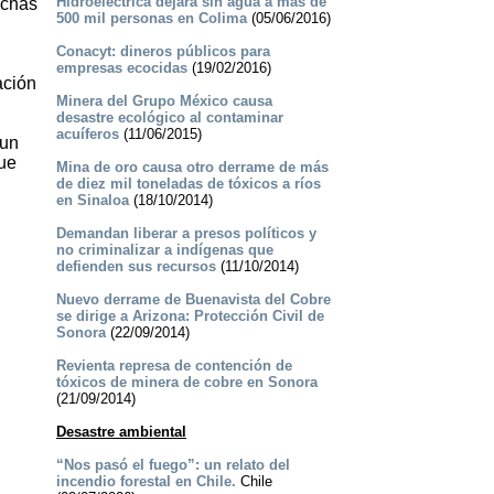
Hidroeléctrica dejará sin agua a más de
ichas
500 mil personas en Colima
(05/06/2016)
Conacyt: dineros públicos para
empresas ecocidas
(19/02/2016)
ación
Minera del Grupo México causa
desastre ecológico al contaminar
acuíferos
(11/06/2015)
 un
ue
Mina de oro causa otro derrame de más
de diez mil toneladas de tóxicos a ríos
en Sinaloa
(18/10/2014)
Demandan liberar a presos políticos y
no criminalizar a indígenas que
defienden sus recursos
(11/10/2014)
Nuevo derrame de Buenavista del Cobre
se dirige a Arizona: Protección Civil de
Sonora
(22/09/2014)
Revienta represa de contención de
tóxicos de minera de cobre en Sonora
(21/09/2014)
Desastre ambiental
“Nos pasó el fuego”: un relato del
incendio forestal en Chile.
Chile