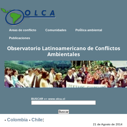
Areas de conflicto
Comunidades
Política ambiental
Publicaciones
Observatorio Latinoamericano de Conflictos
Ambientales
BUSCAR
en
www.olca.cl
-
Colombia
-
Chile
:
21 de Agosto de 2014