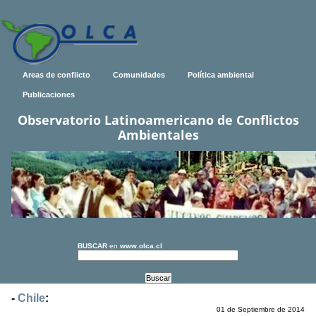
Areas de conflicto
Comunidades
Política ambiental
Publicaciones
Observatorio Latinoamericano de Conflictos
Ambientales
BUSCAR
en
www.olca.cl
-
Chile
:
01 de Septiembre de 2014