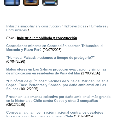
Industria inmobiliaria y construcción
/
Hidroeléctricas
/
Humedales
/
Comunidades
/
Chile
-
Industria inmobiliaria y construcción
Concesiones mineras en Concepción abarcan Tribunales, el
Mercado y Plaza Perú
(09/07/2026)
“Humedal Paicaví: ¿estamos a tiempo de protegerlo?”
(07/04/2026)
Malos olores en Las Salinas provocan evacuación y síntomas
de intoxicación en residentes de Viña del Mar
(17/03/2026)
“Un cóctel de químicos”: Vecinos de Viña del Mar denuncian a
Copec, Enex, Petrobras y Sonacol por daño ambiental en Las
Salinas
(10/12/2025)
Presentan la demanda colectiva por daño ambiental más grande
en la historia de Chile contra Copec y otras 3 compañías
(05/12/2025)
Convocan a una movilización nacional contra los desalojos
forzados y por la vivienda digna en Chile
(10/09/2025)