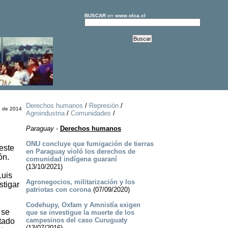
BUSCAR
en
www.olca.cl
Derechos humanos
/
Represión
/
e de 2014
Agroindustria
/
Comunidades
/
Paraguay
-
Derechos humanos
ONU concluye que fumigación de tierras
este
en Paraguay violó los derechos de
ón.
comunidad indígena guaraní
(13/10/2021)
Luis
Agronegocios, militarización y los
stigar
patriotas con corona
(07/09/2020)
Codehupy, Oxfam y Amnistía exigen
 se
que se investigue la muerte de los
campesinos del caso Curuguaty
stado
(13/07/2016)