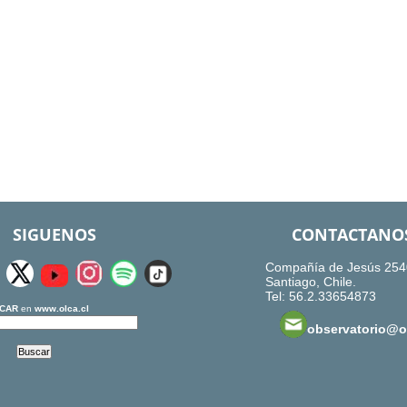
SIGUENOS
CONTACTANO
Compañía de Jesús 254
Santiago, Chile.
Tel: 56.2.33654873
CAR
en
www.olca.cl
observatorio@ol