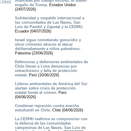
Aranceles por trabajo forzoso, el nuevo
.html
engaño de Trump.
Estados Unidos
(24/07/2026)
Solidaridad y respaldo internacional a
las comunidades de Las Naves, San
Luis de Pambil y Zapotal y la CEDHU.
Ecuador (04/07/2026)
Israel sigue cometiendo genocidio y
otros crímenes atroces al atacar
deliberadamente a niños palestinos.
Palestina (23/06/2026)
Defensoras y defensores ambientales de
Chile llevan a Lima denuncias por
extractivismo y falta de protección
estatal.
Perú (10/06/2026)
Líderes ambientales de América del Sur
alertan sobre crisis de protección
estatal frente al crimen.
Perú
(04/06/2026)
Condenan represión contra marcha
estudiantil en Chile.
Chile (04/06/2026)
La CEDHU reafirma su compromiso con
la defensa de las comunidades
campesinas de Las Naves, San Luis de