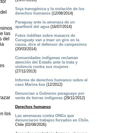
tor
Soja transgénica y la violación de los
 del
derechos humanos
(12/08/2014)
Paraguay ante la amenaza de un
apartheid del agua
(16/07/2014)
esinos
te las
Fotos inéditas sobre masacre de
s del
Curuguaty van a traer un giro en la
ia
causa, dice el defensor de campesinos
(20/03/2014)
Comunidades indígenas reclaman
atención del Estado ante la trata y
yes
violencia contra sus mujeres
(27/11/2013)
Informe de derechos humanos sobre el
caso Marina kue
(12/2012)
Denuncian a Gobierno paraguayo por
razar
venta de tierras indígenas
(29/11/2012)
Derechos humanos
n los
Las amenazas contra ONGs que
denunciaron trabajos forzados en Chile.
Chile (02/08/2026)