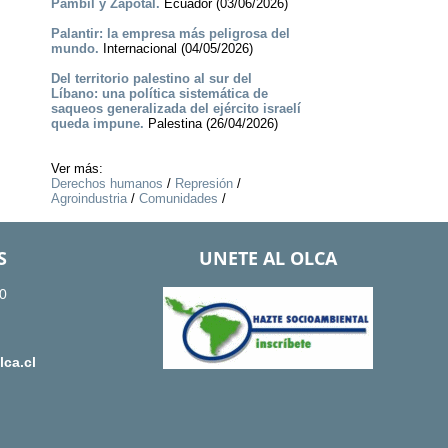
Pambil y Zapotal.
Ecuador (03/06/2026)
Palantir: la empresa más peligrosa del
mundo.
Internacional (04/05/2026)
Del territorio palestino al sur del
Líbano: una política sistemática de
saqueos generalizada del ejército israelí
queda impune.
Palestina (26/04/2026)
Ver más:
Derechos humanos
/
Represión
/
Agroindustria
/
Comunidades
/
S
UNETE AL OLCA
0
ca.cl