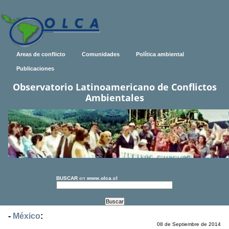
Areas de conflicto
Comunidades
Política ambiental
Publicaciones
Observatorio Latinoamericano de Conflictos
Ambientales
BUSCAR
en
www.olca.cl
-
México
:
08 de Septiembre de 2014