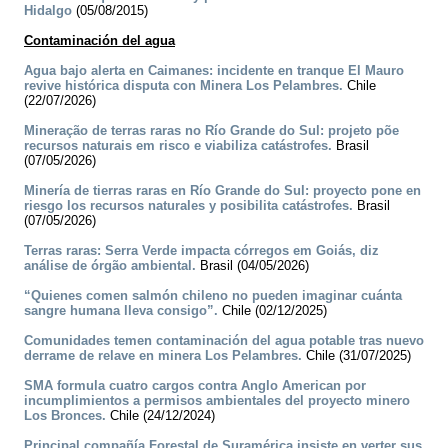
Hidalgo
(05/08/2015)
Contaminación del agua
Agua bajo alerta en Caimanes: incidente en tranque El Mauro
revive histórica disputa con Minera Los Pelambres.
Chile
(22/07/2026)
Mineração de terras raras no Río Grande do Sul: projeto põe
recursos naturais em risco e viabiliza catástrofes.
Brasil
(07/05/2026)
Minería de tierras raras en Río Grande do Sul: proyecto pone en
riesgo los recursos naturales y posibilita catástrofes.
Brasil
(07/05/2026)
Terras raras: Serra Verde impacta córregos em Goiás, diz
análise de órgão ambiental.
Brasil (04/05/2026)
“Quienes comen salmón chileno no pueden imaginar cuánta
sangre humana lleva consigo”.
Chile (02/12/2025)
Comunidades temen contaminación del agua potable tras nuevo
derrame de relave en minera Los Pelambres.
Chile (31/07/2025)
SMA formula cuatro cargos contra Anglo American por
incumplimientos a permisos ambientales del proyecto minero
Los Bronces.
Chile (24/12/2024)
Principal compañía Forestal de Suramérica insiste en verter sus