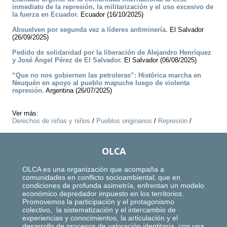
inmediato de la represión, la militarización y el uso excesivo de
la fuerza en Ecuador.
Ecuador (16/10/2025)
Absuelven por segunda vez a líderes antiminería.
El Salvador
(26/09/2025)
Pedido de solidaridad por la liberación de Alejandro Henríquez
y José Ángel Pérez de El Salvador.
El Salvador (06/08/2025)
“Que no nos gobiernen las petroleras”: Histórica marcha en
Neuquén en apoyo al pueblo mapuche luego de violenta
represión.
Argentina (26/07/2025)
Ver más:
Derechos de niñas y niños
/
Pueblos originarios
/
Represión
/
OLCA
OLCA es una organización que acompaña a
comunidades en conflicto socioambiental, que en
condiciones de profunda asimetría, enfrentan un modelo
económico depredador impuesto en los territorios.
Promovemos la participación y el protagonismo
colectivo, la sistematización y el intercambio de
experiencias y conocimientos, la articulación y el
desarrollo de procesos de valoración identitaria, con una