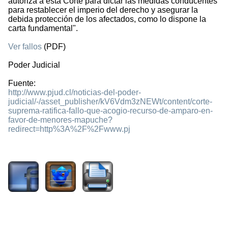
autoriza a esta Corte para dictar las medidas conducentes
para restablecer el imperio del derecho y asegurar la
debida protección de los afectados, como lo dispone la
carta fundamental".
Ver fallos
(PDF)
Poder Judicial
Fuente:
http://www.pjud.cl/noticias-del-poder-
judicial/-/asset_publisher/kV6Vdm3zNEWt/content/corte-
suprema-ratifica-fallo-que-acogio-recurso-de-amparo-en-
favor-de-menores-mapuche?
redirect=http%3A%2F%2Fwww.pj
1640