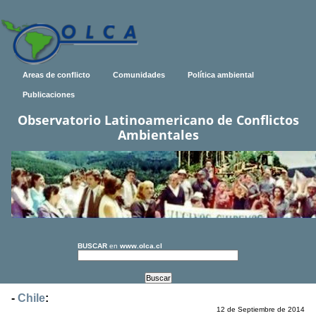
Areas de conflicto
Comunidades
Política ambiental
Publicaciones
Observatorio Latinoamericano de Conflictos
Ambientales
BUSCAR
en
www.olca.cl
-
Chile
:
12 de Septiembre de 2014