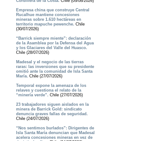
Cordillera de la Costa.
Chile (05/08/2026)
Empresa china que construye Central
Rucalhue mantiene concesiones
mineras sobre 1.610 hectáreas en
territorio mapuche pewenche.
Chile
(30/07/2026)
“Barrick siempre miente”: declaración
de la Asamblea por la Defensa del Agua
y los Glaciares del Valle del Huasco.
Chile (28/07/2026)
Madesal y el negocio de las tierras
raras: las inversiones que su presidente
omitió ante la comunidad de Isla Santa
María.
Chile (27/07/2026)
Temporal expone la amenaza de los
relaves y cuestiona el relato de la
“minería verde”.
Chile (27/07/2026)
23 trabajadores siguen aislados en la
minera de Barrick Gold: sindicato
denuncia graves fallas de seguridad.
Chile (24/07/2026)
“Nos sentimos burlados”: Dirigentes de
Isla Santa María denuncian que Madesal
acelera concesiones mineras en vez de