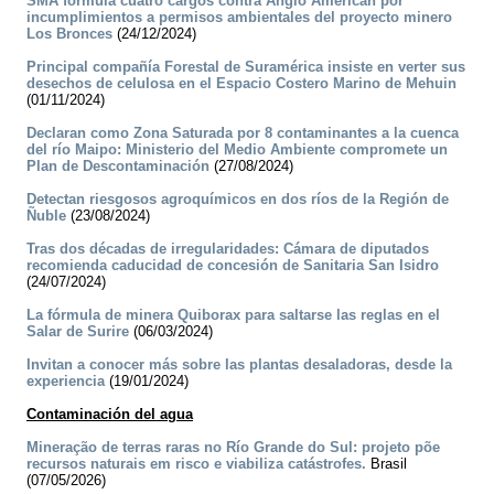
SMA formula cuatro cargos contra Anglo American por
incumplimientos a permisos ambientales del proyecto minero
Los Bronces
(24/12/2024)
Principal compañía Forestal de Suramérica insiste en verter sus
desechos de celulosa en el Espacio Costero Marino de Mehuin
(01/11/2024)
Declaran como Zona Saturada por 8 contaminantes a la cuenca
del río Maipo: Ministerio del Medio Ambiente compromete un
Plan de Descontaminación
(27/08/2024)
Detectan riesgosos agroquímicos en dos ríos de la Región de
Ñuble
(23/08/2024)
Tras dos décadas de irregularidades: Cámara de diputados
recomienda caducidad de concesión de Sanitaria San Isidro
(24/07/2024)
La fórmula de minera Quiborax para saltarse las reglas en el
Salar de Surire
(06/03/2024)
Invitan a conocer más sobre las plantas desaladoras, desde la
experiencia
(19/01/2024)
Contaminación del agua
Mineração de terras raras no Río Grande do Sul: projeto põe
recursos naturais em risco e viabiliza catástrofes.
Brasil
(07/05/2026)