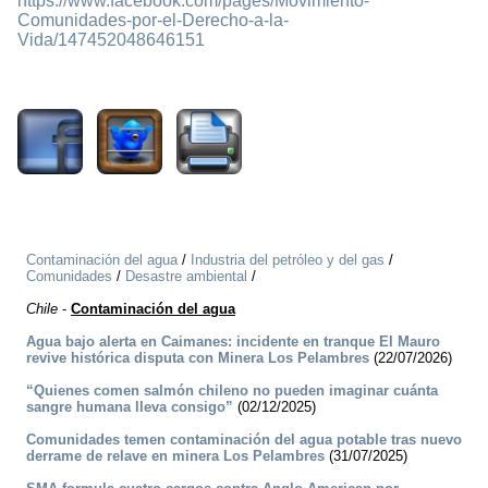
https://www.facebook.com/pages/Movimiento-
Comunidades-por-el-Derecho-a-la-
Vida/147452048646151
2929
Contaminación del agua
/
Industria del petróleo y del gas
/
Comunidades
/
Desastre ambiental
/
Chile
-
Contaminación del agua
Agua bajo alerta en Caimanes: incidente en tranque El Mauro
revive histórica disputa con Minera Los Pelambres
(22/07/2026)
“Quienes comen salmón chileno no pueden imaginar cuánta
sangre humana lleva consigo”
(02/12/2025)
Comunidades temen contaminación del agua potable tras nuevo
derrame de relave en minera Los Pelambres
(31/07/2025)