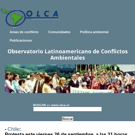
Areas de conflicto
Comunidades
Política ambiental
Publicaciones
Observatorio Latinoamericano de Conflictos
Ambientales
BUSCAR
en
www.olca.cl
-
Chile
:
Protesta este viernes 26 de septiembre, a las 21 horas,