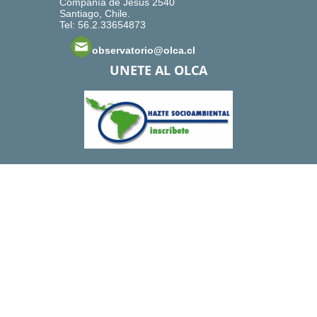
Compañía de Jesús 2540
Santiago, Chile.
Tel: 56.2.33654873
observatorio@olca.cl
UNETE AL OLCA