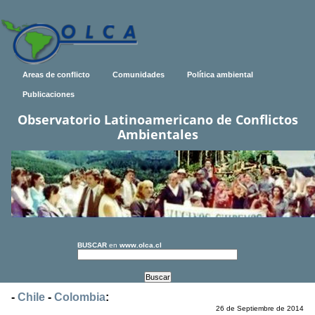
Areas de conflicto
Comunidades
Política ambiental
Publicaciones
Observatorio Latinoamericano de Conflictos
Ambientales
BUSCAR
en
www.olca.cl
-
Chile
-
Colombia
:
26 de Septiembre de 2014