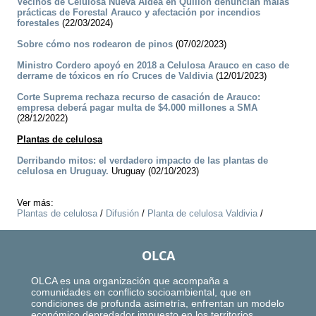
Vecinos de Celulosa Nueva Aldea en Quillón denuncian malas
prácticas de Forestal Arauco y afectación por incendios
forestales
(22/03/2024)
Sobre cómo nos rodearon de pinos
(07/02/2023)
Ministro Cordero apoyó en 2018 a Celulosa Arauco en caso de
derrame de tóxicos en río Cruces de Valdivia
(12/01/2023)
Corte Suprema rechaza recurso de casación de Arauco:
empresa deberá pagar multa de $4.000 millones a SMA
(28/12/2022)
Plantas de celulosa
Derribando mitos: el verdadero impacto de las plantas de
celulosa en Uruguay.
Uruguay (02/10/2023)
Ver más:
Plantas de celulosa
/
Difusión
/
Planta de celulosa Valdivia
/
OLCA
OLCA es una organización que acompaña a
comunidades en conflicto socioambiental, que en
condiciones de profunda asimetría, enfrentan un modelo
económico depredador impuesto en los territorios.