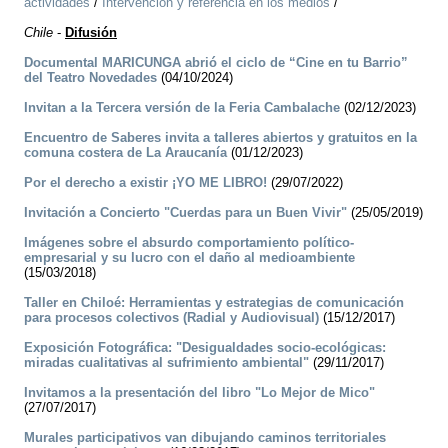
actividades
/
Intervención y referencia en los medios
/
Chile
-
Difusión
Documental MARICUNGA abrió el ciclo de “Cine en tu Barrio”
del Teatro Novedades
(04/10/2024)
Invitan a la Tercera versión de la Feria Cambalache
(02/12/2023)
Encuentro de Saberes invita a talleres abiertos y gratuitos en la
comuna costera de La Araucanía
(01/12/2023)
Por el derecho a existir ¡YO ME LIBRO!
(29/07/2022)
Invitación a Concierto "Cuerdas para un Buen Vivir"
(25/05/2019)
Imágenes sobre el absurdo comportamiento político-
empresarial y su lucro con el daño al medioambiente
(15/03/2018)
Taller en Chiloé: Herramientas y estrategias de comunicación
para procesos colectivos (Radial y Audiovisual)
(15/12/2017)
Exposición Fotográfica: "Desigualdades socio-ecológicas:
miradas cualitativas al sufrimiento ambiental"
(29/11/2017)
Invitamos a la presentación del libro "Lo Mejor de Mico"
(27/07/2017)
Murales participativos van dibujando caminos territoriales