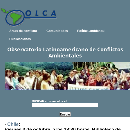
Areas de conflicto
Comunidades
Política ambiental
Publicaciones
Observatorio Latinoamericano de Conflictos
Ambientales
BUSCAR
en
www.olca.cl
-
Chile
:
Viernes 3 de octubre, a las 18:30 horas, Biblioteca de