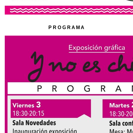
P R O G R A M A