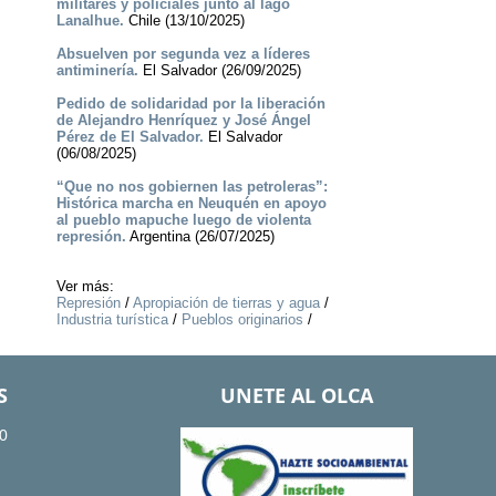
militares y policiales junto al lago
Lanalhue.
Chile (13/10/2025)
Absuelven por segunda vez a líderes
antiminería.
El Salvador (26/09/2025)
Pedido de solidaridad por la liberación
de Alejandro Henríquez y José Ángel
Pérez de El Salvador.
El Salvador
(06/08/2025)
“Que no nos gobiernen las petroleras”:
Histórica marcha en Neuquén en apoyo
al pueblo mapuche luego de violenta
represión.
Argentina (26/07/2025)
Ver más:
Represión
/
Apropiación de tierras y agua
/
Industria turística
/
Pueblos originarios
/
S
UNETE AL OLCA
0