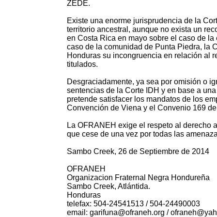
ZEDE.
Existe una enorme jurisprudencia de la Cor
territorio ancestral, aunque no exista un re
en Costa Rica en mayo sobre el caso de la 
caso de la comunidad de Punta Piedra, la
Honduras su incongruencia en relación al reco
titulados.
Desgraciadamente, ya sea por omisión o ig
sentencias de la Corte IDH y en base a una
pretende satisfacer los mandatos de los emp
Convención de Viena y el Convenio 169 de 
La OFRANEH exige el respeto al derecho a l
que cese de una vez por todas las amenaza
Sambo Creek, 26 de Septiembre de 2014
OFRANEH
Organizacion Fraternal Negra Hondureña
Sambo Creek, Atlántida.
Honduras
telefax: 504-24541513 / 504-24490003
email: garifuna@ofraneh.org / ofraneh@ya