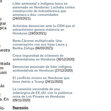
el
Líder ambiental e indígena lenca es
asesinado en Honduras: Luchaba contra
construcción de hidroeléctrica que
amenaza a diez comunidades
(24/03/2021)
o
grar
Activistas denuncian ante la CIDH que el
gica
extractivismo genera violencia en
Honduras
(19/03/2021)
Berta Cáceres multiplicada: Una
conversación con sus hijas Laura y
s
Bertha Zúñiga
(06/03/2021)
uestra
Crece impunidad de crímenes de
ambientalistas en Honduras
(30/12/2020)
ntrada
Denuncian asesinato de líder indígena
en
ambientalista en Honduras
(27/12/2020)
uasi
El conflicto minero en Honduras que
tiene detrás a Trump
(24/11/2020)
más
La conexión escondida de una
siderúrgica de EE.UU. con la polémica
z
mina de Los Pinares en Honduras
a. En
(09/11/2020)
Represión
lo-