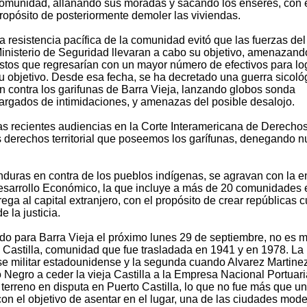
omunidad, allanando sus moradas y sacando los enseres, con 
ropósito de posteriormente demoler las viviendas.
a resistencia pacífica de la comunidad evitó que las fuerzas del
inisterio de Seguridad llevaran a cabo su objetivo, amenazand
stos que regresarían con un mayor número de efectivos para lo
u objetivo. Desde esa fecha, se ha decretado una guerra sicoló
n contra los garifunas de Barra Vieja, lanzando globos sonda
argados de intimidaciones, y amenazas del posible desalojo.
s recientes audiencias en la Corte Interamericana de Derecho
s derechos territorial que poseemos los garífunas, denegando n
onduras en contra de los pueblos indígenas, se agravan con la e
esarrollo Económico, la que incluye a más de 20 comunidades 
ega al capital extranjero, con el propósito de crear repúblicas c
e la justicia.
ado para Barra Vieja el próximo lunes 29 de septiembre, no es 
e Castilla, comunidad que fue trasladada en 1941 y en 1978. La
se militar estadounidense y la segunda cuando Alvarez Martine
 Negro a ceder la vieja Castilla a la Empresa Nacional Portuari
 terreno en disputa en Puerto Castilla, lo que no fue más que un
n el objetivo de asentar en el lugar, una de las ciudades mode