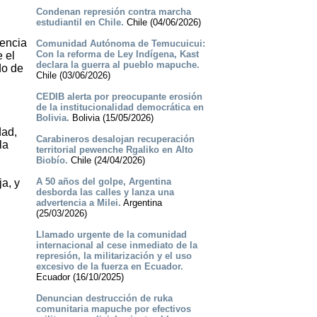
Condenan represión contra marcha
estudiantil en Chile.
Chile (04/06/2026)
iencia
Comunidad Autónoma de Temucuicui:
Con la reforma de Ley Indígena, Kast
 el
declara la guerra al pueblo mapuche.
do de
Chile (03/06/2026)
CEDIB alerta por preocupante erosión
de la institucionalidad democrática en
Bolivia.
Bolivia (15/05/2026)
dad,
Carabineros desalojan recuperación
la
territorial pewenche Rgaliko en Alto
Biobío.
Chile (24/04/2026)
A 50 años del golpe, Argentina
a, y
desborda las calles y lanza una
advertencia a Milei.
Argentina
(25/03/2026)
Llamado urgente de la comunidad
internacional al cese inmediato de la
represión, la militarización y el uso
excesivo de la fuerza en Ecuador.
Ecuador (16/10/2025)
Denuncian destrucción de ruka
comunitaria mapuche por efectivos