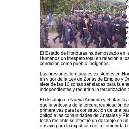
c
p
L
M
e
s
e
c
El Estado de Honduras ha demostrado en la
Humanos un irrespeto total en relación a lo
condición como pueblo indígenas.
Las presiones territoriales existentes en H
en vigor de la Ley de Zonas de Empleo y D
siete de las 10 zonas señaladas para la entr
independientes y recurrir a la tercerización d
El desalojo en Nueva Armenia y el planific
que la antesala de la tercera reubicación d
primera vez para la construcción de una ba
obligó a las comunidades de Cristales y Río
fecha reciente se efectuó un desalojo en un
ensayo para la expulsión de la comunidad co