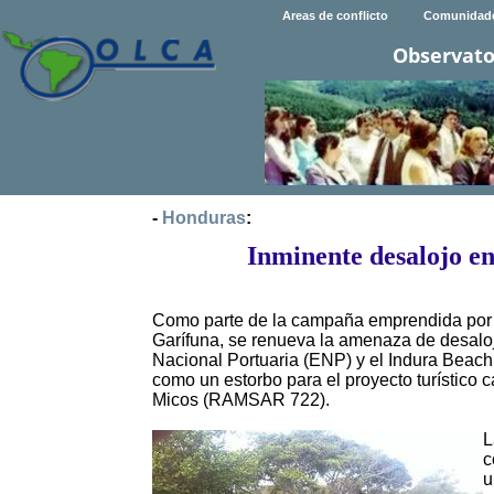
Areas de conflicto
Comunidad
Observato
-
Honduras
:
Inminente desalojo e
Como parte de la campaña emprendida por l
Garífuna, se renueva la amenaza de desaloj
Nacional Portuaria (ENP) y el Indura Beach
como un estorbo para el proyecto turístico 
Micos (RAMSAR 722).
L
c
u