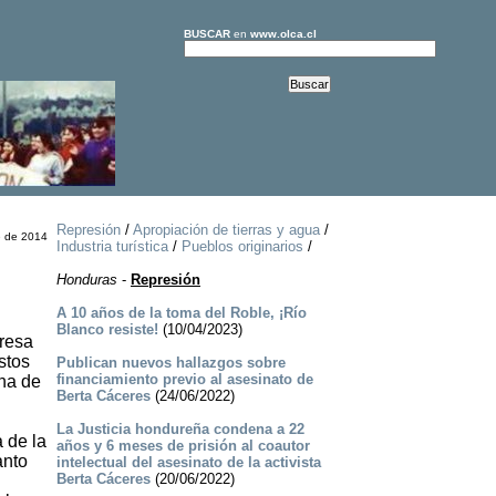
BUSCAR
en
www.olca.cl
Represión
/
Apropiación de tierras y agua
/
e de 2014
Industria turística
/
Pueblos originarios
/
Honduras
-
Represión
A 10 años de la toma del Roble, ¡Río
Blanco resiste!
(10/04/2023)
presa
stos
Publican nuevos hallazgos sobre
financiamiento previo al asesinato de
una de
Berta Cáceres
(24/06/2022)
La Justicia hondureña condena a 22
 de la
años y 6 meses de prisión al coautor
anto
intelectual del asesinato de la activista
Berta Cáceres
(20/06/2022)