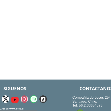
SIGUENOS
CONTACTANO
Compañía de Jesús 254
Santiago, Chile.
Tel: 56.2.33654873
CAR
en
www.olca.cl