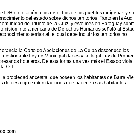
te IDH en relación a los derechos de los pueblos indígenas y su
conocimiento del estado sobre dichos territorios. Tanto en la Aud
comunidad de Triunfo de la Cruz, y este mes en Paraguay sobre
 Comisión interamericana de Derechos Humanos señaló al Esta
nocimiento territorial, el cual debe incluir los territorios no
norancia la Corte de Apelaciones de La Ceiba desconoce las
 cuestionable Ley de Municipalidades y la ilegal Ley de Propie
resarios hoteleros. De esta forma una vez más el Estado viola 
la OIT.
a propiedad ancestral que poseen los habitantes de Barra Viej
s de desalojo e intimidaciones que padecen sus habitantes.
hoo.com