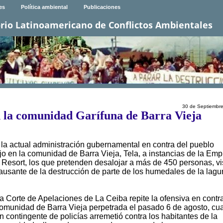
es
Política ambiental
Publicaciones
rio Latinoamericano de Conflictos Ambientales
30 de Septiembr
n la comunidad Garífuna de Barra Vieja
a actual administración gubernamental en contra del pueblo
o en la comunidad de Barra Vieja, Tela, a instancias de la Em
 Resort, los que pretenden desalojar a más de 450 personas, vi
causante de la destrucción de parte de los humedales de la lag
a Corte de Apelaciones de La Ceiba repite la ofensiva en contra
omunidad de Barra Vieja perpetrada el pasado 6 de agosto, cu
n contingente de policías arremetió contra los habitantes de la