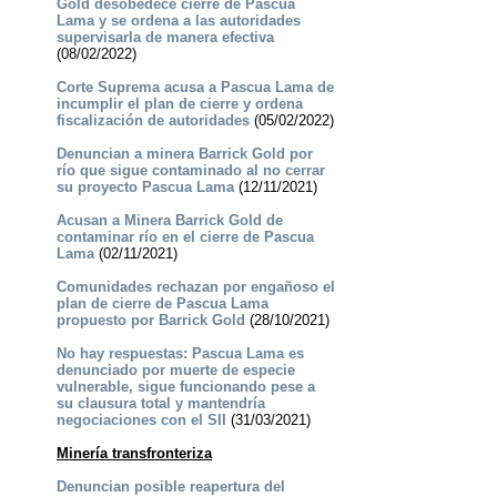
Gold desobedece cierre de Pascua
Lama y se ordena a las autoridades
supervisarla de manera efectiva
(08/02/2022)
Corte Suprema acusa a Pascua Lama de
incumplir el plan de cierre y ordena
fiscalización de autoridades
(05/02/2022)
Denuncian a minera Barrick Gold por
río que sigue contaminado al no cerrar
su proyecto Pascua Lama
(12/11/2021)
Acusan a Minera Barrick Gold de
contaminar río en el cierre de Pascua
Lama
(02/11/2021)
Comunidades rechazan por engañoso el
plan de cierre de Pascua Lama
propuesto por Barrick Gold
(28/10/2021)
No hay respuestas: Pascua Lama es
denunciado por muerte de especie
vulnerable, sigue funcionando pese a
su clausura total y mantendría
negociaciones con el SII
(31/03/2021)
Minería transfronteriza
Denuncian posible reapertura del