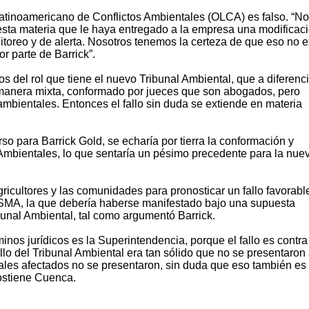
o Latinoamericano de Conflictos Ambientales (OLCA) es falso. “N
sta materia que le haya entregado a la empresa una modificac
toreo y de alerta. Nosotros tenemos la certeza de que eso no e
r parte de Barrick”.
os del rol que tiene el nuevo Tribunal Ambiental, que a diferenc
 manera mixta, conformado por jueces que son abogados, pero
mbientales. Entonces el fallo sin duda se extiende en materia
rso para Barrick Gold, se echaría por tierra la conformación y
 Ambientales, lo que sentaría un pésimo precedente para la nue
ricultores y las comunidades para pronosticar un fallo favorabl
la SMA, la que debería haberse manifestado bajo una supuesta
bunal Ambiental, tal como argumentó Barrick.
inos jurídicos es la Superintendencia, porque el fallo es contra
lo del Tribunal Ambiental era tan sólido que no se presentaron 
pales afectados no se presentaron, sin duda que eso también es
ostiene Cuenca.