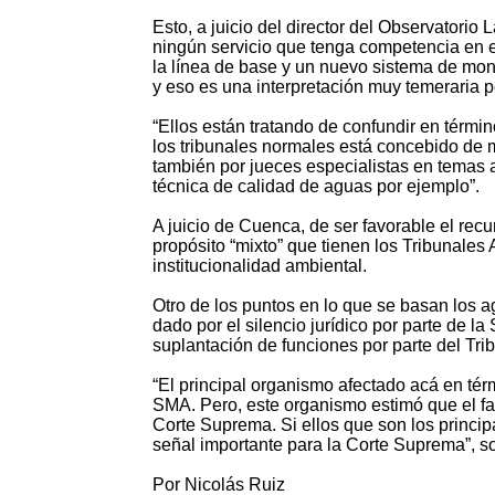
Esto, a juicio del director del Observatori
ningún servicio que tenga competencia en e
la línea de base y un nuevo sistema de moni
y eso es una interpretación muy temeraria po
“Ellos están tratando de confundir en términ
los tribunales normales está concebido de
también por jueces especialistas en temas a
técnica de calidad de aguas por ejemplo”.
A juicio de Cuenca, de ser favorable el recu
propósito “mixto” que tienen los Tribunales
institucionalidad ambiental.
Otro de los puntos en lo que se basan los ag
dado por el silencio jurídico por parte de 
suplantación de funciones por parte del Tri
“El principal organismo afectado acá en térm
SMA. Pero, este organismo estimó que el fal
Corte Suprema. Si ellos que son los princi
señal importante para la Corte Suprema”, s
Por Nicolás Ruiz