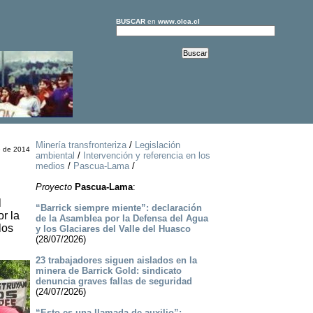
BUSCAR
en
www.olca.cl
Minería transfronteriza
/
Legislación
e de 2014
ambiental
/
Intervención y referencia en los
medios
/
Pascua-Lama
/
Proyecto
Pascua-Lama
:
l
“Barrick siempre miente”: declaración
r la
de la Asamblea por la Defensa del Agua
los
y los Glaciares del Valle del Huasco
(28/07/2026)
23 trabajadores siguen aislados en la
minera de Barrick Gold: sindicato
denuncia graves fallas de seguridad
(24/07/2026)
“Esto es una llamada de auxilio”: