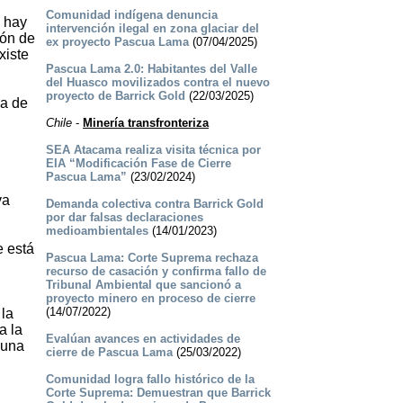
Comunidad indígena denuncia
o hay
intervención ilegal en zona glaciar del
ión de
ex proyecto Pascua Lama
(07/04/2025)
xiste
Pascua Lama 2.0: Habitantes del Valle
del Huasco movilizados contra el nuevo
proyecto de Barrick Gold
(22/03/2025)
ia de
Chile
-
Minería transfronteriza
SEA Atacama realiza visita técnica por
EIA “Modificación Fase de Cierre
Pascua Lama”
(23/02/2024)
va
Demanda colectiva contra Barrick Gold
por dar falsas declaraciones
medioambientales
(14/01/2023)
e está
Pascua Lama: Corte Suprema rechaza
recurso de casación y confirma fallo de
Tribunal Ambiental que sancionó a
proyecto minero en proceso de cierre
(14/07/2022)
 la
a la
Evalúan avances en actividades de
 una
cierre de Pascua Lama
(25/03/2022)
Comunidad logra fallo histórico de la
Corte Suprema: Demuestran que Barrick