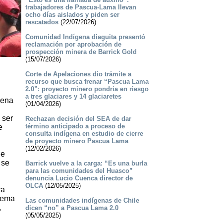
trabajadores de Pascua-Lama llevan
ocho días aislados y piden ser
rescatados
(22/07/2026)
Comunidad Indígena diaguita presentó
reclamación por aprobación de
prospección minera de Barrick Gold
(15/07/2026)
Corte de Apelaciones dio trámite a
recurso que busca frenar “Pascua Lama
2.0”: proyecto minero pondría en riesgo
a tres glaciares y 14 glaciaretes
uena
(01/04/2026)
 ser
Rechazan decisión del SEA de dar
término anticipado a proceso de
e
consulta indígena en estudio de cierre
de proyecto minero Pascua Lama
(12/02/2026)
de
 se
Barrick vuelve a la carga: “Es una burla
para las comunidades del Huasco”
denuncia Lucio Cuenca director de
OLCA
(12/05/2025)
ra
stema
Las comunidades indígenas de Chile
,
dicen “no” a Pascua Lama 2.0
(05/05/2025)