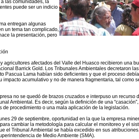
a las comunidades, la
dentes puede ser un indicio
orma entregan algunas
en un tema tan complicado,
chace la presentación, pero
ción
 agricultores afectados del Valle del Huasco recibieron una b
nacional Barrick Gold. Los Tribunales Ambientales decretaron las
to Pascua Lama habían sido deficientes y que el proceso debía
su impacto acumulativo y no de manera fragmentaria, tal como s
presa no se quedó de brazos cruzados e interpuso un recurso 
unal Ambiental. Es decir, según la definición de una “casación”,
as de procedimiento o una mala aplicación de la legislación.
lunes 29 de septiembre, oportunidad en la que la empresa mine
 para cambiar la metodología para calcular el monitoreo y el si
ue el Tribunal Ambiental se había excedido en sus atribuciones
Superintendencia de Medio Ambiente (SMA).