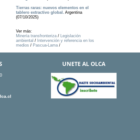
Tierras raras: nuevos elementos en el
tablero extractivo global.
Argentina
(07/10/2025)
Ver más:
Minería transfronteriza
/
Legislación
ambiental
/
Intervención y referencia en los
medios
/
Pascua-Lama
/
S
UNETE AL OLCA
0
ca.cl