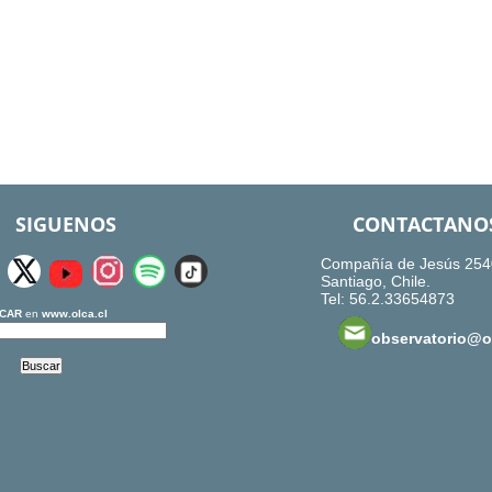
SIGUENOS
CONTACTANO
Compañía de Jesús 254
Santiago, Chile.
Tel: 56.2.33654873
CAR
en
www.olca.cl
observatorio@ol