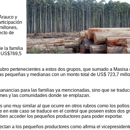
 Arauco y
rticipación
millones,
ecto de
 la familia
r US$769,5
rubro pertenecientes a estos dos grupos, que sumado a Masisa
as pequeñas y medianas con un monto total de US$ 723,7 mill
 ganancias para las familias ya mencionadas, sino que se tradu
 Pymes y las comunidades donde se emplazan.
 uno muy similar al que ocurre en otros rubros como los pollos 
ue en este caso se traduce en el control que poseen estos dos g
eben acceder los pequeños productores para poder exportar.
ectan a los pequeños productores como afirma el vicepresident