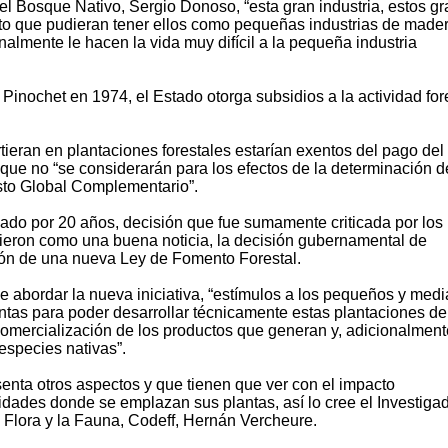
el Bosque Nativo, Sergio Donoso, “esta gran industria, estos g
to que pudieran tener ellos como pequeñas industrias de mader
nalmente le hacen la vida muy difícil a la pequeña industria
Pinochet en 1974, el Estado otorga subsidios a la actividad for
rtieran en plantaciones forestales estarían exentos del pago del
o que no “se considerarán para los efectos de la determinación d
esto Global Complementario”.
gado por 20 años, decisión que fue sumamente criticada por los
ibieron como una buena noticia, la decisión gubernamental de
ión de una nueva Ley de Fomento Forestal.
 abordar la nueva iniciativa, “estímulos a los pequeños y med
entas para poder desarrollar técnicamente estas plantaciones de
omercialización de los productos que generan y, adicionalment
especies nativas”.
enta otros aspectos y que tienen que ver con el impacto
ades donde se emplazan sus plantas, así lo cree el Investigad
Flora y la Fauna, Codeff, Hernán Vercheure.