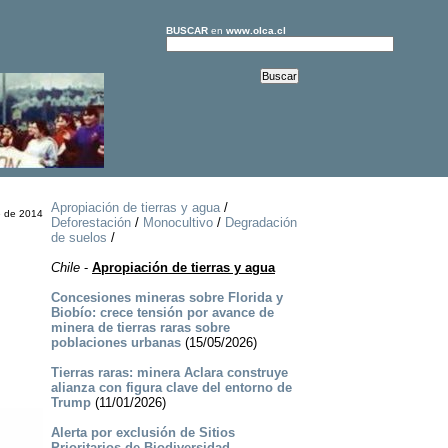
BUSCAR
en
www.olca.cl
Apropiación de tierras y agua
/
e de 2014
Deforestación
/
Monocultivo
/
Degradación
de suelos
/
Chile
-
Apropiación de tierras y agua
Concesiones mineras sobre Florida y
Biobío: crece tensión por avance de
minera de tierras raras sobre
poblaciones urbanas
(15/05/2026)
Tierras raras: minera Aclara construye
alianza con figura clave del entorno de
Trump
(11/01/2026)
Alerta por exclusión de Sitios
Prioritarios de Biodiversidad