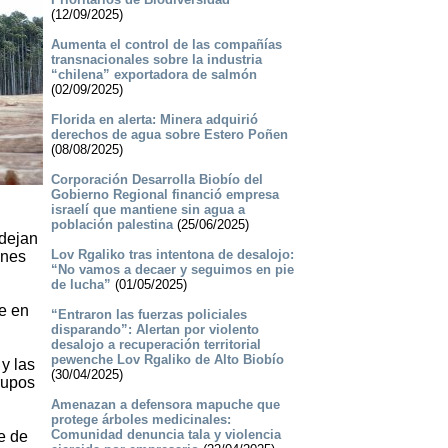
(12/09/2025)
Aumenta el control de las compañías
transnacionales sobre la industria
“chilena” exportadora de salmón
(02/09/2025)
Florida en alerta: Minera adquirió
derechos de agua sobre Estero Poñen
(08/08/2025)
Corporación Desarrolla Biobío del
Gobierno Regional financió empresa
israelí que mantiene sin agua a
población palestina
(25/06/2025)
 dejan
Lov Rgaliko tras intentona de desalojo:
ones
“No vamos a decaer y seguimos en pie
de lucha”
(01/05/2025)
ce en
“Entraron las fuerzas policiales
disparando”: Alertan por violento
desalojo a recuperación territorial
pewenche Lov Rgaliko de Alto Biobío
y las
(30/04/2025)
rupos
Amenazan a defensora mapuche que
protege árboles medicinales:
Comunidad denuncia tala y violencia
e de