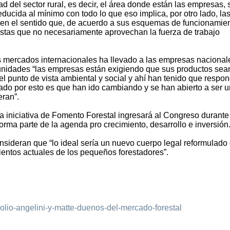
d del sector rural, es decir, el área donde están las empresas, 
ucida al mínimo con todo lo que eso implica, por otro lado, la
 en el sentido que, de acuerdo a sus esquemas de funcionamien
istas que no necesariamente aprovechan la fuerza de trabajo
os mercados internacionales ha llevado a las empresas nacional
munidades “las empresas están exigiendo que sus productos sea
l punto de vista ambiental y social y ahí han tenido que respon
do por esto es que han ido cambiando y se han abierto a ser u
ran”.
a iniciativa de Fomento Forestal ingresará al Congreso durante
rma parte de la agenda pro crecimiento, desarrollo e inversión
nsideran que “lo ideal sería un nuevo cuerpo legal reformulado
entos actuales de los pequeños forestadores”.
polio-angelini-y-matte-duenos-del-mercado-forestal