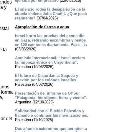
ejercida por empresario
(22/04/2025)
randes
a y
El silencio rodea la desaparición de la
abuela chilena Julia Chuñil. ¿Qué pasó
realmente?
(07/04/2025)
Apropiación de tierras y agua
estal
Israel borra las pruebas del genocidio
en Gaza, retirando escombros y restos
en 100 camiones diariamente.
Palestina
(03/08/2026)
e la
Amnistía Internacional: “Israel acelera
la limpieza étnica en Cisjordania”.
Palestina (10/06/2026)
El futuro de Cisjordania: Saqueo y
anexión por los colonos israelíes.
Palestina (04/02/2026)
ianos
 forma
Presentación del informe de OPSur
e,
“Patagonia: hidrógeno, tierra y viento”.
Argentina (12/10/2025)
Solidaridad con el Pueblo Palestino y
llamado a continuar las movilizaciones.
or del
Palestina (11/10/2025)
Dos años de exterminio que permiten a