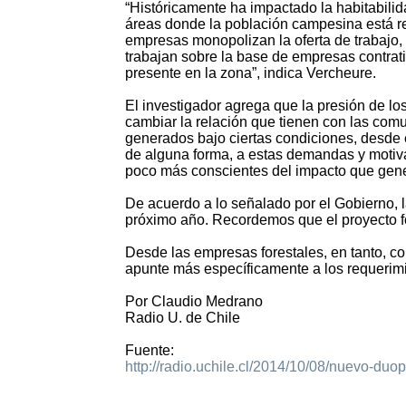
“Históricamente ha impactado la habitabilida
áreas donde la población campesina está red
empresas monopolizan la oferta de trabajo,
trabajan sobre la base de empresas contrat
presente en la zona”, indica Vercheure.
El investigador agrega que la presión de l
cambiar la relación que tienen con las co
generados bajo ciertas condiciones, desde e
de alguna forma, a estas demandas y motiva
poco más conscientes del impacto que gene
De acuerdo a lo señalado por el Gobierno, l
próximo año. Recordemos que el proyecto fo
Desde las empresas forestales, en tanto, co
apunte más específicamente a los requerimi
Por Claudio Medrano
Radio U. de Chile
Fuente:
http://radio.uchile.cl/2014/10/08/nuevo-duo
2569