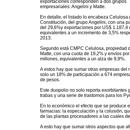
exportaciones corresponden a dos grupos
empresariales: Angelini y Matte.
En detalle, el listado lo encabeza Celulosa
Constitución, del grupo Angelini, con una pa
del 29,6%y exportaciones por US$ 1.187,4 
equivalentes a un incremento de 3,5% resp
2013.
Segundo está CMPC Celulosa, propiedad de
Matte, con una cuota de 19,2% y envíos po
millones, equivalentes a un alza de 9,9%.
A estos hay que sumar otras empresas del 
solo un 18% de participación a 674 empres
de pesos.
Este duopolio no solo reporta exorbitantes
trabas y una serie de trastornos para los
En lo económico el efecto que se produce es
farmacias: la especulación y la colusión, q
de las plantas procesadores a las cuales d
A esto hay que sumar otros aspectos que af