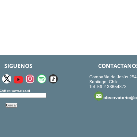
SIGUENOS
CONTACTANO
Compañía de Jesús 254
Santiago, Chile.
Tel: 56.2.33654873
CAR
en
www.olca.cl
observatorio@ol