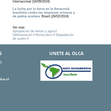
Internacional (16/09/2024)
La lucha por la tierra en la Amazonía
brasileña contra las empresas mineras y
de palma aceitera.
Brasil (26/02/2024)
Ver más:
Apropiación de tierras y agua
/
Deforestación
/
Monocultivo
/
Degradación
de suelos
/
S
UNETE AL OLCA
0
ca.cl