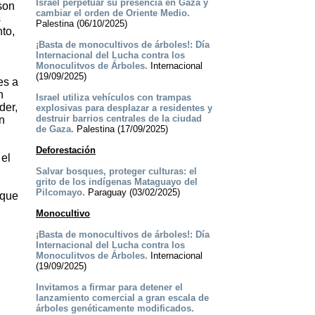
Israel perpetuar su presencia en Gaza y
son
cambiar el orden de Oriente Medio.
s
Palestina (06/10/2025)
to,
¡Basta de monocultivos de árboles!: Día
Internacional del Lucha contra los
Monoculitvos de Árboles.
Internacional
(19/09/2025)
es a
n
Israel utiliza vehículos con trampas
der,
explosivas para desplazar a residentes y
destruir barrios centrales de la ciudad
n
de Gaza.
Palestina (17/09/2025)
Deforestación
 el
.
Salvar bosques, proteger culturas: el
grito de los indígenas Mataguayo del
Pilcomayo.
Paraguay (03/02/2025)
 que
Monocultivo
¡Basta de monocultivos de árboles!: Día
Internacional del Lucha contra los
Monoculitvos de Árboles.
Internacional
(19/09/2025)
Invitamos a firmar para detener el
lanzamiento comercial a gran escala de
árboles genéticamente modificados.