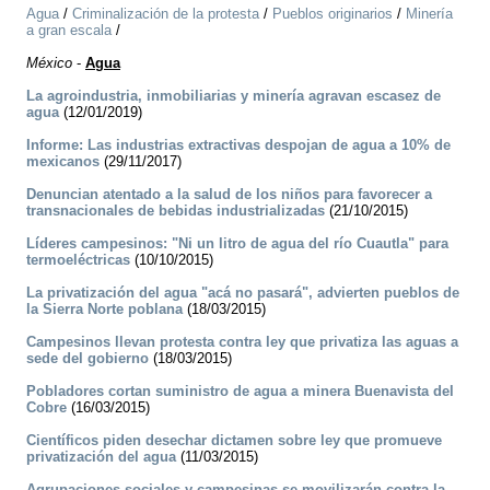
Agua
/
Criminalización de la protesta
/
Pueblos originarios
/
Minería
a gran escala
/
México
-
Agua
La agroindustria, inmobiliarias y minería agravan escasez de
agua
(12/01/2019)
Informe: Las industrias extractivas despojan de agua a 10% de
mexicanos
(29/11/2017)
Denuncian atentado a la salud de los niños para favorecer a
transnacionales de bebidas industrializadas
(21/10/2015)
Líderes campesinos: "Ni un litro de agua del río Cuautla" para
termoeléctricas
(10/10/2015)
La privatización del agua "acá no pasará", advierten pueblos de
la Sierra Norte poblana
(18/03/2015)
Campesinos llevan protesta contra ley que privatiza las aguas a
sede del gobierno
(18/03/2015)
Pobladores cortan suministro de agua a minera Buenavista del
Cobre
(16/03/2015)
Científicos piden desechar dictamen sobre ley que promueve
privatización del agua
(11/03/2015)
Agrupaciones sociales y campesinas se movilizarán contra la