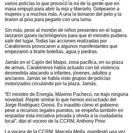
varios policías lo que provocó la ira de la gente que en
masa empujó para abrir la reja y liberarlo. Golpearon a
mujeres y a muchos más. A una la tomaron del pelo y la
tiraron al piso para pegarle con una luma.
Sin más, pese al montón de niños presentes en el lugar,
lanzaron gases lacrimógenos para que el ministro pudiera
salir del lugar. Todas las acciones realizadas por
Carabineros provocaron a algunos manifestantes que
empezaron a tirarle botellas, agua y piedras.
Jamás en el Cajón del Maipo, zona pacífica, en su plaza
de armas, Carabineros había actuado con tal violencia
desmedida atacando a infantes, jóvenes, adultos y
ancianos. Jamás se había visto grupos de policías
motorizados circulando por la plaza. Jamás.
“El ministro de Energía, Máximo Pacheco, no trajo ninguna
novedad. Repite similar lo que hemos escuchado del
Jorge Rodríguez Grossi. Es inaudito cómo el gobierno
pese a recursos legales puestos, se empeña también en
respaldar esta iniciativa privada y olvida a la ciudadanía
local”, dijo el vocero de la CCRM, Anthony Prior.
La vocera de la CCRM, Marcela Mella, manifestó una vez