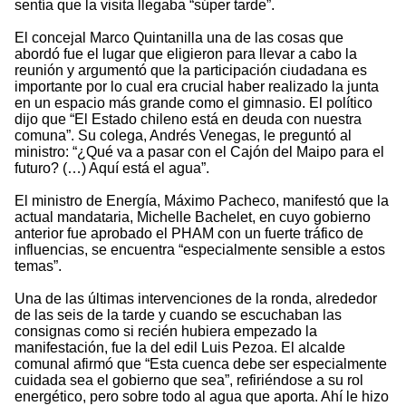
sentía que la visita llegaba “súper tarde”.
El concejal Marco Quintanilla una de las cosas que
abordó fue el lugar que eligieron para llevar a cabo la
reunión y argumentó que la participación ciudadana es
importante por lo cual era crucial haber realizado la junta
en un espacio más grande como el gimnasio. El político
dijo que “El Estado chileno está en deuda con nuestra
comuna”. Su colega, Andrés Venegas, le preguntó al
ministro: “¿Qué va a pasar con el Cajón del Maipo para el
futuro? (…) Aquí está el agua”.
El ministro de Energía, Máximo Pacheco, manifestó que la
actual mandataria, Michelle Bachelet, en cuyo gobierno
anterior fue aprobado el PHAM con un fuerte tráfico de
influencias, se encuentra “especialmente sensible a estos
temas”.
Una de las últimas intervenciones de la ronda, alrededor
de las seis de la tarde y cuando se escuchaban las
consignas como si recién hubiera empezado la
manifestación, fue la del edil Luis Pezoa. El alcalde
comunal afirmó que “Esta cuenca debe ser especialmente
cuidada sea el gobierno que sea”, refiriéndose a su rol
energético, pero sobre todo al agua que aporta. Ahí le hizo