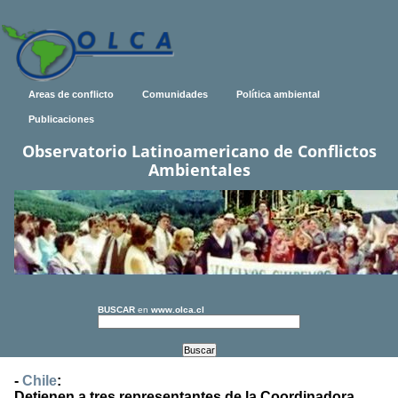
Areas de conflicto
Comunidades
Política ambiental
Publicaciones
Observatorio Latinoamericano de Conflictos
Ambientales
BUSCAR
en
www.olca.cl
-
Chile
:
Detienen a tres representantes de la Coordinadora