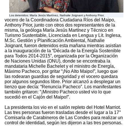
Los detenidos: María Jesús Martínez, Nathalie Joignant y Anthony Prior.
vocero de la Coordinadora Ciudadana Ríos del Maipo,
Anthony Prior, junto con otros dos representantes de la
misma, la geóloga María Jesús Martínez y Técnico en
Turismo Sustentable, Licenciada en Lengua y Lit. Inglesa,
M.Sc. Gestión y Planificación Ambiental, Nathalie
Joignant, fueron detenidos esta mañana mientras asistían
a la inauguración de la “Década de la Energía Sostenible
para Todos 2014-2015”, organizada por la Organización
de Naciones Unidas (ONU), donde se encontraba la
mandataria Michelle Bachelet y el ministro de Energía,
Máximo Pacheco, por gritar “¡No Alto Maipo!”, luego que
las rodearan guardias de seguridad y el vocero quedara
por algunos segundos libre. Prior alcanzó a desplegar un
lienzo que decía: “Renuncia Pacheco”. Los manifestantes
también gritaron: “¡Ministro Pacheco usted vio lo que
sucedió en el Cajón del Maipo!”.
La presidenta los vio en el salón repleto del Hotel Marriot.
Las tres personas fueron trasladas desde el lugar a la 17°
Comisaría de Carabineros de Las Condes para realizar un
control de identidad, según les dijeron a las tres personas.