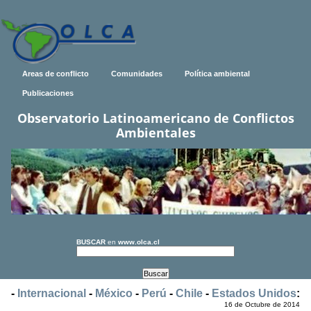
Areas de conflicto
Comunidades
Política ambiental
Publicaciones
Observatorio Latinoamericano de Conflictos
Ambientales
BUSCAR
en
www.olca.cl
-
Internacional
-
México
-
Perú
-
Chile
-
Estados Unidos
:
16 de Octubre de 2014