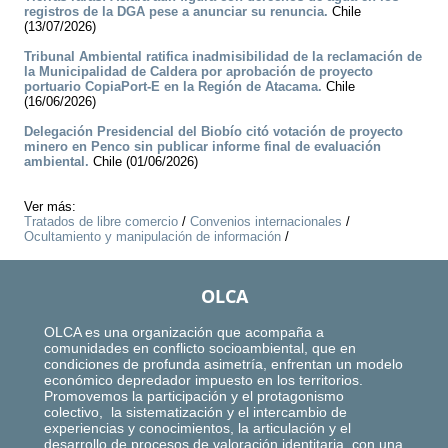
registros de la DGA pese a anunciar su renuncia.
Chile
(13/07/2026)
Tribunal Ambiental ratifica inadmisibilidad de la reclamación de
la Municipalidad de Caldera por aprobación de proyecto
portuario CopiaPort-E en la Región de Atacama.
Chile
(16/06/2026)
Delegación Presidencial del Biobío citó votación de proyecto
minero en Penco sin publicar informe final de evaluación
ambiental.
Chile (01/06/2026)
Ver más:
Tratados de libre comercio
/
Convenios internacionales
/
Ocultamiento y manipulación de información
/
OLCA
OLCA es una organización que acompaña a
comunidades en conflicto socioambiental, que en
condiciones de profunda asimetría, enfrentan un modelo
económico depredador impuesto en los territorios.
Promovemos la participación y el protagonismo
colectivo, la sistematización y el intercambio de
experiencias y conocimientos, la articulación y el
desarrollo de procesos de valoración identitaria, con una