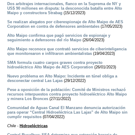
Dos arbitrajes internacionales, flanco en la Suprema de NY y
US$ 90 millones en disputa: la desconocida batalla entre Alto
Maipo y constructora Strabag
(15/12/2023)
Se realizan alegatos por ciberespionaje de Alto Maipo de AES
Corporation en contra de defensores ambientales
(17/05/2023)
Alto Maipo confirma que pagó servicios de espionaje y
seguimiento a defensores del río Maipo
(26/04/2023)
Alto Maipo reconoce que contrató servicios de ciberinteligencia
que monitorearon e infiltraron ambientalistas
(19/04/2023)
SMA formula cuatro cargos graves contra proyecto
hidroeléctrico Alto Maipo de AES Corporation
(26/01/2023)
Nuevo problema en Alto Maipo: Incidente en túnel obliga a
desconectar central Las Lajas
(29/12/2022)
Pese a oposición de la población: Comité de Ministros rechazó
recursos interpuestos contra proyecto hidroeléctrico Alto Maipo
y minera Los Bronces
(27/11/2022)
Comunidad de Aguas Canal El Manzano denuncia autorización
para operar “Central Hidroeléctrica Las Lajas” de Alto Maipo sin
cumplir requisitos
(07/04/2022)
Chile
-
Hidroeléctricas
Central Rucalhue: SEA determina que extensión horaria de