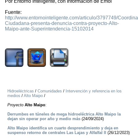
Por Entorno Inteligente, con Información de Emol
Fuente:
http://www.entornointeligente.com/articulo/3797749/Coordin
Ciudadana-presenta-denuncia-contra-proyecto-Alto-
Maipo-ante-Superintendencia-15102014
2261
Hidroeléctricas
/
Comunidades
/
Intervención y referencia en los
medios
/
Alto Maipo
/
Proyecto
Alto Maipo
:
Derrumbes en túneles de mega hidroeléctrica Alto Maipo la
dejan sin operar por año y medio más
(24/09/2024)
Alto Maipo identifica un cuarto desprendimiento y deja en
suspenso retorno de centrales Las Lajas y Alfalfal II
(26/12/2023)