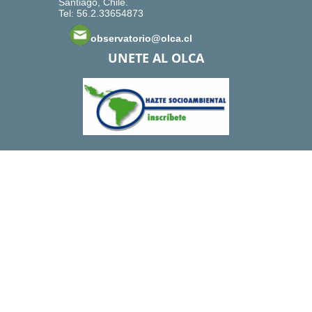
Santiago, Chile.
Tel: 56.2.33654873
observatorio@olca.cl
UNETE AL OLCA