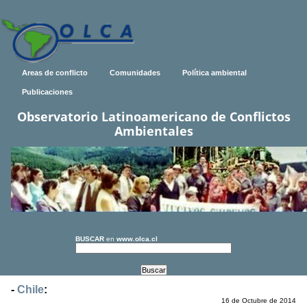
Areas de conflicto
Comunidades
Política ambiental
Publicaciones
Observatorio Latinoamericano de Conflictos
Ambientales
BUSCAR
en
www.olca.cl
-
Chile
:
16 de Octubre de 2014