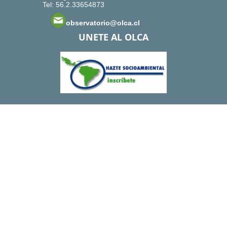
Tel: 56.2.33654873
observatorio@olca.cl
UNETE AL OLCA