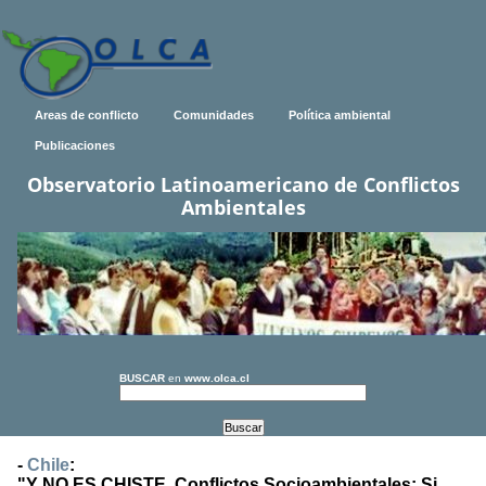
Areas de conflicto
Comunidades
Política ambiental
Publicaciones
Observatorio Latinoamericano de Conflictos
Ambientales
BUSCAR
en
www.olca.cl
-
Chile
:
"Y NO ES CHISTE. Conflictos Socioambientales: Si