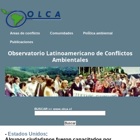
Areas de conflicto
Comunidades
Política ambiental
Publicaciones
Observatorio Latinoamericano de Conflictos
Ambientales
BUSCAR
en
www.olca.cl
-
Estados Unidos
:
Algunos ciudadanos fueron capacitados por