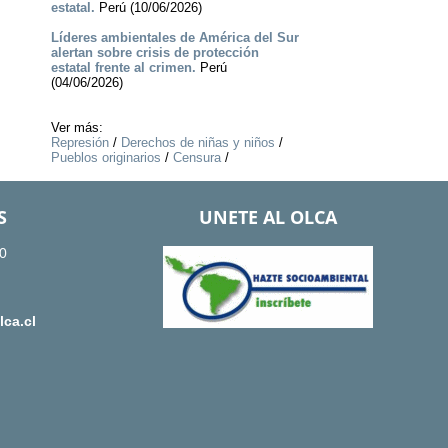
estatal.
Perú (10/06/2026)
Líderes ambientales de América del Sur
alertan sobre crisis de protección
estatal frente al crimen.
Perú
(04/06/2026)
Ver más:
Represión
/
Derechos de niñas y niños
/
Pueblos originarios
/
Censura
/
S
UNETE AL OLCA
0
ca.cl