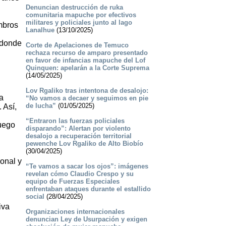
Denuncian destrucción de ruka
comunitaria mapuche por efectivos
militares y policiales junto al lago
mbros
Lanalhue
(13/10/2025)
 donde
Corte de Apelaciones de Temuco
rechaza recurso de amparo presentado
en favor de infancias mapuche del Lof
Quinquen: apelarán a la Corte Suprema
(14/05/2025)
Lov Rgaliko tras intentona de desalojo:
a
“No vamos a decaer y seguimos en pie
de lucha”
(01/05/2025)
 Así,
“Entraron las fuerzas policiales
luego
disparando”: Alertan por violento
desalojo a recuperación territorial
pewenche Lov Rgaliko de Alto Biobío
(30/04/2025)
sonal y
“Te vamos a sacar los ojos”: imágenes
revelan cómo Claudio Crespo y su
equipo de Fuerzas Especiales
enfrentaban ataques durante el estallido
social
(28/04/2025)
iva
Organizaciones internacionales
denuncian Ley de Usurpación y exigen