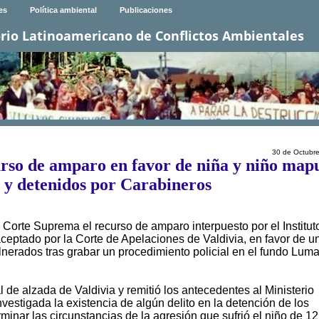
es
Política ambiental
Publicaciones
rio Latinoamericano de Conflictos Ambientales
30 de Octubr
rso de amparo en favor de niña y niño map
s y detenidos por Carabineros
Corte Suprema el recurso de amparo interpuesto por el Institut
ptado por la Corte de Apelaciones de Valdivia, en favor de u
nerados tras grabar un procedimiento policial en el fundo Lum
al de alzada de Valdivia y remitió los antecedentes al Ministerio
estigada la existencia de algún delito en la detención de los
ar las circunstancias de la agresión que sufrió el niño de 1