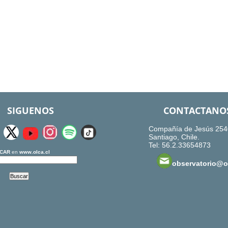
SIGUENOS
CONTACTANO
Compañía de Jesús 254
Santiago, Chile.
Tel: 56.2.33654873
CAR
en
www.olca.cl
observatorio@ol