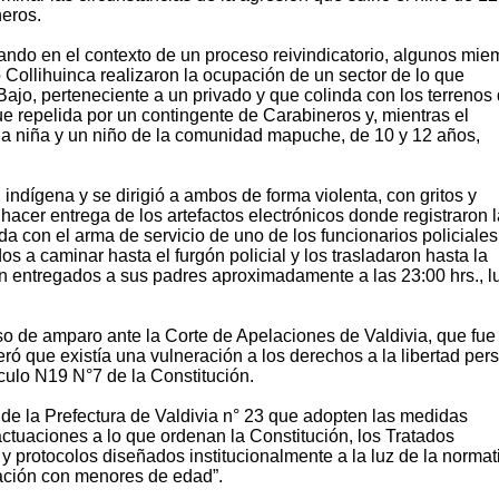
eros.
uando en el contexto de un proceso reivindicatorio, algunos mie
Collihuinca realizaron la ocupación de un sector de lo que
jo, perteneciente a un privado y que colinda con los terrenos
e repelida por un contingente de Carabineros y, mientras el
una niña y un niño de la comunidad mapuche, de 10 y 12 años,
ndígena y se dirigió a ambos de forma violenta, con gritos y
hacer entrega de los artefactos electrónicos donde registraron l
a con el arma de servicio de uno de los funcionarios policiales.
os a caminar hasta el furgón policial y los trasladaron hasta la
n entregados a sus padres aproximadamente a las 23:00 hrs., 
so de amparo ante la Corte de Apelaciones de Valdivia, que fue
ró que existía una vulneración a los derechos a la libertad per
ículo N19 N°7 de la Constitución.
s de la Prefectura de Valdivia n° 23 que adopten las medidas
actuaciones a lo que ordenan la Constitución, los Tratados
 y protocolos diseñados institucionalmente a la luz de la normat
lación con menores de edad”.