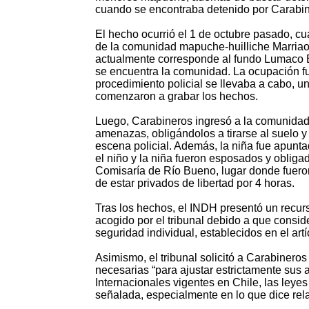
cuando se encontraba detenido por Carabin
El hecho ocurrió el 1 de octubre pasado, c
de la comunidad mapuche-huilliche Marriao 
actualmente corresponde al fundo Lumaco Ba
se encuentra la comunidad. La ocupación fu
procedimiento policial se llevaba a cabo, 
comenzaron a grabar los hechos.
Luego, Carabineros ingresó a la comunidad i
amenazas, obligándolos a tirarse al suelo y 
escena policial. Además, la niña fue apuntad
el niño y la niña fueron esposados y obligad
Comisaría de Río Bueno, lugar donde fuero
de estar privados de libertad por 4 horas.
Tras los hechos, el INDH presentó un recur
acogido por el tribunal debido a que conside
seguridad individual, establecidos en el art
Asimismo, el tribunal solicitó a Carabinero
necesarias “para ajustar estrictamente sus 
Internacionales vigentes en Chile, las leyes
señalada, especialmente en lo que dice re