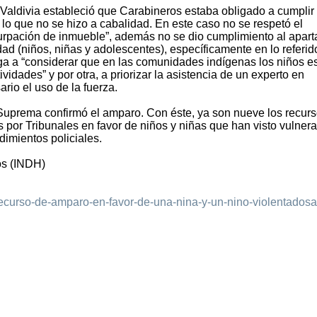
Valdivia estableció que Carabineros estaba obligado a cumplir 
, lo que no se hizo a cabalidad. En este caso no se respetó el
urpación de inmueble”, además no se dio cumplimiento al apar
d (niños, niñas y adolescentes), específicamente en lo referid
iga a “considerar que en las comunidades indígenas los niños e
ividades” y por otra, a priorizar la asistencia de un experto en
rio el uso de la fuerza.
 Suprema confirmó el amparo. Con éste, ya son nueve los recur
por Tribunales en favor de niños y niñas que han visto vulner
imientos policiales.
os (INDH)
recurso-de-amparo-en-favor-de-una-nina-y-un-nino-violentadosa