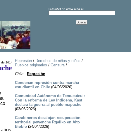
BUSCAR
en
www.olca.cl
Represión
/
Derechos de niñas y niños
/
e de 2014
Pueblos originarios
/
Censura
/
uche
Chile
-
Represión
Condenan represión contra marcha
estudiantil en Chile
(04/06/2026)
o
Comunidad Autónoma de Temucuicui:
na
Con la reforma de Ley Indígena, Kast
aco
declara la guerra al pueblo mapuche
(03/06/2026)
Carabineros desalojan recuperación
territorial pewenche Rgaliko en Alto
Biobío
(24/04/2026)
2 años