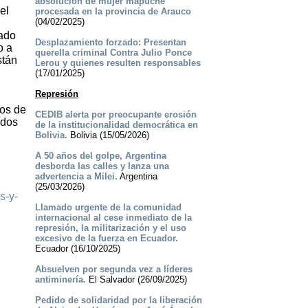
absolución de mujer mapuche
el
procesada en la provincia de Arauco
(04/02/2025)
tado
Desplazamiento forzado: Presentan
o a
querella criminal Contra Julio Ponce
stán
Lerou y quienes resulten responsables
(17/01/2025)
Represión
sos de
CEDIB alerta por preocupante erosión
ados
de la institucionalidad democrática en
Bolivia.
Bolivia (15/05/2026)
A 50 años del golpe, Argentina
desborda las calles y lanza una
advertencia a Milei.
Argentina
(25/03/2026)
s-y-
Llamado urgente de la comunidad
internacional al cese inmediato de la
represión, la militarización y el uso
excesivo de la fuerza en Ecuador.
Ecuador (16/10/2025)
Absuelven por segunda vez a líderes
antiminería.
El Salvador (26/09/2025)
Pedido de solidaridad por la liberación