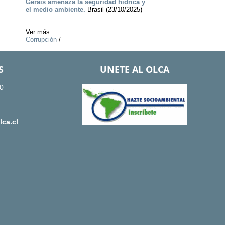
Gerais amenaza la seguridad hídrica y
el medio ambiente.
Brasil (23/10/2025)
Ver más:
Corrupción
/
S
UNETE AL OLCA
0
ca.cl