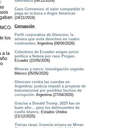
naturaleza
(08/12/2024)
n
as
Caso Convenios: el valor compartido le
guos
pega en la boca a Anglo American
agaban
(24/11/2024)
Corrupción
SEMCO.
Perfil corporativo de Glencore, la
de los
minera que viola derechos en cuatro
continentes.
Argentina (09/06/2026)
Colectivos de Ecuador exigen juicio
 a la
político a Noboa por caso Progen.
 año
Ecuador (22/05/2026)
ro
Mineras y narco: investigación urgente.
México (05/05/2026)
Glencore contra las cuerdas en
Argentina: justicia imputó a proyecto de
transnacional por posibles hechos de
corrupción.
Argentina (27/04/2026)
Gracias a Donald Trump, 2025 fue un
buen año… para los delincuentes de
cuello blanco.
Estados Unidos
(21/12/2025)
Tierras raras: licencia minera en Minas