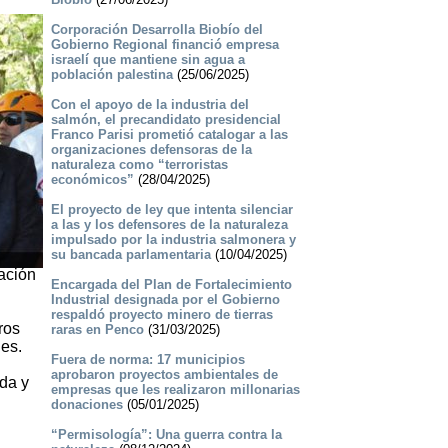
Corporación Desarrolla Biobío del
Gobierno Regional financió empresa
israelí que mantiene sin agua a
población palestina
(25/06/2025)
Con el apoyo de la industria del
salmón, el precandidato presidencial
Franco Parisi prometió catalogar a las
organizaciones defensoras de la
naturaleza como “terroristas
económicos”
(28/04/2025)
El proyecto de ley que intenta silenciar
a las y los defensores de la naturaleza
impulsado por la industria salmonera y
su bancada parlamentaria
(10/04/2025)
zación
Encargada del Plan de Fortalecimiento
Industrial designada por el Gobierno
respaldó proyecto minero de tierras
ros
raras en Penco
(31/03/2025)
nes.
Fuera de norma: 17 municipios
aprobaron proyectos ambientales de
da y
empresas que les realizaron millonarias
n
donaciones
(05/01/2025)
“Permisología”: Una guerra contra la