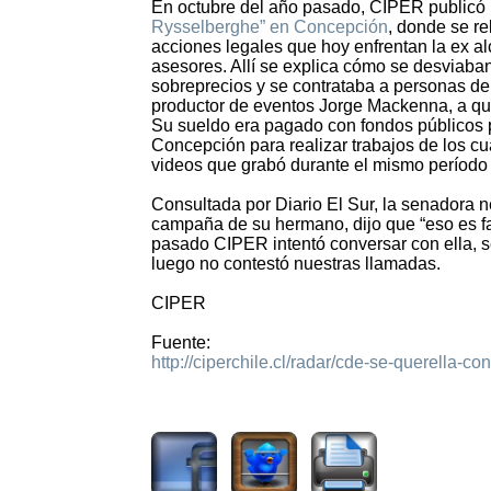
En octubre del año pasado, CIPER publicó
Rysselberghe” en Concepción
, donde se r
acciones legales que hoy enfrentan la ex al
asesores. Allí se explica cómo se desviaba
sobreprecios y se contrataba a personas de
productor de eventos Jorge Mackenna, a q
Su sueldo era pagado con fondos públicos 
Concepción para realizar trabajos de los cua
videos que grabó durante el mismo período
Consultada por Diario El Sur, la senadora ne
campaña de su hermano, dijo que “eso es fal
pasado CIPER intentó conversar con ella, s
luego no contestó nuestras llamadas.
CIPER
Fuente:
http://ciperchile.cl/radar/cde-se-querella-c
1597