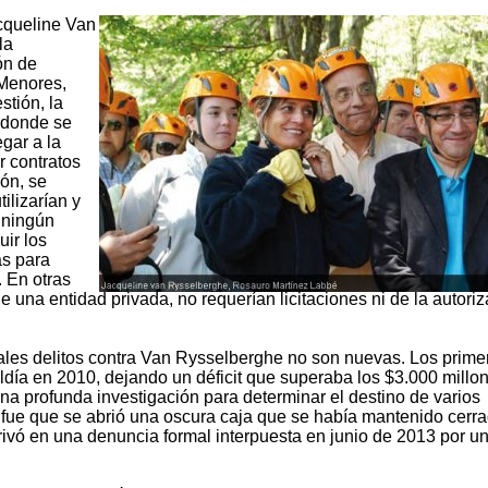
cqueline Van
la
ón de
 Menores,
tión, la
adonde se
gar a la
r contratos
ón, se
ilizarían y
 ningún
uir los
as para
. En otras
una entidad privada, no requerían licitaciones ni de la autori
ales delitos contra Van Rysselberghe no son nuevas. Los prime
ldía en 2010, dejando un déficit que superaba los $3.000 millo
a profunda investigación para determinar el destino de varios
 fue que se abrió una oscura caja que se había mantenido cerra
rivó en una denuncia formal interpuesta en junio de 2013 por u