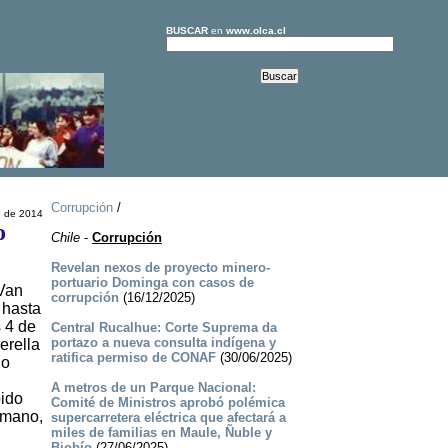
BUSCAR
en
www.olca.cl
Corrupción
/
e de 2014
o
Chile
-
Corrupción
Revelan nexos de proyecto minero-
portuario Dominga con casos de
 Van
corrupción
(16/12/2025)
 hasta
 4 de
Central Rucalhue: Corte Suprema da
portazo a nueva consulta indígena y
erella
ratifica permiso de CONAF
(30/06/2025)
do
A metros de un Parque Nacional:
bido
Comité de Ministros aprobó polémica
rmano,
supercarretera eléctrica que afectará a
miles de familias en Maule, Ñuble y
Biobío
(27/06/2025)