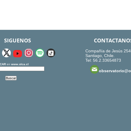
SIGUENOS
CONTACTANO
Compañía de Jesús 254
Santiago, Chile.
Tel: 56.2.33654873
CAR
en
www.olca.cl
observatorio@ol