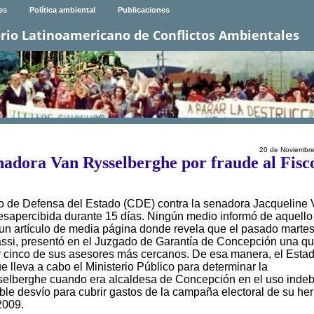
es
Política ambiental
Publicaciones
rio Latinoamericano de Conflictos Ambientales
20 de Noviembr
nadora Van Rysselberghe por fraude al Fisc
jo de Defensa del Estado (CDE) contra la senadora Jacqueline
apercibida durante 15 días. Ningún medio informó de aquello
un artículo de media página donde revela que el pasado martes
si, presentó en el Juzgado de Garantía de Concepción una qu
a y cinco de sus asesores más cercanos. De esa manera, el Esta
e lleva a cabo el Ministerio Público para determinar la
selberghe cuando era alcaldesa de Concepción en el uso inde
ible desvío para cubrir gastos de la campaña electoral de su he
2009.