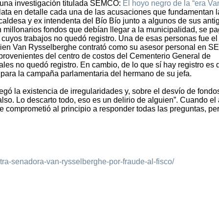
 una investigación titulada SEMCO:
El hoyo negro de la “era Va
elata en detalle cada una de las acusaciones que fundamentan l
caldesa y ex intendenta del Bío Bío junto a algunos de sus anti
n millonarios fondos que debían llegar a la municipalidad, se p
 cuyos trabajos no quedó registro. Una de esas personas fue el
uien Van Rysselberghe contrató como su asesor personal en 
provenientes del centro de costos del Cementerio General de
les no quedó registro. En cambio, de lo que sí hay registro es 
 para la campaña parlamentaria del hermano de su jefa.
gó la existencia de irregularidades y, sobre el desvío de fondos
so. Lo descarto todo, eso es un delirio de alguien”. Cuando el
e comprometió al principio a responder todas las preguntas, pe
ontra-senadora-van-rysselberghe-por-fraude-al-fisco/