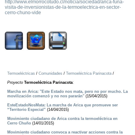
http://www.elmorrocotudo.cl/noticia/sociedad/arica-funa-
visita-de-inversionistas-de-la-termoelectrica-en-sector-
cerro-chuno-vide
2363
Termoeléctricas
/
Comunidades
/
Termoeléctrica Parinacota
/
Proyecto
Termoeléctrica Parinacota
:
Marcha en Arica: "Este Estado nos mata, pero no por mucho. La
movilización comenzó y no nos pararán"
(15/04/2015)
EsteEstadoNosMata: La marcha de Arica que promueve ser
“Territorio Especial”
(14/04/2015)
Movimiento ciudadano de Arica contra la termoeléctrica en
Cerro Chuño
(14/01/2015)
Movimiento ciudadano convoca a reactivar acciones contra la