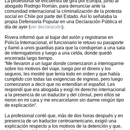
La profesional se encuentra de gira por Europa, junto al
abogado Rodrigo Román, para denunciar ante la
comunidad internacional la criminalización de la protesta
social en Chile por parte del Estado. Así lo señalaba la
propia Defensoría Popular en una Declaración Pública el
día de ayer (
ver declaración
).
Rivera informó que al bajar del avión y registrarse en
Policía Internacional, el funcionario le retuvo su pasaporte
y llamó a unos guardias para que la condujeran a una sala
de interrogatorios y luego a una celda, donde quedó
encerrada largo tiempo.
“Me llevaron a un lugar donde comenzaron a interrogarme
sobre los motivos del viaje, luego por el dinero y los
seguros, les mostré que tenía todo en orden y que había
cumplido con todas las exigencias de ingreso, pero luego
comenzaron a decir que no entendían el español. Les
respondí que era abogada y exigí mi derecho internacional
a la presencia de un traductor y del cónsul, pero ellos se
rieron en mi cara y me encarcelaron sin darme ningún tipo
de explicación“.
La profesional contó que, más de dos horas después y en
presencia de un traductor centroamericano, exigió una
explicación respecto a los motivos de la detención y que,