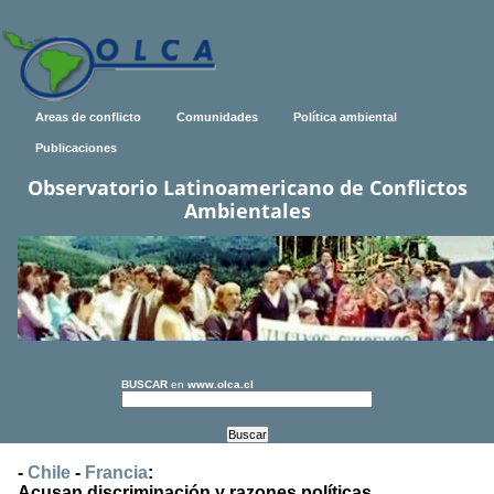
Areas de conflicto
Comunidades
Política ambiental
Publicaciones
Observatorio Latinoamericano de Conflictos
Ambientales
BUSCAR
en
www.olca.cl
-
Chile
-
Francia
:
Acusan discriminación y razones políticas