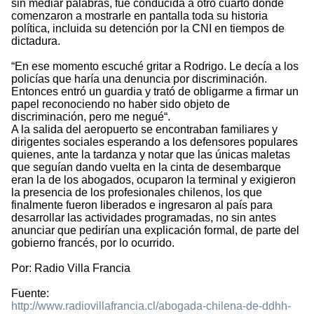
sin mediar palabras, fue conducida a otro cuarto donde
comenzaron a mostrarle en pantalla toda su historia
política, incluida su detención por la CNI en tiempos de
dictadura.
“En ese momento escuché gritar a Rodrigo. Le decía a los
policías que haría una denuncia por discriminación.
Entonces entró un guardia y trató de obligarme a firmar un
papel reconociendo no haber sido objeto de
discriminación, pero me negué“.
A la salida del aeropuerto se encontraban familiares y
dirigentes sociales esperando a los defensores populares
quienes, ante la tardanza y notar que las únicas maletas
que seguían dando vuelta en la cinta de desembarque
eran la de los abogados, ocuparon la terminal y exigieron
la presencia de los profesionales chilenos, los que
finalmente fueron liberados e ingresaron al país para
desarrollar las actividades programadas, no sin antes
anunciar que pedirían una explicación formal, de parte del
gobierno francés, por lo ocurrido.
Por: Radio Villa Francia
Fuente:
http://www.radiovillafrancia.cl/abogada-chilena-de-ddhh-