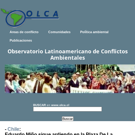
Areas de conflicto
Comunidades
Política ambiental
Publicaciones
Observatorio Latinoamericano de Conflictos
Ambientales
BUSCAR
en
www.olca.cl
-
Chile
:
Eduardo Miño sigue ardiendo en la Plaza De La