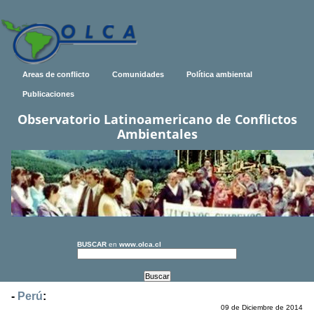
Areas de conflicto
Comunidades
Política ambiental
Publicaciones
Observatorio Latinoamericano de Conflictos
Ambientales
BUSCAR
en
www.olca.cl
-
Perú
:
09 de Diciembre de 2014