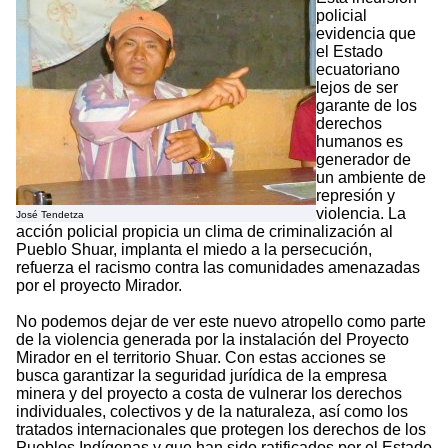
policial
evidencia que
el Estado
ecuatoriano
lejos de ser
garante de los
derechos
humanos es
generador de
un ambiente de
represión y
violencia. La
José Tendetza
acción policial propicia un clima de criminalización al
Pueblo Shuar, implanta el miedo a la persecución,
refuerza el racismo contra las comunidades amenazadas
por el proyecto Mirador.
No podemos dejar de ver este nuevo atropello como parte
de la violencia generada por la instalación del Proyecto
Mirador en el territorio Shuar. Con estas acciones se
busca garantizar la seguridad jurídica de la empresa
minera y del proyecto a costa de vulnerar los derechos
individuales, colectivos y de la naturaleza, así como los
tratados internacionales que protegen los derechos de los
Pueblos Indígenas y que han sido ratificados por el Estado