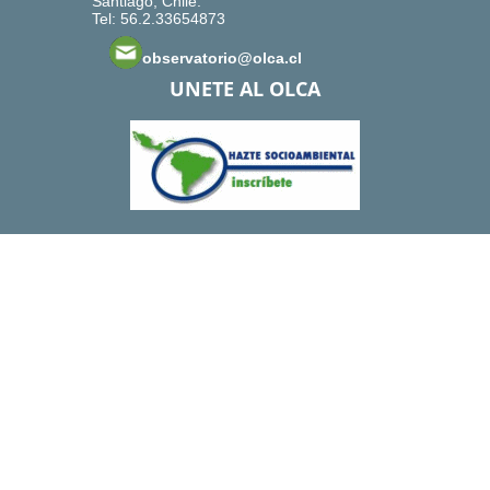
Santiago, Chile.
Tel: 56.2.33654873
observatorio@olca.cl
UNETE AL OLCA