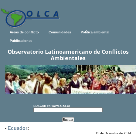
Areas de conflicto
Comunidades
Política ambiental
Publicaciones
Observatorio Latinoamericano de Conflictos
Ambientales
BUSCAR
en
www.olca.cl
-
Ecuador
:
15 de Diciembre de 2014