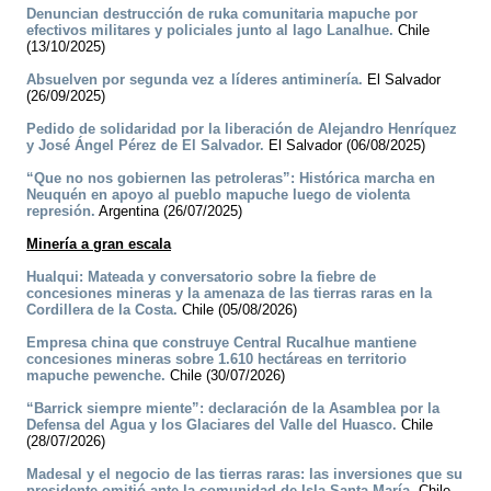
Denuncian destrucción de ruka comunitaria mapuche por
efectivos militares y policiales junto al lago Lanalhue.
Chile
(13/10/2025)
Absuelven por segunda vez a líderes antiminería.
El Salvador
(26/09/2025)
Pedido de solidaridad por la liberación de Alejandro Henríquez
y José Ángel Pérez de El Salvador.
El Salvador (06/08/2025)
“Que no nos gobiernen las petroleras”: Histórica marcha en
Neuquén en apoyo al pueblo mapuche luego de violenta
represión.
Argentina (26/07/2025)
Minería a gran escala
Hualqui: Mateada y conversatorio sobre la fiebre de
concesiones mineras y la amenaza de las tierras raras en la
Cordillera de la Costa.
Chile (05/08/2026)
Empresa china que construye Central Rucalhue mantiene
concesiones mineras sobre 1.610 hectáreas en territorio
mapuche pewenche.
Chile (30/07/2026)
“Barrick siempre miente”: declaración de la Asamblea por la
Defensa del Agua y los Glaciares del Valle del Huasco.
Chile
(28/07/2026)
Madesal y el negocio de las tierras raras: las inversiones que su
presidente omitió ante la comunidad de Isla Santa María.
Chile