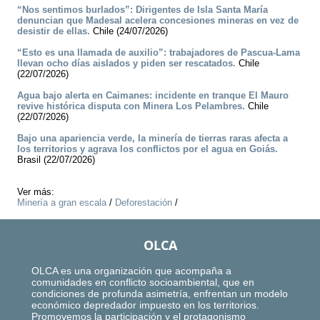
“Nos sentimos burlados”: Dirigentes de Isla Santa María
denuncian que Madesal acelera concesiones mineras en vez de
desistir de ellas.
Chile (24/07/2026)
“Esto es una llamada de auxilio”: trabajadores de Pascua-Lama
llevan ocho días aislados y piden ser rescatados.
Chile
(22/07/2026)
Agua bajo alerta en Caimanes: incidente en tranque El Mauro
revive histórica disputa con Minera Los Pelambres.
Chile
(22/07/2026)
Bajo una apariencia verde, la minería de tierras raras afecta a
los territorios y agrava los conflictos por el agua en Goiás.
Brasil (22/07/2026)
Ver más:
Minería a gran escala
/
Deforestación
/
OLCA
OLCA es una organización que acompaña a
comunidades en conflicto socioambiental, que en
condiciones de profunda asimetría, enfrentan un modelo
económico depredador impuesto en los territorios.
Promovemos la participación y el protagonismo