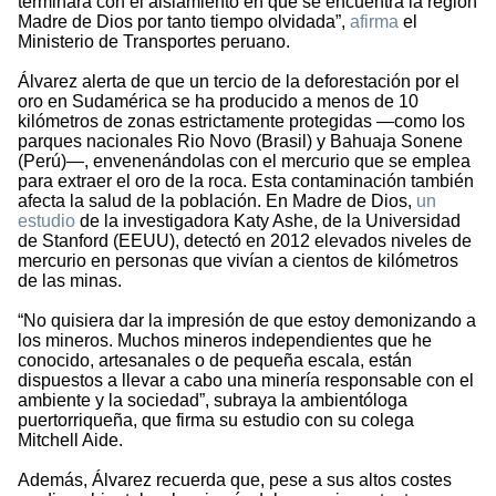
terminará con el aislamiento en que se encuentra la región
Madre de Dios por tanto tiempo olvidada”,
afirma
el
Ministerio de Transportes peruano.
Álvarez alerta de que un tercio de la deforestación por el
oro en Sudamérica se ha producido a menos de 10
kilómetros de zonas estrictamente protegidas —como los
parques nacionales Rio Novo (Brasil) y Bahuaja Sonene
(Perú)—, envenenándolas con el mercurio que se emplea
para extraer el oro de la roca. Esta contaminación también
afecta la salud de la población. En Madre de Dios,
un
estudio
de la investigadora Katy Ashe, de la Universidad
de Stanford (EEUU), detectó en 2012 elevados niveles de
mercurio en personas que vivían a cientos de kilómetros
de las minas.
“No quisiera dar la impresión de que estoy demonizando a
los mineros. Muchos mineros independientes que he
conocido, artesanales o de pequeña escala, están
dispuestos a llevar a cabo una minería responsable con el
ambiente y la sociedad”, subraya la ambientóloga
puertorriqueña, que firma su estudio con su colega
Mitchell Aide.
Además, Álvarez recuerda que, pese a sus altos costes