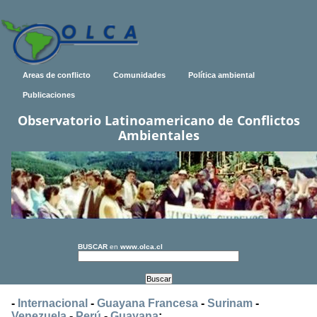
Areas de conflicto
Comunidades
Política ambiental
Publicaciones
Observatorio Latinoamericano de Conflictos
Ambientales
BUSCAR
en
www.olca.cl
-
Internacional
-
Guayana Francesa
-
Surinam
-
Venezuela
-
Perú
-
Guayana
: