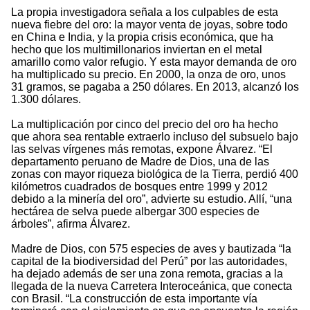
La propia investigadora señala a los culpables de esta
nueva fiebre del oro: la mayor venta de joyas, sobre todo
en China e India, y la propia crisis económica, que ha
hecho que los multimillonarios inviertan en el metal
amarillo como valor refugio. Y esta mayor demanda de oro
ha multiplicado su precio. En 2000, la onza de oro, unos
31 gramos, se pagaba a 250 dólares. En 2013, alcanzó los
1.300 dólares.
La multiplicación por cinco del precio del oro ha hecho
que ahora sea rentable extraerlo incluso del subsuelo bajo
las selvas vírgenes más remotas, expone Álvarez. “El
departamento peruano de Madre de Dios, una de las
zonas con mayor riqueza biológica de la Tierra, perdió 400
kilómetros cuadrados de bosques entre 1999 y 2012
debido a la minería del oro”, advierte su estudio. Allí, “una
hectárea de selva puede albergar 300 especies de
árboles”, afirma Álvarez.
Madre de Dios, con 575 especies de aves y bautizada “la
capital de la biodiversidad del Perú” por las autoridades,
ha dejado además de ser una zona remota, gracias a la
llegada de la nueva Carretera Interoceánica, que conecta
con Brasil. “La construcción de esta importante vía