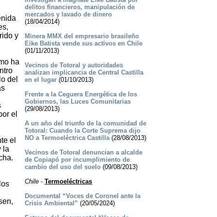
delitos financieros, manipulación de
mercados y lavado de dinero
enida
(18/04/2014)
es,
rido y
Minera MMX del empresario brasileño
Eike Batista vende sus activos en Chile
(01/11/2013)
ómo ha
Vecinos de Totoral y autoridades
ntro
analizan implicancia de Central Castilla
lo del
en el lugar
(01/10/2013)
as
Frente a la Ceguera Energética de los
Gobiernos, las Luces Comunitarias
s
(29/08/2013)
por el
A un año del triunfo de la comunidad de
Totoral: Cuando la Corte Suprema dijo
NO a Termoeléctrica Castilla
(28/08/2013)
te el
 la
Vecinos de Totoral denuncian a alcalde
cha.
de Copiapó por incumplimiento de
cambio del uso del suelo
(09/08/2013)
Chile
-
Termoeléctricas
los
Documental “Voces de Coronel ante la
sen,
Crisis Ambiental”
(20/05/2024)