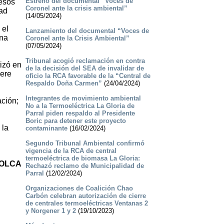
Estreno del documental “Voces de
cesos
Coronel ante la crisis ambiental”
dad
(14/05/2024)
 el
Lanzamiento del documental “Voces de
una
Coronel ante la Crisis Ambiental”
(07/05/2024)
Tribunal acogió reclamación en contra
tizó en
de la decisión del SEA de invalidar de
iere
oficio la RCA favorable de la “Central de
Respaldo Doña Carmen”
(24/04/2024)
Integrantes de movimiento ambiental
ación;
No a la Termoeléctrica La Gloria de
Parral piden respaldo al Presidente
Boric para detener este proyecto
 la
contaminante
(16/02/2024)
Segundo Tribunal Ambiental confirmó
vigencia de la RCA de central
termoeléctrica de biomasa La Gloria:
 OLCA
Rechazó reclamo de Municipalidad de
Parral
(12/02/2024)
Organizaciones de Coalición Chao
Carbón celebran autorización de cierre
de centrales termoeléctricas Ventanas 2
y Norgener 1 y 2
(19/10/2023)