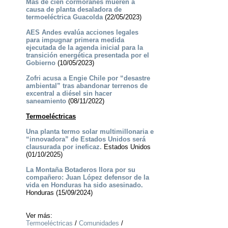
Más de cien cormoranes mueren a
causa de planta desaladora de
termoeléctrica Guacolda
(22/05/2023)
AES Andes evalúa acciones legales
para impugnar primera medida
ejecutada de la agenda inicial para la
transición energética presentada por el
Gobierno
(10/05/2023)
Zofri acusa a Engie Chile por “desastre
ambiental” tras abandonar terrenos de
excentral a diésel sin hacer
saneamiento
(08/11/2022)
Termoeléctricas
Una planta termo solar multimillonaria e
“innovadora” de Estados Unidos será
clausurada por ineficaz.
Estados Unidos
(01/10/2025)
La Montaña Botaderos llora por su
compañero: Juan López defensor de la
vida en Honduras ha sido asesinado.
Honduras (15/09/2024)
Ver más:
Termoeléctricas
/
Comunidades
/