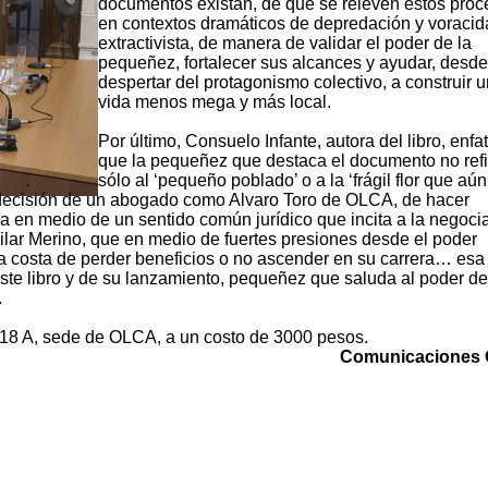
documentos existan, de que se releven estos pro
en contextos dramáticos de depredación y voraci
extractivista, de manera de validar el poder de la
pequeñez, fortalecer sus alcances y ayudar, desde
despertar del protagonismo colectivo, a construir 
vida menos mega y más local.
Por último, Consuelo Infante, autora del libro, enfa
que la pequeñez que destaca el documento no ref
sólo al ‘pequeño poblado’ o a la ‘frágil flor que aún
a decisión de un abogado como Alvaro Toro de OLCA, de hacer
vida en medio de un sentido común jurídico que incita a la negoci
lar Merino, que en medio de fuertes presiones desde el poder
 a costa de perder beneficios o no ascender en su carrera… esa
ste libro y de su lanzamiento, pequeñez que saluda al poder de
.
1618 A, sede de OLCA, a un costo de 3000 pesos.
Comunicaciones