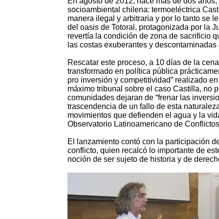
En agosto de 2012, hace más de dos años, la
socioambiental chilena: termoeléctrica Cast
manera ilegal y arbitraria y por lo tanto se 
del oasis de Totoral, protagonizada por la 
revertía la condición de zona de sacrificio 
las costas exuberantes y descontaminadas 
Rescatar este proceso, a 10 días de la cen
transformado en política pública prácticam
pro inversión y competitividad” realizado e
máximo tribunal sobre el caso Castilla, no 
comunidades dejaran de “frenar las inversio
trascendencia de un fallo de esta naturaleza a
movimientos que defienden el agua y la vida 
Observatorio Latinoamericano de Conflictos
El lanzamiento contó con la participación d
conflicto, quien recalcó lo importante de e
noción de ser sujeto de historia y de derech