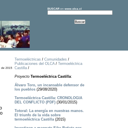
BUSCAR
en
www.olca.cl
Termoeléctricas
/
Comunidades
/
Publicaciones del OLCA
/
Termoeléctrica
Castilla
/
o de 2015
Proyecto
Termoeléctrica Castilla
:
Álvaro Toro, un incansable defensor de
los pueblos
(29/08/2020)
Termoeléctrica Castilla: CRONOLOGIA
DEL CONFLICTO (PDF)
(30/01/2015)
o
Totoral: La energía en nuestras manos.
no
El triunfo de la vida sobre
termoeléctrica Castilla
(2015)
Investigan a magnate Eike Batista por