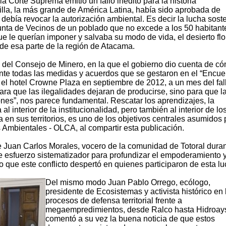
 Corte Suprema emitió un fallo inédito para la historia
illa, la más grande de América Latina, había sido aprobada de
le debía revocar la autorización ambiental. Es decir la lucha sost
Junta de Vecinos de un poblado que no excede a los 50 habitant
que le querían imponer y salvaba su modo de vida, el desierto flo
de esa parte de la región de Atacama.
a del Consejo de Minero, en la que el gobierno dio cuenta de c
ente todas las medidas y acuerdos que se gestaron en el “Encue
n el hotel Crowne Plaza en septiembre de 2012, a un mes del fal
para que las ilegalidades dejaran de producirse, sino para que l
nes”, nos parece fundamental. Rescatar los aprendizajes, la
l interior de la institucionalidad, pero también al interior de lo
en sus territorios, es uno de los objetivos centrales asumidos 
 Ambientales - OLCA, al compartir esta publicación.
e Juan Carlos Morales, vocero de la comunidad de Totoral duran
ste esfuerzo sistematizador para profundizar el empoderamiento y
o que este conflicto despertó en quienes participaron de esta lu
Del mismo modo Juan Pablo Orrego, ecólogo,
presidente de Ecosistemas y activista histórico en 
procesos de defensa territorial frente a
megaempredimientos, desde Ralco hasta Hidroay
comentó a su vez la buena noticia de que estos