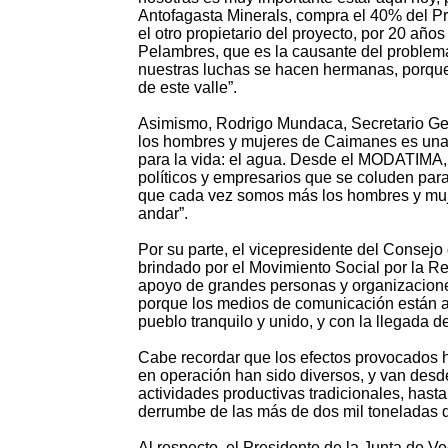
Antofagasta Minerals, compra el 40% del Pro
el otro propietario del proyecto, por 20 año
Pelambres, que es la causante del proble
nuestras luchas se hacen hermanas, porque
de este valle”.
Asimismo, Rodrigo Mundaca, Secretario Gen
los hombres y mujeres de Caimanes es una 
para la vida: el agua. Desde el MODATIMA,
políticos y empresarios que se coluden para
que cada vez somos más los hombres y muj
andar”.
Por su parte, el vicepresidente del Consejo
brindado por el Movimiento Social por la Re
apoyo de grandes personas y organizacione
porque los medios de comunicación están a
pueblo tranquilo y unido, y con la llegada 
Cabe recordar que los efectos provocados 
en operación han sido diversos, y van desd
actividades productivas tradicionales, hasta 
derrumbe de las más de dos mil toneladas 
Al respecto, el Presidente de la Junta de V