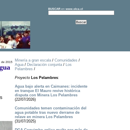
BUSCAR
en
www.olca.cl
Minería a gran escala
/
Comunidades
/
o de 2015
Agua
/
Declaración conjunta
/
Los
Agua
Pelambres
/
Proyecto
Los Pelambres
:
Agua bajo alerta en Caimanes: incidente
en tranque El Mauro revive histórica
disputa con Minera Los Pelambres
os
(22/07/2026)
Comunidades temen contaminación del
agua potable tras nuevo derrame de
relave en minera Los Pelambres
(31/07/2025)
DGA Coquimbo aplica multa por más de