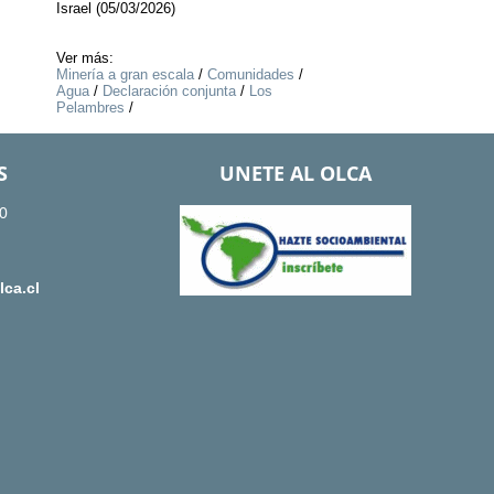
Israel (05/03/2026)
Ver más:
Minería a gran escala
/
Comunidades
/
Agua
/
Declaración conjunta
/
Los
Pelambres
/
S
UNETE AL OLCA
0
ca.cl