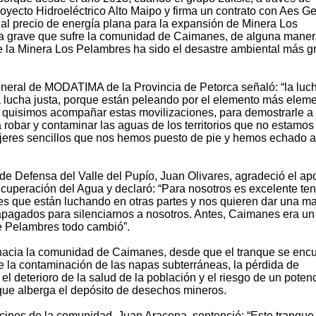
yecto Hidroeléctrico Alto Maipo y firma un contrato con Aes Ge
s al precio de energía plana para la expansión de Minera Los
ma grave que sufre la comunidad de Caimanes, de alguna mane
 la Minera Los Pelambres ha sido el desastre ambiental más g
eral de MODATIMA de la Provincia de Petorca señaló: “la luc
lucha justa, porque están peleando por el elemento más eleme
 quisimos acompañar estas movilizaciones, para demostrarle a 
 robar y contaminar las aguas de los territorios que no estamos
eres sencillos que nos hemos puesto de pie y hemos echado a
 de Defensa del Valle del Pupío, Juan Olivares, agradeció el ap
cuperación del Agua y declaró: “Para nosotros es excelente ten
s que están luchando en otras partes y nos quieren dar una m
pagados para silenciarnos a nosotros. Antes, Caimanes era un
de Pelambres todo cambió”.
hacia la comunidad de Caimanes, desde que el tranque se enc
e la contaminación de las napas subterráneas, la pérdida de
el deterioro de la salud de la población y el riesgo de un potenc
que alberga el depósito de desechos mineros.
ecinos de la comunidad, Juan Aracena, sentenció: “Este tranque