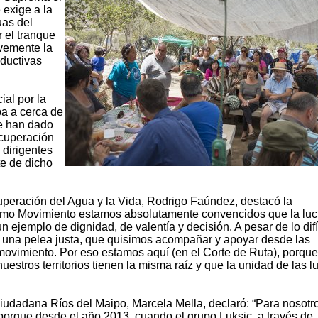
 exige a la
uas del
r el tranque
vemente la
oductivas
ial por la
pa a cerca de
ue han dado
ecuperación
 dirigentes
te de dicho
uperación del Agua y la Vida, Rodrigo Faúndez, destacó la
“Como Movimiento estamos absolutamente convencidos que la lu
ejemplo de dignidad, de valentía y decisión. A pesar de lo difí
e una pelea justa, que quisimos acompañar y apoyar desde las
ovimiento. Por eso estamos aquí (en el Corte de Ruta), porque
estros territorios tienen la misma raíz y que la unidad de las l
Ciudadana Ríos del Maipo, Marcela Mella, declaró: “Para nosotr
 porque desde el año 2013, cuando el grupo Luksic, a través de