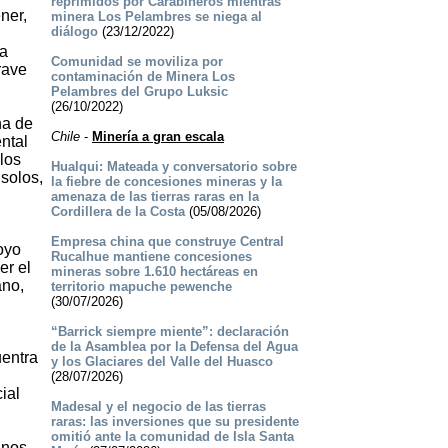
reprimidos por Carabineros mientras
ner,
minera Los Pelambres se niega al
diálogo
(23/12/2022)
ra
Comunidad se moviliza por
rave
contaminación de Minera Los
Pelambres del Grupo Luksic
(26/10/2022)
ha de
Chile
-
Minería a gran escala
ntal
los
Hualqui: Mateada y conversatorio sobre
 solos,
la fiebre de concesiones mineras y la
amenaza de las tierras raras en la
Cordillera de la Costa
(05/08/2026)
Empresa china que construye Central
oyo
Rucalhue mantiene concesiones
er el
mineras sobre 1.610 hectáreas en
ano,
territorio mapuche pewenche
(30/07/2026)
“Barrick siempre miente”: declaración
de la Asamblea por la Defensa del Agua
uentra
y los Glaciares del Valle del Huasco
(28/07/2026)
ial
Madesal y el negocio de las tierras
raras: las inversiones que su presidente
omitió ante la comunidad de Isla Santa
 nos