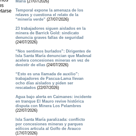
María
(27/07/2026)
os
Temporal expone la amenaza de los
etarse
relaves y cuestiona el relato de la
“minería verde”
(27/07/2026)
23 trabajadores siguen aislados en la
minera de Barrick Gold: sindicato
denuncia graves fallas de seguridad
(24/07/2026)
“Nos sentimos burlados”: Dirigentes de
Isla Santa María denuncian que Madesal
acelera concesiones mineras en vez de
desistir de ellas
(24/07/2026)
“Esto es una llamada de auxilio”:
trabajadores de Pascua-Lama llevan
ocho días aislados y piden ser
rescatados
(22/07/2026)
Agua bajo alerta en Caimanes: incidente
en tranque El Mauro revive histórica
disputa con Minera Los Pelambres
(22/07/2026)
Isla Santa María paralizada: conflicto
por concesiones mineras y parques
eólicos articula al Golfo de Arauco
(17/07/2026)