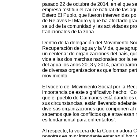
pasado 22 de octubre de 2014, en el que se
empresa restituir el cauce natural de las ag
Estero El Pupío, que fueron intervenidas po
de Relaves El Mauro y que ha afectado gra
salud de la comunidad y las actividades pr
tradicionales de la zona.
Dentro de la delegación del Movimiento Soc
Recuperación del agua y la Vida, que agru
un centenar de organizaciones del país, q
vida a las dos marchas nacionales por la r
del agua los años 2013 y 2014, participaron
de diversas organizaciones que forman par
movimiento.
El vocero del Movimiento Social por la Rec
importancia de este significativo hecho: 
que el pueblo de Caimanes está dando es un 
sus circunstancias, están llevando adelant
diversas organizaciones que componen al m
sabemos que los conflictos que atraviesan nu
es fundamental para enfrentarlos”.
Al respecto, la vocera de la Coordinadora 
nosotras es muy importante estar aquí hoy,