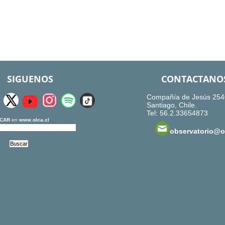
SIGUENOS
CONTACTANO
Compañía de Jesús 254
Santiago, Chile.
Tel: 56.2.33654873
CAR
en
www.olca.cl
observatorio@ol