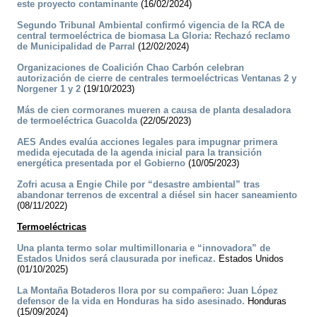
este proyecto contaminante
(16/02/2024)
Segundo Tribunal Ambiental confirmó vigencia de la RCA de
central termoeléctrica de biomasa La Gloria: Rechazó reclamo
de Municipalidad de Parral
(12/02/2024)
Organizaciones de Coalición Chao Carbón celebran
autorización de cierre de centrales termoeléctricas Ventanas 2 y
Norgener 1 y 2
(19/10/2023)
Más de cien cormoranes mueren a causa de planta desaladora
de termoeléctrica Guacolda
(22/05/2023)
AES Andes evalúa acciones legales para impugnar primera
medida ejecutada de la agenda inicial para la transición
energética presentada por el Gobierno
(10/05/2023)
Zofri acusa a Engie Chile por “desastre ambiental” tras
abandonar terrenos de excentral a diésel sin hacer saneamiento
(08/11/2022)
Termoeléctricas
Una planta termo solar multimillonaria e “innovadora” de
Estados Unidos será clausurada por ineficaz.
Estados Unidos
(01/10/2025)
La Montaña Botaderos llora por su compañero: Juan López
defensor de la vida en Honduras ha sido asesinado.
Honduras
(15/09/2024)