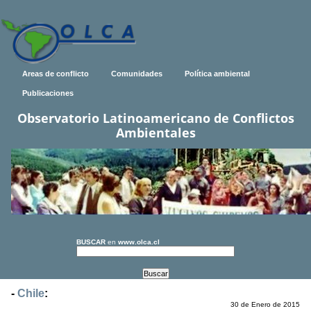
Areas de conflicto
Comunidades
Política ambiental
Publicaciones
Observatorio Latinoamericano de Conflictos
Ambientales
BUSCAR
en
www.olca.cl
-
Chile
:
30 de Enero de 2015