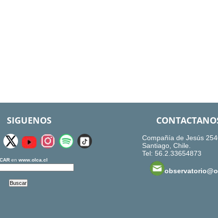
SIGUENOS
CONTACTANO
Compañía de Jesús 254
Santiago, Chile.
Tel: 56.2.33654873
CAR
en
www.olca.cl
observatorio@ol