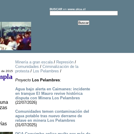
BUSCAR
en
www.olca.cl
Minería a gran escala
/
Represión
/
Comunidades
/
Criminalización de la
protesta
/
Los Pelambres
/
o de 2015
mpla
Proyecto
Los Pelambres
:
Agua bajo alerta en Caimanes: incidente
en tranque El Mauro revive histórica
disputa con Minera Los Pelambres
muna
(22/07/2026)
rzas
Comunidades temen contaminación del
agua potable tras nuevo derrame de
relave en minera Los Pelambres
vías
(31/07/2025)
DGA Coquimbo aplica multa por más de