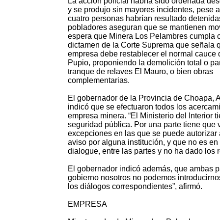
La acción policial habría sido ordenada des
y se produjo sin mayores incidentes, pese a
cuatro personas habrían resultado detenida
pobladores aseguran que se mantienen mov
espera que Minera Los Pelambres cumpla 
dictamen de la Corte Suprema que señala q
empresa debe restablecer el normal cauce d
Pupio, proponiendo la demolición total o par
tranque de relaves El Mauro, o bien obras
complementarias.
El gobernador de la Provincia de Choapa, A
indicó que se efectuaron todos los acercami
empresa minera. “El Ministerio del Interior t
seguridad pública. Por una parte tiene que 
excepciones en las que se puede autorizar 
aviso por alguna institución, y que no es e
dialogue, entre las partes y no ha dado los 
El gobernador indicó además, que ambas pa
gobierno nosotros no podemos introducirnos
los diálogos correspondientes”, afirmó.
EMPRESA