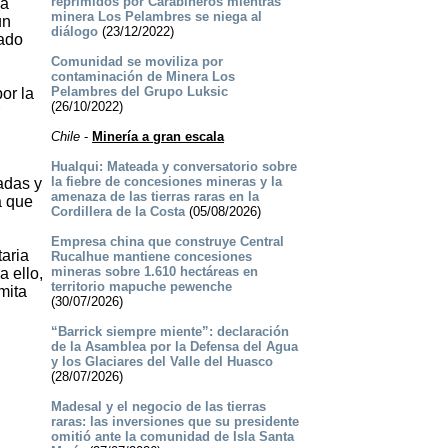
reprimidos por Carabineros mientras
ía
minera Los Pelambres se niega al
un
diálogo
(23/12/2022)
lado
Comunidad se moviliza por
contaminación de Minera Los
Pelambres del Grupo Luksic
or la
(26/10/2022)
Chile
-
Minería a gran escala
Hualqui: Mateada y conversatorio sobre
la fiebre de concesiones mineras y la
adas y
amenaza de las tierras raras en la
a que
Cordillera de la Costa
(05/08/2026)
Empresa china que construye Central
taria
Rucalhue mantiene concesiones
mineras sobre 1.610 hectáreas en
 ello,
territorio mapuche pewenche
mita
(30/07/2026)
“Barrick siempre miente”: declaración
de la Asamblea por la Defensa del Agua
y los Glaciares del Valle del Huasco
(28/07/2026)
Madesal y el negocio de las tierras
raras: las inversiones que su presidente
omitió ante la comunidad de Isla Santa