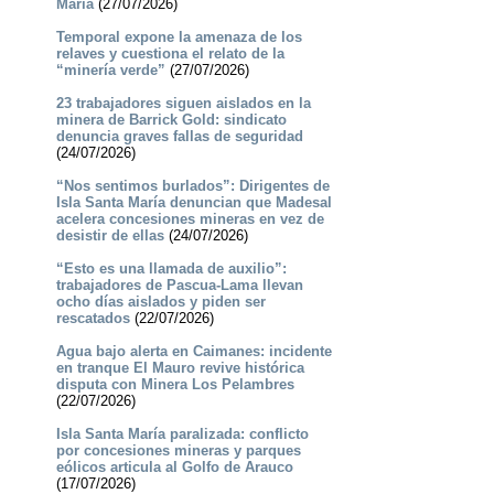
María
(27/07/2026)
Temporal expone la amenaza de los
relaves y cuestiona el relato de la
“minería verde”
(27/07/2026)
23 trabajadores siguen aislados en la
minera de Barrick Gold: sindicato
denuncia graves fallas de seguridad
(24/07/2026)
“Nos sentimos burlados”: Dirigentes de
Isla Santa María denuncian que Madesal
acelera concesiones mineras en vez de
desistir de ellas
(24/07/2026)
“Esto es una llamada de auxilio”:
trabajadores de Pascua-Lama llevan
ocho días aislados y piden ser
rescatados
(22/07/2026)
Agua bajo alerta en Caimanes: incidente
en tranque El Mauro revive histórica
disputa con Minera Los Pelambres
(22/07/2026)
Isla Santa María paralizada: conflicto
por concesiones mineras y parques
eólicos articula al Golfo de Arauco
(17/07/2026)