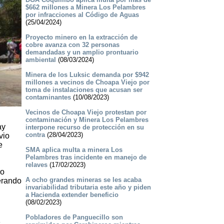
$662 millones a Minera Los Pelambres
por infracciones al Código de Aguas
(25/04/2024)
Proyecto minero en la extracción de
cobre avanza con 32 personas
demandadas y un amplio prontuario
ambiental
(08/03/2024)
Minera de los Luksic demanda por $942
millones a vecinos de Choapa Viejo por
toma de instalaciones que acusan ser
contaminantes
(10/08/2023)
Vecinos de Choapa Viejo protestan por
contaminación y Minera Los Pelambres
ay
interpone recurso de protección en su
contra
(28/04/2023)
vio
e
SMA aplica multa a minera Los
Pelambres tras incidente en manejo de
relaves
(17/02/2023)
mo
A ocho grandes mineras se les acaba
erando
invariabilidad tributaria este año y piden
a Hacienda extender beneficio
(08/02/2023)
Pobladores de Panguecillo son