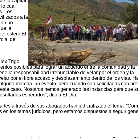
de la capital
 lo cual
s. Los
ilizados a la
con un
ue la
el estero El
cial del
lex Trigo,
entos posibles para lograr un acuerdo entre la comunidad y la
iene la responsabilidad irrenunciable de velar por el orden y la
velar por el libre acceso y desplazamiento dentro de los vías. H
alguna marcha, un evento, pero cuando son solicitadas con pre
n este caso. Nosotros hemos generado las instancias para que s
resultados esperados”, dijo a El Día.
rtes a través de sus abogados han judicializado el tema. “Co
 en los temas jurídicos, pero estamos dispuestos a seguir gen