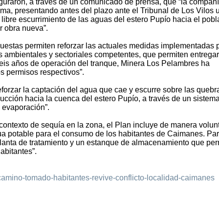
uraron, a través de un comunicado de prensa, que “la compañ
ma, presentando antes del plazo ante el Tribunal de Los Vilos 
 libre escurrimiento de las aguas del estero Pupío hacia el pob
r obra nueva”.
uestas permiten reforzar las actuales medidas implementadas p
 ambientales y sectoriales competentes, que permiten entregar
 seis años de operación del tranque, Minera Los Pelambres ha
s permisos respectivos”.
eforzar la captación del agua que cae y escurre sobre las quebr
ucción hacia la cuenca del estero Pupío, a través de un sistem
o evaporación”.
contexto de sequía en la zona, el Plan incluye de manera volun
ua potable para el consumo de los habitantes de Caimanes. Para
 planta de tratamiento y un estanque de almacenamiento que per
abitantes”.
jo-camino-tomado-habitantes-revive-conflicto-localidad-caimanes