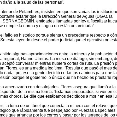
n daño a la salud de las personas”.
interior de Pelambres, insisten en que son varias las institucion
portante aclarar que la Dirección General de Aguas (DGA), la
 el SERNAGEOMIN, entidades llamadas por ley a fiscalizar la ca
se cumple la norma y el agua no está contaminada”.
l fallo es histórico porque sienta un precedente respecto a có
 “Se está leyendo desde el poder judicial que el ejecutivo no est
stido algunas aproximaciones entre la minera y la población 
a regional, Hanne Utreras. La mesa de diálogo, sin embargo, d
ceptó conversar mientras hubiera cortes de ruta. La presión 
ián Flores, es una medida legítima. “Resulta que pasó el mes d
lto nada, por eso la gente decidió cortar los caminos para que la
esión porque el gobierno lo único que ha hecho es prestarle ro
ha amenazado con desalojarlos. Flores asegura que llamó a la
a responder de la misma forma. “Estamos preparados, si vienen c
más choros. Le dije que estábamos decididos a morir en esa lu
, la toma de un túnel que conecta la minera con el relave, que
tégico que rápidamente fue despejado por Fuerzas Especiales.
vimos que arrancar por los cerros y pasar por los terrenos de los 