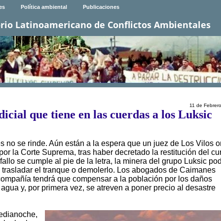
es
Política ambiental
Publicaciones
rio Latinoamericano de Conflictos Ambientales
11 de Febrer
icial que tiene en las cuerdas a los Luksic
 no se rinde. Aún están a la espera que un juez de Los Vilos 
por la Corte Suprema, tras haber decretado la restitución del cu
fallo se cumple al pie de la letra, la minera del grupo Luksic pod
 a trasladar el tranque o demolerlo. Los abogados de Caimanes
 compañía tendrá que compensar a la población por los daños
gua y, por primera vez, se atreven a poner precio al desastre
medianoche,