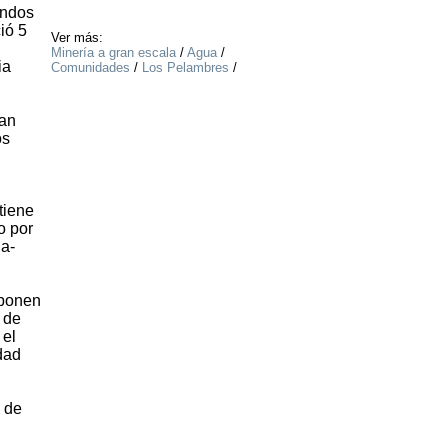
undos
ió 5
Ver más:
Minería a gran escala
/
Agua
/
ia
Comunidades
/
Los Pelambres
/
ran
os
tiene
o por
ua-
 ponen
 de
 el
dad
 de