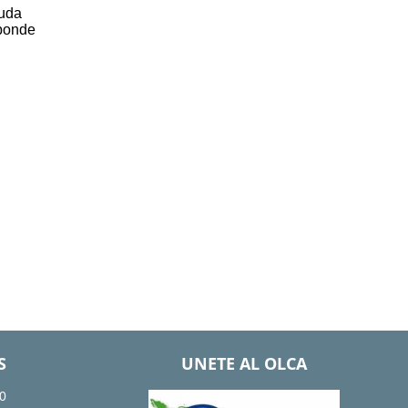
duda
sponde
S
UNETE AL OLCA
0