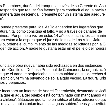
os Pelambres, dueña del tranque, a través de su Gerente de Asu
respondió que realizarían faenas “para conducir el agua hacia 
e manera que descienda libremente por un sistema que asegure
n”.
 puede prestarse para líos. Así lo entienden los lugareños que
atural”, tal como consigna el fallo, y no a través de canales de
inera. Por primera vez en estos 14 años de lucha, los caimani
ra están a la espera que el juez de letras de Los Vilos, Jairo
allo, ordene el cumplimiento de las medidas solicitadas por la C
n de acción. A nadie le gustaría estar en el pellejo del honora
nuncia de obra nueva había sido rechazada en dos instancias
s del Comité de Defensa Personal de Caimanes, la organizaci
fue que el tranque perjudicaba a la comunidad en sus derechos 
edificio y termina privando de sol a algún vecino. La figura jurí
os y perjuicios.
e incorporó un informe de Andrei Tchernitchin, destacado toxicó
ica que el agua del pueblo está contaminada con manganeso y h
chilena”. Situación que también ratificó el fallo, aduciendo que
e relaves había contaminado las aguas subterráneas y superfici