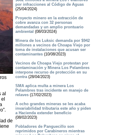
por infracciones al Código de Aguas
(25/04/2024)
Proyecto minero en la extracción de
cobre avanza con 32 personas
demandadas y un amplio prontuario
ambiental
(08/03/2024)
Minera de los Luksic demanda por $942
millones a vecinos de Choapa Viejo por
toma de instalaciones que acusan ser
contaminantes
(10/08/2023)
Vecinos de Choapa Viejo protestan por
contaminación y Minera Los Pelambres
interpone recurso de protección en su
contra
(28/04/2023)
ros
SMA aplica multa a minera Los
Pelambres tras incidente en manejo de
 al
relaves
(17/02/2023)
 el
A ocho grandes mineras se les acaba
la
invariabilidad tributaria este año y piden
o”.
a Hacienda extender beneficio
(08/02/2023)
dad de
tiene
Pobladores de Panguecillo son
reprimidos por Carabineros mientras