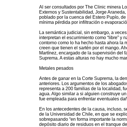
Al ser consultados por The Clinic minera L
Externos y Sustentabilidad, Jorge Araneda, 
poblado por la cuenca del Estero Pupío, d
mínima pérdida por infiltración o evaporació
La semántica judicial, sin embargo, a veces
interpretan el escurrimiento como “libre” y n
contorno como lo ha hecho hasta ahora la m
creen que tienen el sartén por el mango. Aho
Martínez, encargado de la supervisión del f
Suprema. A estas alturas no hay mucho marge
Metales pesados
Antes de ganar en la Corte Suprema, la de
anteriores. Los argumentos de los abogado
representa a 200 familias de la localidad, 
agua. Algo similar a si alguien construye un 
fue empleada para enfrentar eventuales dañ
En los antecedentes de la causa, incluso, s
de la Universidad de Chile, en que se expl
sobrepasando “en forma importante la norma 
depósito diario de residuos en el tranque d