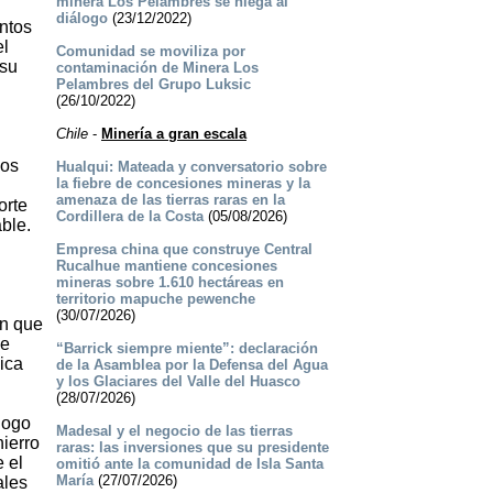
minera Los Pelambres se niega al
diálogo
(23/12/2022)
ntos
el
Comunidad se moviliza por
 su
contaminación de Minera Los
Pelambres del Grupo Luksic
(26/10/2022)
Chile
-
Minería a gran escala
nos
Hualqui: Mateada y conversatorio sobre
la fiebre de concesiones mineras y la
amenaza de las tierras raras en la
orte
Cordillera de la Costa
(05/08/2026)
ble.
Empresa china que construye Central
Rucalhue mantiene concesiones
mineras sobre 1.610 hectáreas en
territorio mapuche pewenche
(30/07/2026)
ón que
de
“Barrick siempre miente”: declaración
dica
de la Asamblea por la Defensa del Agua
y los Glaciares del Valle del Huasco
(28/07/2026)
logo
Madesal y el negocio de las tierras
ierro
raras: las inversiones que su presidente
 el
omitió ante la comunidad de Isla Santa
María
(27/07/2026)
ales