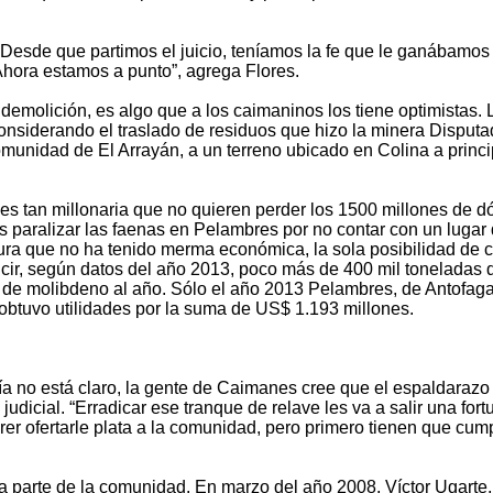
“Desde que partimos el juicio, teníamos la fe que le ganábamos
 Ahora estamos a punto”, agrega Flores.
o demolición, es algo que a los caimaninos los tiene optimistas. 
considerando el traslado de residuos que hizo la minera Disput
munidad de El Arrayán, a un terreno ubicado en Colina a princi
es tan millonaria que no quieren perder los 1500 millones de d
s paralizar las faenas en Pelambres por no contar con un lugar
ura que no ha tenido merma económica, la sola posibilidad de c
ducir, según datos del año 2013, poco más de 400 mil toneladas 
o de molibdeno al año. Sólo el año 2013 Pelambres, de Antofag
 obtuvo utilidades por la suma de US$ 1.193 millones.
vía no está claro, la gente de Caimanes cree que el espaldarazo
dicial. “Erradicar ese tranque de relave les va a salir una fort
r ofertarle plata a la comunidad, pero primero tienen que cumpl
 a parte de la comunidad. En marzo del año 2008, Víctor Ugarte,