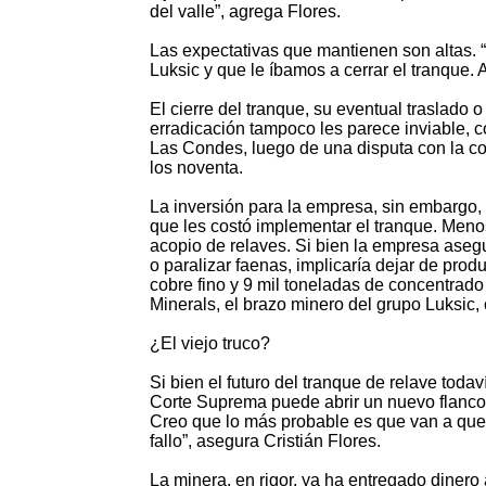
del valle”, agrega Flores.
Las expectativas que mantienen son altas. 
Luksic y que le íbamos a cerrar el tranque.
El cierre del tranque, su eventual traslado 
erradicación tampoco les parece inviable, 
Las Condes, luego de una disputa con la co
los noventa.
La inversión para la empresa, sin embargo, 
que les costó implementar el tranque. Meno
acopio de relaves. Si bien la empresa aseg
o paralizar faenas, implicaría dejar de pro
cobre fino y 9 mil toneladas de concentrad
Minerals, el brazo minero del grupo Luksic,
¿El viejo truco?
Si bien el futuro del tranque de relave toda
Corte Suprema puede abrir un nuevo flanco ju
Creo que lo más probable es que van a quere
fallo”, asegura Cristián Flores.
La minera, en rigor, ya ha entregado dinero