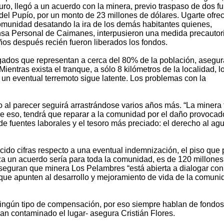
ro, llegó a un acuerdo con la minera, previo traspaso de dos f
del Pupío, por un monto de 23 millones de dólares. Ugarte ofrec
omunidad desatando la ira de los demás habitantes quienes,
nsa Personal de Caimanes, interpusieron una medida precautor
años después recién fueron liberados los fondos.
gados que representan a cerca del 80% de la población, asegu
entras exista el tranque, a sólo 8 kilómetros de la localidad, l
un eventual terremoto sigue latente. Los problemas con la
o al parecer seguirá arrastrándose varios años más. “La minera 
o de eso, tendrá que reparar a la comunidad por el daño provocad
e fuentes laborales y el tesoro más preciado: el derecho al ag
cido cifras respecto a una eventual indemnización, el piso que
a un acuerdo sería para toda la comunidad, es de 120 millones
aseguran que minera Los Pelambres “está abierta a dialogar con
s que apunten al desarrollo y mejoramiento de vida de la comuni
ningún tipo de compensación, por eso siempre hablan de fondos
an contaminado el lugar- asegura Cristián Flores.