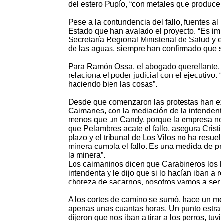
del estero Pupío, “con metales que produce
Pese a la contundencia del fallo, fuentes al 
Estado que han avalado el proyecto. “Es im
Secretaría Regional Ministerial de Salud y
de las aguas, siempre han confirmado que 
Para Ramón Ossa, el abogado querellante, e
relaciona el poder judicial con el ejecutivo.
haciendo bien las cosas”.
Desde que comenzaron las protestas han exi
Caimanes, con la mediación de la intendent
menos que un Candy, porque la empresa no a
que Pelambres acate el fallo, asegura Crist
plazo y el tribunal de Los Vilos no ha resue
minera cumpla el fallo. Es una medida de pr
la minera”.
Los caimaninos dicen que Carabineros los 
intendenta y le dijo que si lo hacían iban 
choreza de sacarnos, nosotros vamos a ser 
A los cortes de camino se sumó, hace un mes
apenas unas cuantas horas. Un punto estra
dijeron que nos iban a tirar a los perros, tu