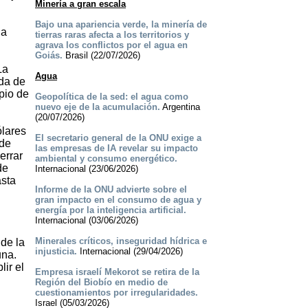
Minería a gran escala
Bajo una apariencia verde, la minería de
 a
tierras raras afecta a los territorios y
agrava los conflictos por el agua en
Goiás.
Brasil (22/07/2026)
La
Agua
ada de
pio de
Geopolítica de la sed: el agua como
nuevo eje de la acumulación.
Argentina
(20/07/2026)
ólares
El secretario general de la ONU exige a
 de
las empresas de IA revelar su impacto
errar
ambiental y consumo energético.
de
Internacional (23/06/2026)
asta
Informe de la ONU advierte sobre el
gran impacto en el consumo de agua y
energía por la inteligencia artificial.
Internacional (03/06/2026)
Minerales críticos, inseguridad hídrica e
 de la
injusticia.
Internacional (29/04/2026)
una.
ir el
Empresa israelí Mekorot se retira de la
Región del Biobío en medio de
cuestionamientos por irregularidades.
Israel (05/03/2026)