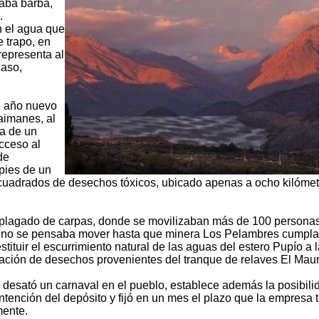
aba barba,
.
n el agua que
e trapo, en
representa al
caso,
El año nuevo
aimanes, al
ma de un
cceso al
de
 pies de un
 cuadrados de desechos tóxicos, ubicado apenas a ocho kilómet
 plagado de carpas, donde se movilizaban más de 100 personas
y no se pensaba mover hasta que minera Los Pelambres cumpla
stituir el escurrimiento natural de las aguas del estero Pupío a 
ción de desechos provenientes del tranque de relaves El Maur
 desató un carnaval en el pueblo, establece además la posibili
ntención del depósito y fijó en un mes el plazo que la empresa 
mente.