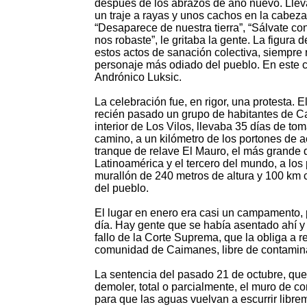
después de los abrazos de año nuevo. Llev
un traje a rayas y unos cachos en la cabeza
“Desaparece de nuestra tierra”, “Sálvate co
nos robaste”, le gritaba la gente. La figura d
estos actos de sanación colectiva, siempre 
personaje más odiado del pueblo. En este 
Andrónico Luksic.
La celebración fue, en rigor, una protesta. 
recién pasado un grupo de habitantes de C
interior de Los Vilos, llevaba 35 días de to
camino, a un kilómetro de los portones de a
tranque de relave El Mauro, el más grande 
Latinoamérica y el tercero del mundo, a los
murallón de 240 metros de altura y 100 km
del pueblo.
El lugar en enero era casi un campamento,
día. Hay gente que se había asentado ahí 
fallo de la Corte Suprema, que la obliga a re
comunidad de Caimanes, libre de contamina
La sentencia del pasado 21 de octubre, que
demoler, total o parcialmente, el muro de co
para que las aguas vuelvan a escurrir libre