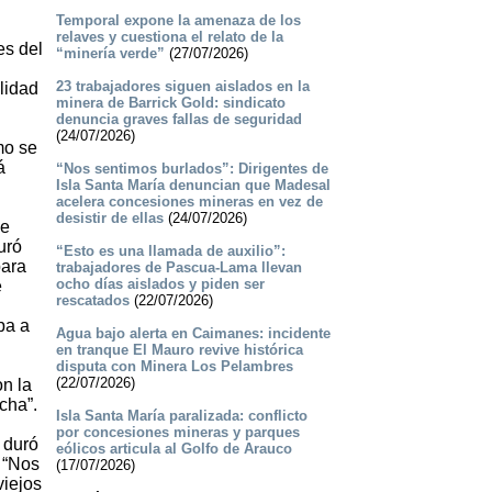
Temporal expone la amenaza de los
relaves y cuestiona el relato de la
es del
“minería verde”
(27/07/2026)
23 trabajadores siguen aislados en la
lidad
minera de Barrick Gold: sindicato
denuncia graves fallas de seguridad
(24/07/2026)
mo se
á
“Nos sentimos burlados”: Dirigentes de
Isla Santa María denuncian que Madesal
acelera concesiones mineras en vez de
desistir de ellas
(24/07/2026)
de
uró
“Esto es una llamada de auxilio”:
para
trabajadores de Pascua-Lama llevan
ocho días aislados y piden ser
e
rescatados
(22/07/2026)
pa a
Agua bajo alerta en Caimanes: incidente
en tranque El Mauro revive histórica
disputa con Minera Los Pelambres
(22/07/2026)
on la
cha”.
Isla Santa María paralizada: conflicto
por concesiones mineras y parques
 duró
eólicos articula al Golfo de Arauco
 “Nos
(17/07/2026)
viejos