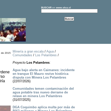
BUSCAR
en
www.olca.cl
Minería a gran escala
/
Agua
/
o de 2015
Comunidades
/
Los Pelambres
/
Proyecto
Los Pelambres
:
Agua bajo alerta en Caimanes: incidente
ordene
en tranque El Mauro revive histórica
rso
disputa con Minera Los Pelambres
ría
(22/07/2026)
Comunidades temen contaminación del
agua potable tras nuevo derrame de
relave en minera Los Pelambres
(31/07/2025)
DGA Coquimbo aplica multa por más de
$662 millones a Minera Los Pelambres