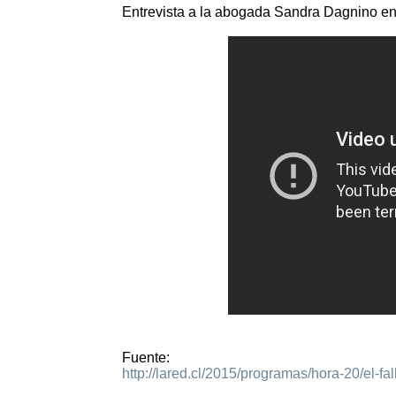
Entrevista a la abogada Sandra Dagnino en 
Fuente:
http://lared.cl/2015/programas/hora-20/el-f