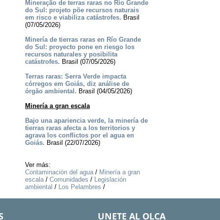
Mineração de terras raras no Río Grande
do Sul: projeto põe recursos naturais
em risco e viabiliza catástrofes.
Brasil
(07/05/2026)
Minería de tierras raras en Río Grande
do Sul: proyecto pone en riesgo los
recursos naturales y posibilita
catástrofes.
Brasil (07/05/2026)
Terras raras: Serra Verde impacta
córregos em Goiás, diz análise de
órgão ambiental.
Brasil (04/05/2026)
Minería a gran escala
Bajo una apariencia verde, la minería de
tierras raras afecta a los territorios y
agrava los conflictos por el agua en
Goiás.
Brasil (22/07/2026)
Ver más:
Contaminación del agua
/
Minería a gran
escala
/
Comunidades
/
Legislación
ambiental
/
Los Pelambres
/
S
UNETE AL OLCA