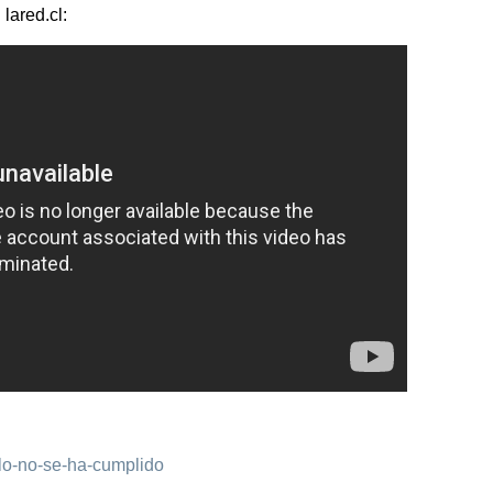
lared.cl:
allo-no-se-ha-cumplido