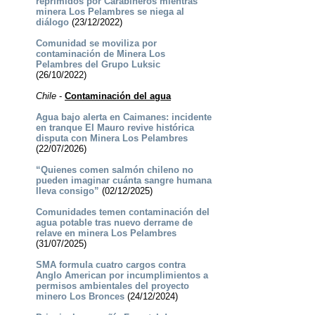
reprimidos por Carabineros mientras
minera Los Pelambres se niega al
diálogo
(23/12/2022)
Comunidad se moviliza por
contaminación de Minera Los
Pelambres del Grupo Luksic
(26/10/2022)
Chile
-
Contaminación del agua
Agua bajo alerta en Caimanes: incidente
en tranque El Mauro revive histórica
disputa con Minera Los Pelambres
(22/07/2026)
“Quienes comen salmón chileno no
pueden imaginar cuánta sangre humana
lleva consigo”
(02/12/2025)
Comunidades temen contaminación del
agua potable tras nuevo derrame de
relave en minera Los Pelambres
(31/07/2025)
SMA formula cuatro cargos contra
Anglo American por incumplimientos a
permisos ambientales del proyecto
minero Los Bronces
(24/12/2024)