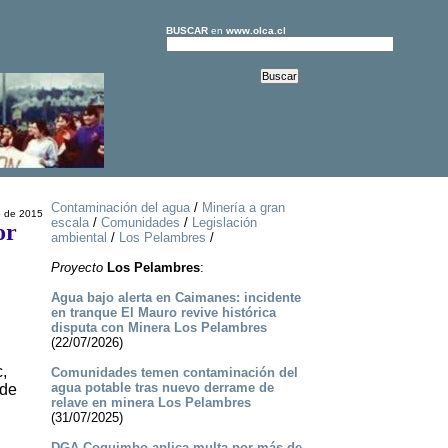
BUSCAR
en
www.olca.cl
Contaminación del agua
/
Minería a gran
o de 2015
escala
/
Comunidades
/
Legislación
or
ambiental
/
Los Pelambres
/
Proyecto
Los Pelambres
:
Agua bajo alerta en Caimanes: incidente
en tranque El Mauro revive histórica
disputa con Minera Los Pelambres
(22/07/2026)
,
Comunidades temen contaminación del
agua potable tras nuevo derrame de
 de
relave en minera Los Pelambres
(31/07/2025)
DGA Coquimbo aplica multa por más de