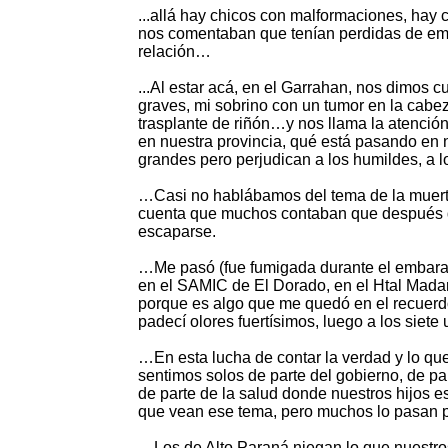
...allá hay chicos con malformaciones, hay
nos comentaban que tenían perdidas de em
relación…
...Al estar acá, en el Garrahan, nos dimos 
graves, mi sobrino con un tumor en la cabez
trasplante de riñón…y nos llama la atenc
en nuestra provincia, qué está pasando en n
grandes pero perjudican a los humildes, a l
…Casi no hablábamos del tema de la muert
cuenta que muchos contaban que después d
escaparse.
…Me pasó (fue fumigada durante el embarazo)
en el SAMIC de El Dorado, en el Htal Madar
porque es algo que me quedó en el recue
padecí olores fuertísimos, luego a los siet
…En esta lucha de contar la verdad y lo qu
sentimos solos de parte del gobierno, de pa
de parte de la salud donde nuestros hijos e
que vean ese tema, pero muchos lo pasan p
…Los de Alto Paraná niegan lo que nuestros