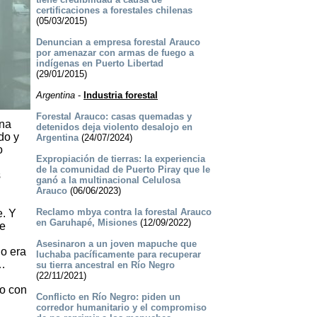
certificaciones a forestales chilenas
(05/03/2015)
Denuncian a empresa forestal Arauco
por amenazar con armas de fuego a
indígenas en Puerto Libertad
(29/01/2015)
Argentina
-
Industria forestal
Forestal Arauco: casas quemadas y
ona
detenidos deja violento desalojo en
do y
Argentina
(24/07/2024)
o
Expropiación de tierras: la experiencia
de la comunidad de Puerto Piray que le
s
ganó a la multinacional Celulosa
Arauco
(06/06/2023)
Reclamo mbya contra la forestal Arauco
e. Y
en Garuhapé, Misiones
(12/09/2022)
ue
Asesinaron a un joven mapuche que
o era
luchaba pacíficamente para recuperar
e…
su tierra ancestral en Río Negro
(22/11/2021)
do con
Conflicto en Río Negro: piden un
corredor humanitario y el compromiso