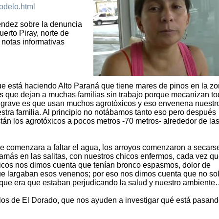
modelo.html
endez sobre la denuncia
erto Piray, norte de
 notas informativas
ue está haciendo Alto Paraná que tiene mares de pinos en la z
s que dejan a muchas familias sin trabajo porque mecanizan to
y grave es que usan muchos agrotóxicos y eso envenena nuestr
stra familia. Al principio no notábamos tanto eso pero después
tán los agrotóxicos a pocos metros -70 metros- alrededor de la
comenzara a faltar el agua, los arroyos comenzaron a secars
ás en las salitas, con nuestros chicos enfermos, cada vez q
icos nos dimos cuenta que tenían bronco espasmos, dolor de
e largaban esos venenos; por eso nos dimos cuenta que no sol
n, que era que estaban perjudicando la salud y nuestro ambient
a los de El Dorado, que nos ayuden a investigar qué está pasan