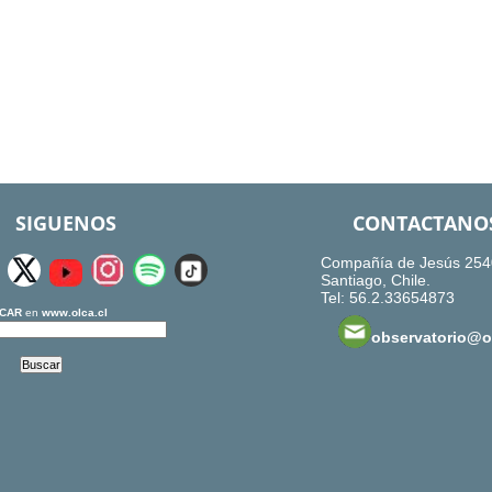
SIGUENOS
CONTACTANO
Compañía de Jesús 254
Santiago, Chile.
Tel: 56.2.33654873
CAR
en
www.olca.cl
observatorio@ol