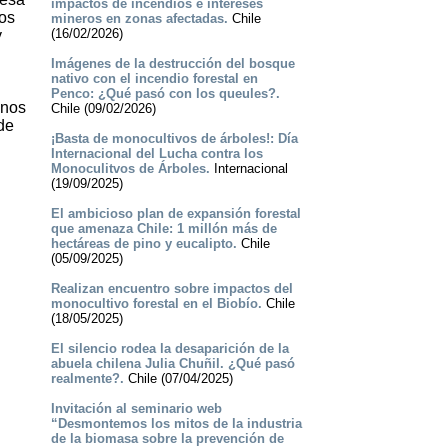
impactos de incendios e intereses
los
mineros en zonas afectadas.
Chile
(16/02/2026)
y
Imágenes de la destrucción del bosque
nativo con el incendio forestal en
Penco: ¿Qué pasó con los queules?.
 nos
Chile (09/02/2026)
de
¡Basta de monocultivos de árboles!: Día
Internacional del Lucha contra los
Monoculitvos de Árboles.
Internacional
(19/09/2025)
El ambicioso plan de expansión forestal
que amenaza Chile: 1 millón más de
hectáreas de pino y eucalipto.
Chile
(05/09/2025)
Realizan encuentro sobre impactos del
monocultivo forestal en el Biobío.
Chile
(18/05/2025)
El silencio rodea la desaparición de la
abuela chilena Julia Chuñil. ¿Qué pasó
realmente?.
Chile (07/04/2025)
Invitación al seminario web
“Desmontemos los mitos de la industria
de la biomasa sobre la prevención de