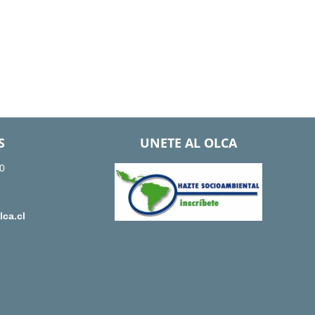
S
UNETE AL OLCA
0
ca.cl