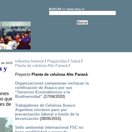
BUSCAR
en
www.olca.cl
Industria forestal
/
Plaguicidas
/
Salud
/
o de 2015
Planta de celulosa Alto Paraná
/
n y
Proyecto
Planta de celulosa Alto Paraná
:
Organizaciones campesinas rechazan la
certificación de Arauco por sus
“Servicios Ecosistémicos a la
zones
Biodiversidad”
(17/04/2020)
os que
nes de
Trabajadores de Celulosa Arauco
Argentina iniciaron paro por
precarización laboral a través de la
tercerización
(28/05/2015)
Sello ambiental internacional FSC no
tiene credibilidad a causa de