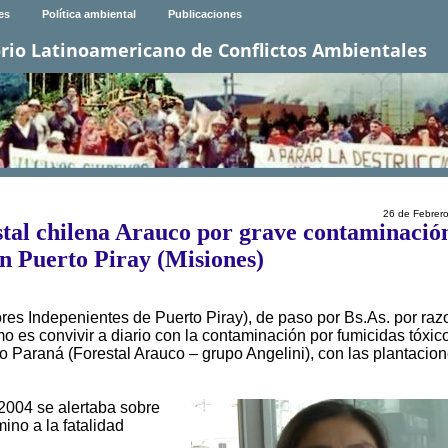
es
Política ambiental
Publicaciones
rio Latinoamericano de Conflictos Ambientales
26 de Febrer
tal chilena Arauco por grave contaminació
en Puerto Piray (Misiones)
es Indepenientes de Puerto Piray), de paso por Bs.As. por ra
o es convivir a diario con la contaminación por fumicidas tóxic
o Paraná (Forestal Arauco – grupo Angelini), con las plantacio
2004 se alertaba sobre
ino a la fatalidad