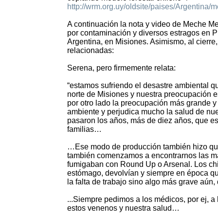
http://wrm.org.uy/oldsite/paises/Argentina/
A continuación la nota y video de Meche M
por contaminación y diversos estragos en Pu
Argentina, en Misiones. Asimismo, al cierre,
relacionadas:
Serena, pero firmemente relata:
“estamos sufriendo el desastre ambiental q
norte de Misiones y nuestra preocupación e
por otro lado la preocupación más grande 
ambiente y perjudica mucho la salud de nue
pasaron los años, más de diez años, que es
familias…
…Ese modo de producción también hizo que 
también comenzamos a encontrarnos las mam
fumigaban con Round Up o Arsenal. Los ch
estómago, devolvían y siempre en época qu
la falta de trabajo sino algo más grave aú
...Siempre pedimos a los médicos, por ej, 
estos venenos y nuestra salud…