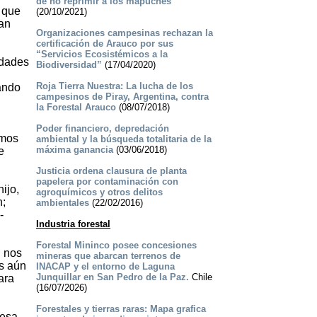
de no reprimir a los mapuches
 que
(20/10/2021)
an
Organizaciones campesinas rechazan la
certificación de Arauco por sus
“Servicios Ecosistémicos a la
edades
Biodiversidad”
(17/04/2020)
Roja Tierra Nuestra: La lucha de los
ando
campesinos de Piray, Argentina, contra
la Forestal Arauco
(08/07/2018)
Poder financiero, depredación
imos
ambiental y la búsqueda totalitaria de la
máxima ganancia
(03/06/2018)
e
Justicia ordena clausura de planta
papelera por contaminación con
ijo,
agroquímicos y otros delitos
n;
ambientales
(22/02/2016)
-
Industria forestal
Forestal Mininco posee concesiones
, nos
mineras que abarcan terrenos de
ás aún
INACAP y el entorno de Laguna
Junquillar en San Pedro de la Paz.
Chile
ara
(16/07/2026)
Forestales y tierras raras: Mapa grafica
resa