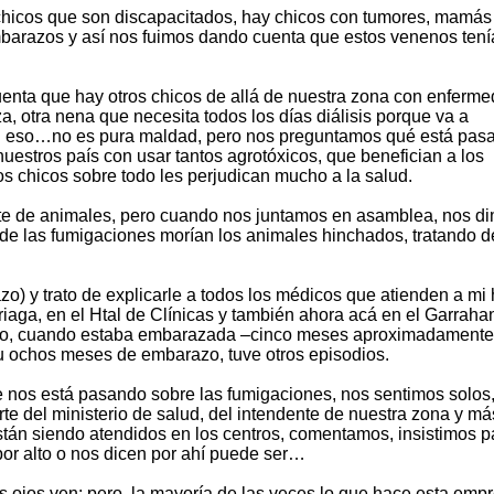
 chicos que son discapacitados, hay chicos con tumores, mamás
barazos y así nos fuimos dando cuenta que estos venenos tení
cuenta que hay otros chicos de allá de nuestra zona con enferm
a, otra nena que necesita todos los días diálisis porque va a
ión eso…no es pura maldad, pero nos preguntamos qué está pas
uestros país con usar tantos agrotóxicos, que benefician a los
os chicos sobre todo les perjudican mucho a la salud.
e de animales, pero cuando nos juntamos en asamblea, nos d
e las fumigaciones morían los animales hinchados, tratando d
 y trato de explicarle a todos los médicos que atienden a mi h
iaga, en el Htal de Clínicas y también ahora acá en el Garraha
rdo, cuando estaba embarazada –cinco meses aproximadamente
e u ochos meses de embarazo, tuve otros episodios.
e nos está pasando sobre las fumigaciones, nos sentimos solos
rte del ministerio de salud, del intendente de nuestra zona y m
stán siendo atendidos en los centros, comentamos, insistimos p
or alto o nos dicen por ahí puede ser…
 ojos ven: pero, la mayoría de las veces lo que hace esta emp