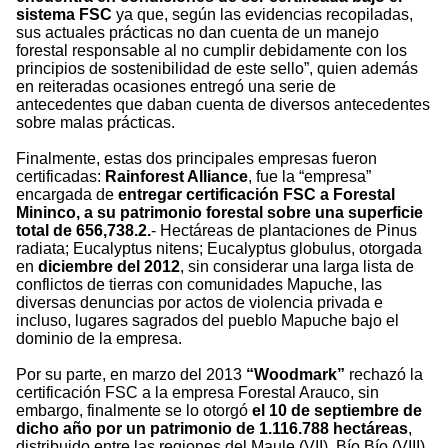
sistema FSC
ya que, según las evidencias recopiladas,
sus actuales prácticas no dan cuenta de un manejo
forestal responsable al no cumplir debidamente con los
principios de sostenibilidad de este sello”, quien además
en reiteradas ocasiones entregó una serie de
antecedentes que daban cuenta de diversos antecedentes
sobre malas prácticas.
Finalmente, estas dos principales empresas fueron
certificadas:
Rainforest Alliance
, fue la “empresa”
encargada de
entregar certificación FSC a Forestal
Mininco, a su patrimonio forestal sobre una superficie
total de 656,738.2.
- Hectáreas de plantaciones de Pinus
radiata; Eucalyptus nitens; Eucalyptus globulus, otorgada
en
diciembre del 2012
, sin considerar una larga lista de
conflictos de tierras con comunidades Mapuche, las
diversas denuncias por actos de violencia privada e
incluso, lugares sagrados del pueblo Mapuche bajo el
dominio de la empresa.
Por su parte, en marzo del 2013
“Woodmark”
rechazó la
certificación FSC a la empresa Forestal Arauco, sin
embargo, finalmente se lo otorgó
el 10 de septiembre de
dicho año por un patrimonio de 1.116.788 hectáreas
,
distribuido entre las regiones del Maule (VII), Bío Bío (VIII),