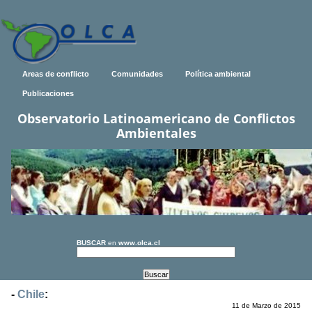
Areas de conflicto
Comunidades
Política ambiental
Publicaciones
Observatorio Latinoamericano de Conflictos
Ambientales
BUSCAR
en
www.olca.cl
-
Chile
:
11 de Marzo de 2015