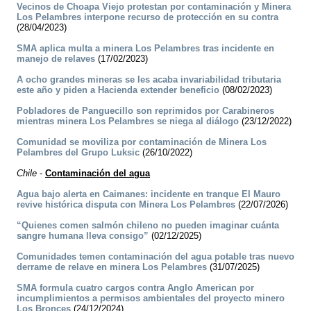
Vecinos de Choapa Viejo protestan por contaminación y Minera
Los Pelambres interpone recurso de protección en su contra
(28/04/2023)
SMA aplica multa a minera Los Pelambres tras incidente en
manejo de relaves
(17/02/2023)
A ocho grandes mineras se les acaba invariabilidad tributaria
este año y piden a Hacienda extender beneficio
(08/02/2023)
Pobladores de Panguecillo son reprimidos por Carabineros
mientras minera Los Pelambres se niega al diálogo
(23/12/2022)
Comunidad se moviliza por contaminación de Minera Los
Pelambres del Grupo Luksic
(26/10/2022)
Chile
-
Contaminación del agua
Agua bajo alerta en Caimanes: incidente en tranque El Mauro
revive histórica disputa con Minera Los Pelambres
(22/07/2026)
“Quienes comen salmón chileno no pueden imaginar cuánta
sangre humana lleva consigo”
(02/12/2025)
Comunidades temen contaminación del agua potable tras nuevo
derrame de relave en minera Los Pelambres
(31/07/2025)
SMA formula cuatro cargos contra Anglo American por
incumplimientos a permisos ambientales del proyecto minero
Los Bronces
(24/12/2024)