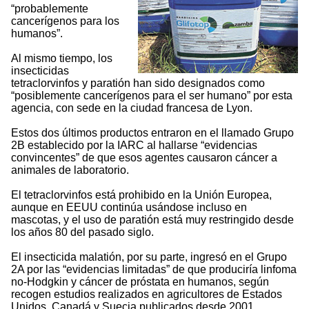
“probablemente
cancerígenos para los
humanos”.
Al mismo tiempo, los
insecticidas
tetraclorvinfos y paratión han sido designados como
“posiblemente cancerígenos para el ser humano” por esta
agencia, con sede en la ciudad francesa de Lyon.
Estos dos últimos productos entraron en el llamado Grupo
2B establecido por la IARC al hallarse “evidencias
convincentes” de que esos agentes causaron cáncer a
animales de laboratorio.
El tetraclorvinfos está prohibido en la Unión Europea,
aunque en EEUU continúa usándose incluso en
mascotas, y el uso de paratión está muy restringido desde
los años 80 del pasado siglo.
El insecticida malatión, por su parte, ingresó en el Grupo
2A por las “evidencias limitadas” de que produciría linfoma
no-Hodgkin y cáncer de próstata en humanos, según
recogen estudios realizados en agricultores de Estados
Unidos, Canadá y Suecia publicados desde 2001.