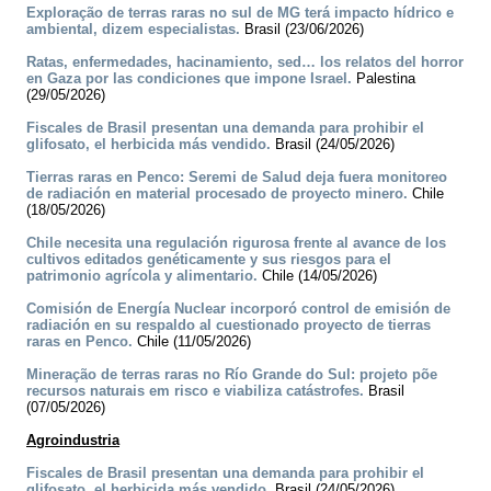
Exploração de terras raras no sul de MG terá impacto hídrico e
ambiental, dizem especialistas.
Brasil (23/06/2026)
Ratas, enfermedades, hacinamiento, sed… los relatos del horror
en Gaza por las condiciones que impone Israel.
Palestina
(29/05/2026)
Fiscales de Brasil presentan una demanda para prohibir el
glifosato, el herbicida más vendido.
Brasil (24/05/2026)
Tierras raras en Penco: Seremi de Salud deja fuera monitoreo
de radiación en material procesado de proyecto minero.
Chile
(18/05/2026)
Chile necesita una regulación rigurosa frente al avance de los
cultivos editados genéticamente y sus riesgos para el
patrimonio agrícola y alimentario.
Chile (14/05/2026)
Comisión de Energía Nuclear incorporó control de emisión de
radiación en su respaldo al cuestionado proyecto de tierras
raras en Penco.
Chile (11/05/2026)
Mineração de terras raras no Río Grande do Sul: projeto põe
recursos naturais em risco e viabiliza catástrofes.
Brasil
(07/05/2026)
Agroindustria
Fiscales de Brasil presentan una demanda para prohibir el
glifosato, el herbicida más vendido.
Brasil (24/05/2026)