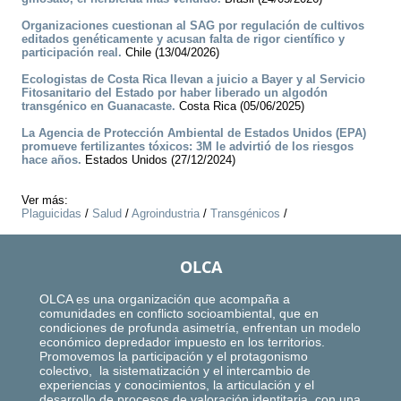
Organizaciones cuestionan al SAG por regulación de cultivos
editados genéticamente y acusan falta de rigor científico y
participación real.
Chile (13/04/2026)
Ecologistas de Costa Rica llevan a juicio a Bayer y al Servicio
Fitosanitario del Estado por haber liberado un algodón
transgénico en Guanacaste.
Costa Rica (05/06/2025)
La Agencia de Protección Ambiental de Estados Unidos (EPA)
promueve fertilizantes tóxicos: 3M le advirtió de los riesgos
hace años.
Estados Unidos (27/12/2024)
Ver más:
Plaguicidas
/
Salud
/
Agroindustria
/
Transgénicos
/
OLCA
OLCA es una organización que acompaña a
comunidades en conflicto socioambiental, que en
condiciones de profunda asimetría, enfrentan un modelo
económico depredador impuesto en los territorios.
Promovemos la participación y el protagonismo
colectivo, la sistematización y el intercambio de
experiencias y conocimientos, la articulación y el
desarrollo de procesos de valoración identitaria, con una