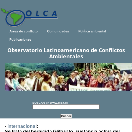
Areas de conflicto
Comunidades
Política ambiental
Publicaciones
Observatorio Latinoamericano de Conflictos
Ambientales
BUSCAR
en
www.olca.cl
-
Internacional
:
Se trata del herbicida Glifosato, sustancia activa del