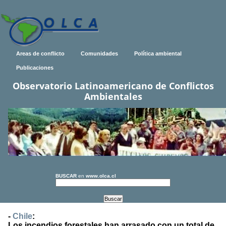
Areas de conflicto
Comunidades
Política ambiental
Publicaciones
Observatorio Latinoamericano de Conflictos
Ambientales
BUSCAR
en
www.olca.cl
-
Chile
:
Los incendios forestales han arrasado con un total de